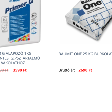
R G ALAPOZÓ 1KG
BAUMIT ONE 25 KG BURKOL
TES, GIPSZTARTALMÚ
S VAKOLATHOZ
Original
Current
990
Ft
3590
Ft
Bruttó ár:
2690
Ft
price
price
was:
is:
3990 Ft.
3590 Ft.