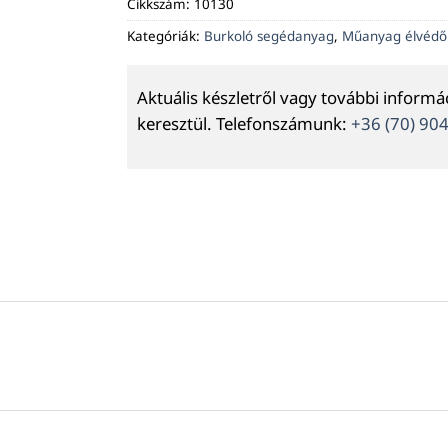
Cikkszám:
10130
Kategóriák:
Burkoló segédanyag
,
Műanyag élvédő
Aktuális készletről vagy további inform
keresztül. Telefonszámunk:
+36 (70) 90