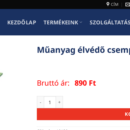
CÍM
KEZDŐLAP
TERMÉKEINK
SZOLGÁLTATÁ
Műanyag élvédő csemp
Bruttó ár:
890
Ft
Műanyag élvédő csempéhez 8mm, 2.6m, v
K