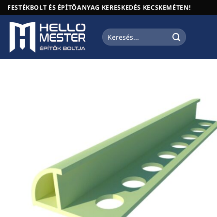
Skip
FESTÉKBOLT ÉS ÉPÍTŐANYAG KERESKEDÉS KECSKEMÉTEN!
to
content
Keresés
a
következőre: