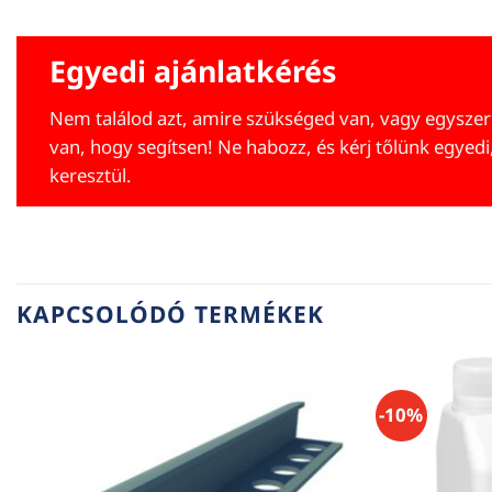
Egyedi ajánlatkérés
Nem találod azt, amire szükséged van, vagy egyszer
van, hogy segítsen! Ne habozz, és kérj tőlünk egyedi
keresztül.
KAPCSOLÓDÓ TERMÉKEK
-10%