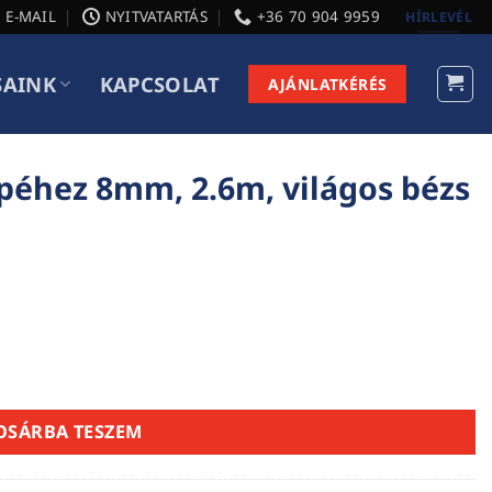
E-MAIL
NYITVATARTÁS
+36 70 904 9959
HÍRLEVÉL
SAINK
KAPCSOLAT
AJÁNLATKÉRÉS
éhez 8mm, 2.6m, világos bézs
ilágos bézs mennyiség
OSÁRBA TESZEM