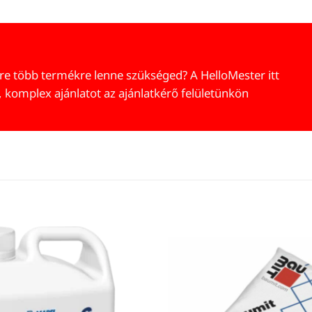
re több termékre lenne szükséged? A HelloMester itt
, komplex ajánlatot az ajánlatkérő felületünkön