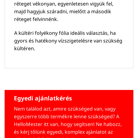
réteget vékonyan, egyenletesen vigyük fel,
majd hagyjuk száradni, mielőtt a második
réteget felvinnénk.
A kültéri folyékony fólia ideális választás, ha
gyors és hatékony vízszigetelésre van szükség
kültéren.
Egyedi ajánlatkérés
Nem találod azt, amire szükséged van, vagy
egyszerre több termékre lenne szükséged? A
HelloMester itt van, hogy segítsen! Ne habozz,
és kérj tőlünk egyedi, komplex ajánlatot az