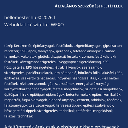
ÁLTALÁNOS SZERZŐDÉSI FELTÉTELEK
hellomester.hu
© 2026 l
Weboldalt készítette:
WEXO
tüzép Kecskemét, építőanyagok, festékbolt, szigetelőanyagok, gipszkarton
rendszer, OSB lapok, faanyagok, gerendák, tetőfedő anyagok, Bramac
termékek, vakolatok, glettek, diszperzit festékek, zománcfestékek, lakk
festékek, kőzetgyapot szigetelés, üveggyapot szigetelőanyag, XPS
hőszigetelés, EPS hőszigetelés, létrák, állványok, szerszámok,
vízszigetelés, padlóburkolatok, laminált padló, hőtükrös fólia, lakásfelújítás,
építkezés, szakértői tanácsadás, ingyenes házhozszállítás, kül- és beltéri
festékek, kézi szerszámok, gépi szerszámok, energiahatékonyság,
környezetbarát építőanyagok, festési megoldások, szigetelési megoldások,
építőipari hírek, építőipari újdonságok, betontermékek, építési kemikáliák,
ragasztók, fugázó anyagok, alapozó anyagok, cement, áthidalók, födémek,
falazóanyagok, zsaluzóanyagok, tervezési tippek, építési szabványok,
hőszigetelési tippek, vízszigetelési technikák, tetőfedési megoldások,
falazási technikák
A feltüntették árak csak webshopunkban érvényesek,