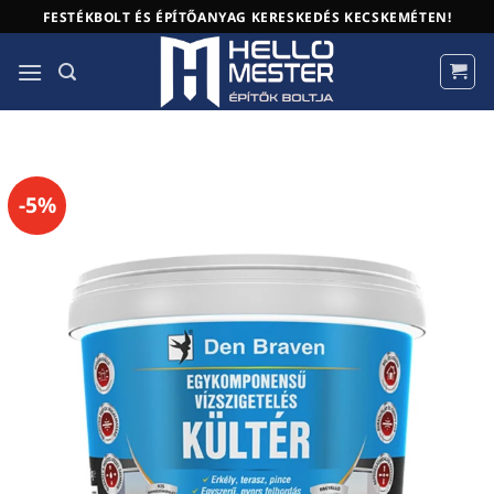
Skip
FESTÉKBOLT ÉS ÉPÍTŐANYAG KERESKEDÉS KECSKEMÉTEN!
to
content
-5%