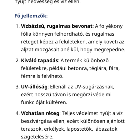
nyújt nedvesség és víz ellen.
Fő jellemzők:
Vízbázisú, rugalmas bevonat
: A folyékony
fólia könnyen felhordható, és rugalmas
réteget képez a felületeken, amely követi az
aljzat mozgásait anélkül, hogy megrepedne.
Kiváló tapadás
: A termék különböző
felületekre, például betonra, téglára, fára,
fémre is felvihető.
UV-állóság
: Ellenáll az UV-sugárzásnak,
ezért hosszú távon is megőrzi védelmi
funkcióját kültéren.
Vízhatlan réteg
: Teljes védelmet nyújt a víz
beszivárgása ellen, ezért különösen ajánlott
teraszok, erkélyek, lapostetők, lábazatok
szigetelésére.