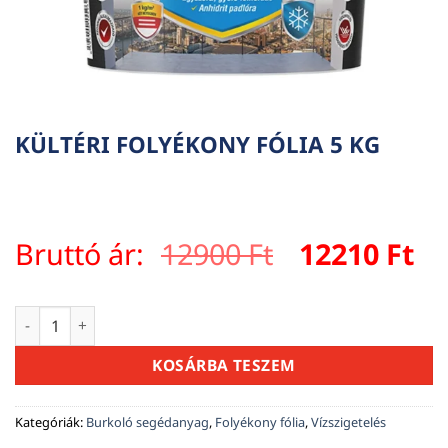
KÜLTÉRI FOLYÉKONY FÓLIA 5 KG
Original
Cu
Bruttó ár:
12900
Ft
12210
Ft
price
pr
was:
is:
KÜLTÉRI FOLYÉKONY FÓLIA 5 KG mennyiség
12900 Ft.
12
KOSÁRBA TESZEM
Kategóriák:
Burkoló segédanyag
,
Folyékony fólia
,
Vízszigetelés