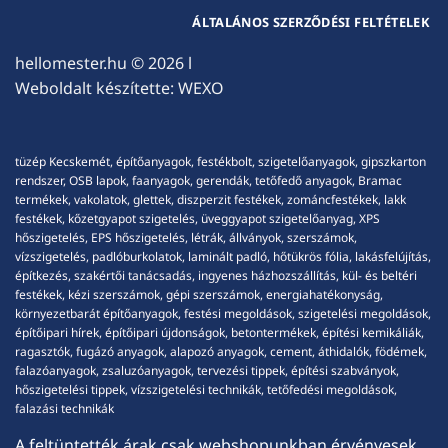
ÁLTALÁNOS SZERZŐDÉSI FELTÉTELEK
hellomester.hu
© 2026 l
Weboldalt készítette:
WEXO
tüzép Kecskemét, építőanyagok, festékbolt, szigetelőanyagok, gipszkarton
rendszer, OSB lapok, faanyagok, gerendák, tetőfedő anyagok, Bramac
termékek, vakolatok, glettek, diszperzit festékek, zománcfestékek, lakk
festékek, kőzetgyapot szigetelés, üveggyapot szigetelőanyag, XPS
hőszigetelés, EPS hőszigetelés, létrák, állványok, szerszámok,
vízszigetelés, padlóburkolatok, laminált padló, hőtükrös fólia, lakásfelújítás,
építkezés, szakértői tanácsadás, ingyenes házhozszállítás, kül- és beltéri
festékek, kézi szerszámok, gépi szerszámok, energiahatékonyság,
környezetbarát építőanyagok, festési megoldások, szigetelési megoldások,
építőipari hírek, építőipari újdonságok, betontermékek, építési kemikáliák,
ragasztók, fugázó anyagok, alapozó anyagok, cement, áthidalók, födémek,
falazóanyagok, zsaluzóanyagok, tervezési tippek, építési szabványok,
hőszigetelési tippek, vízszigetelési technikák, tetőfedési megoldások,
falazási technikák
A feltüntették árak csak webshopunkban érvényesek,