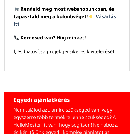
Rendeld meg most webshopunkban, és
tapasztald meg a különbséget!
Vásárlás
itt
Kérdésed van? Hívj minket!
l, és biztosítsa projektjei sikeres kivitelezését.
Egyedi ajánlatkérés
Nem találod azt, amire szükséged van, vagy
egyszerre több termékre lenne szükséged? A
HelloMester itt van, hogy segítsen! Ne habozz,
és kérj tőlünk egyedi, komplex ajánlatot az