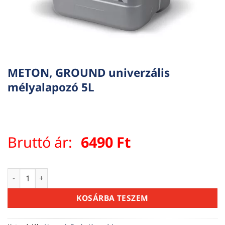
METON, GROUND univerzális
mélyalapozó 5L
Bruttó ár:
6490
Ft
METON, GROUND univerzális mélyalapozó 5L mennyiség
KOSÁRBA TESZEM