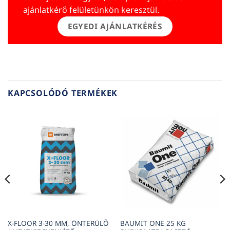
ajánlatkérő felületünkön keresztül.
EGYEDI AJÁNLATKÉRÉS
KAPCSOLÓDÓ TERMÉKEK
X-FLOOR 3-30 MM, ÖNTERÜLŐ
BAUMIT ONE 25 KG