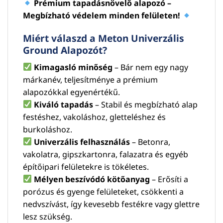
Prémium tapadásnövelő alapozó –
Megbízható védelem minden felületen!
Miért válaszd a Meton Univerzális
Ground Alapozót?
Kimagasló minőség
– Bár nem egy nagy
márkanév, teljesítménye a prémium
alapozókkal egyenértékű.
Kiváló tapadás
– Stabil és megbízható alap
festéshez, vakoláshoz, gletteléshez és
burkoláshoz.
Univerzális felhasználás
– Betonra,
vakolatra, gipszkartonra, falazatra és egyéb
építőipari felületekre is tökéletes.
Mélyen beszívódó kötőanyag
– Erősíti a
porózus és gyenge felületeket, csökkenti a
nedvszívást, így kevesebb festékre vagy glettre
lesz szükség.