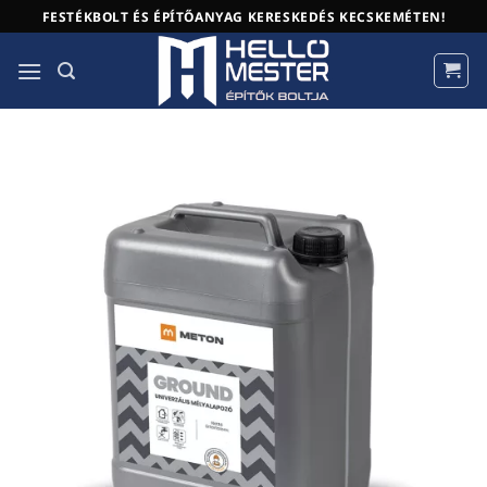
Skip
FESTÉKBOLT ÉS ÉPÍTŐANYAG KERESKEDÉS KECSKEMÉTEN!
to
content