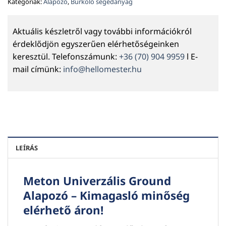
Kategóriák:
Alapozó
,
Burkoló segédanyag
Aktuális készletről vagy további információkról
érdeklődjön egyszerűen elérhetőségeinken
keresztül. Telefonszámunk:
+36 (70) 904 9959
l E-
mail címünk:
info@hellomester.hu
LEÍRÁS
Meton Univerzális Ground
Alapozó – Kimagasló minőség
elérhető áron!