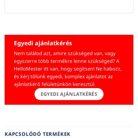
Egyedi ajánlatkérés
Nem találod azt, amire szükséged van, vagy
egyszerre több termékre lenne szükséged? A
HelloMester itt van, hogy segítsen! Ne habozz,
és kérj tőlünk egyedi, komplex ajánlatot az
ajánlatkérő felületünkön keresztül.
EGYEDI AJÁNLATKÉRÉS
KAPCSOLÓDÓ TERMÉKEK