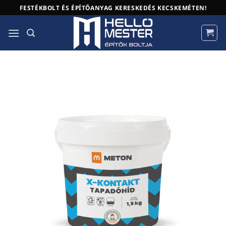
Skip
FESTÉKBOLT ÉS ÉPÍTŐANYAG KERESKEDÉS KECSKEMÉTEN!
to
content