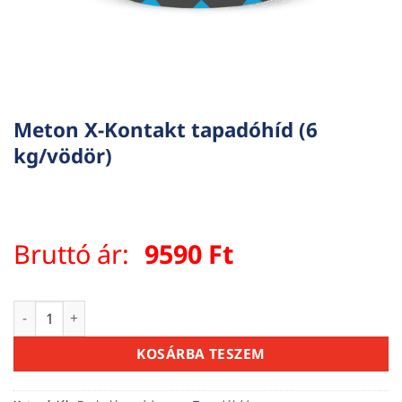
Meton X-Kontakt tapadóhíd (6
kg/vödör)
Bruttó ár:
9590
Ft
Meton X-Kontakt tapadóhíd (6 kg/vödör) mennyiség
KOSÁRBA TESZEM