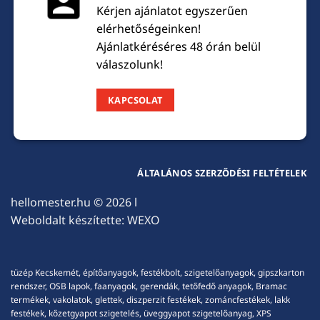
Kérjen ajánlatot egyszerűen
elérhetőségeinken!
Ajánlatkéréséres 48 órán belül
válaszolunk!
KAPCSOLAT
ÁLTALÁNOS SZERZŐDÉSI FELTÉTELEK
hellomester.hu
© 2026 l
Weboldalt készítette:
WEXO
tüzép Kecskemét, építőanyagok, festékbolt, szigetelőanyagok, gipszkarton
rendszer, OSB lapok, faanyagok, gerendák, tetőfedő anyagok, Bramac
termékek, vakolatok, glettek, diszperzit festékek, zománcfestékek, lakk
festékek, kőzetgyapot szigetelés, üveggyapot szigetelőanyag, XPS