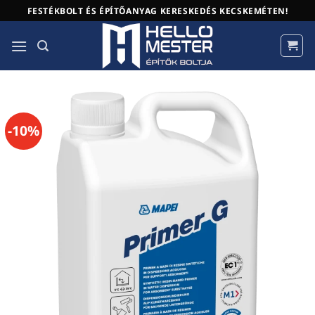
Skip
FESTÉKBOLT ÉS ÉPÍTŐANYAG KERESKEDÉS KECSKEMÉTEN!
to
content
-10%