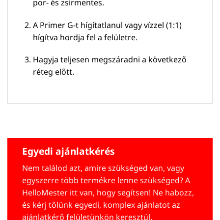
por- és zsírmentes.
A Primer G-t hígítatlanul vagy vízzel (1:1)
hígítva hordja fel a felületre.
Hagyja teljesen megszáradni a következő
réteg előtt.
Egyedi ajánlatkérés
Nem találod azt, amire szükséged van, vagy
egyszerre több termékre lenne szükséged? A
HelloMester itt van, hogy segítsen! Ne habozz,
és kérj tőlünk egyedi, komplex ajánlatot az
ajánlatkérő felületünkön keresztül.