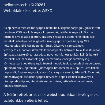
hellomester.hu
© 2026 l
Weboldalt készítette:
WEXO
tüzép Kecskemét, építőanyagok, festékbolt, szigetelőanyagok, gipszkarton
rendszer, OSB lapok, faanyagok, gerendák, tetőfedő anyagok, Bramac
termékek, vakolatok, glettek, diszperzit festékek, zománcfestékek, lakk
festékek, kőzetgyapot szigetelés, üveggyapot szigetelőanyag, XPS
hőszigetelés, EPS hőszigetelés, létrák, állványok, szerszámok,
vízszigetelés, padlóburkolatok, laminált padló, hőtükrös fólia, lakásfelújítás,
építkezés, szakértői tanácsadás, ingyenes házhozszállítás, kül- és beltéri
festékek, kézi szerszámok, gépi szerszámok, energiahatékonyság,
környezetbarát építőanyagok, festési megoldások, szigetelési megoldások,
építőipari hírek, építőipari újdonságok, betontermékek, építési kemikáliák,
ragasztók, fugázó anyagok, alapozó anyagok, cement, áthidalók, födémek,
falazóanyagok, zsaluzóanyagok, tervezési tippek, építési szabványok,
hőszigetelési tippek, vízszigetelési technikák, tetőfedési megoldások,
falazási technikák
A feltüntették árak csak webshopunkban érvényesek,
üzletünkben eltérő lehet.