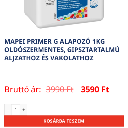
MAPEI PRIMER G ALAPOZÓ 1KG
OLDÓSZERMENTES, GIPSZTARTALMÚ
ALJZATHOZ ÉS VAKOLATHOZ
Original
Curr
Bruttó ár:
3990
Ft
3590
Ft
price
pric
was:
is:
MAPEI PRIMER G ALAPOZÓ 1KG OLDÓSZERMENTES, GIPSZTA
3990 Ft.
3590 
KOSÁRBA TESZEM