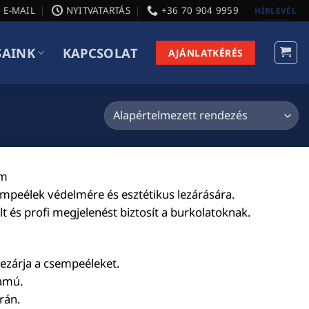
E-MAIL
NYITVATARTÁS
+36 70 904 9959
HÍRLEVÉL
SAINK
KAPCSOLAT
AJÁNLATKÉRÉS
em
peélek védelmére és esztétikus lezárására.
 és profi megjelenést biztosít a burkolatoknak.
lezárja a csempeéleket.
tamú.
rán.