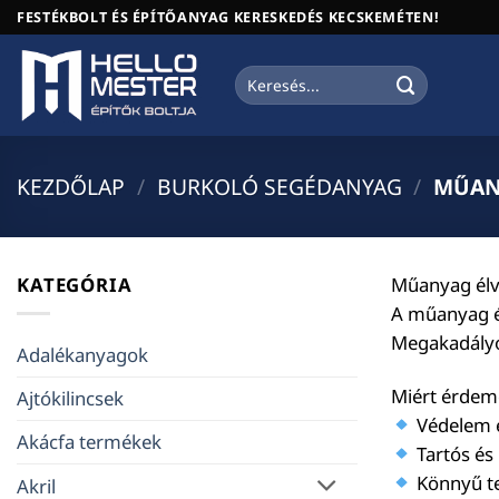
Skip
FESTÉKBOLT ÉS ÉPÍTŐANYAG KERESKEDÉS KECSKEMÉTEN!
to
content
Keresés
a
következőre:
KEZDŐLAP
/
BURKOLÓ SEGÉDANYAG
/
MŰANY
KATEGÓRIA
Műanyag élv
A műanyag é
Megakadályoz
Adalékanyagok
Miért érdem
Ajtókilincsek
Védelem é
Akácfa termékek
Tartós és
Könnyű te
Akril