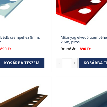
lvédő csempéhez 8mm,
Műanyag élvédő csempéh
r
2.6m, piros
890
Ft
Bruttó ár:
890
Ft
édő csempéhez 8mm, 2.6m, fehér mennyiség
Műanyag élvédő csempéhez
KOSÁRBA TESZEM
KOSÁRBA T