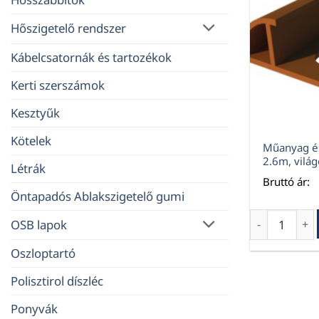
Hőszigetelő rendszer
Kábelcsatornák és tartozékok
Kerti szerszámok
Kesztyűk
Kötelek
Műanyag é
2.6m, vilá
Létrák
Bruttó ár:
Öntapadós Ablakszigetelő gumi
Műanyag élv
OSB lapok
Oszloptartó
Polisztirol díszléc
Ponyvák