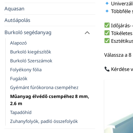
Univerzál
Aquasan
Többféle 
Autóápolás
Időjárás- é
Burkoló segédanyag
Tökéletes
Esztétiku
Alapozó
Burkoló kiegészítők
Válassza a 8
Burkoló Szerszámok
Kérdése v
Folyékony fólia
Fugázók
Gyémánt fúrókorona csempéhez
Műanyag élvédő csempéhez 8 mm,
2.6 m
Tapadóhíd
Zuhanyfolyók, padló összefolyók