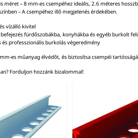
is méret – 8 mm-es csempéhez ideális, 2.6 méteres hosszb
színben – A csempéhez illő megjelenés érdekében.
s vízálló kivitel
 befejezés fürdőszobákba, konyhákba és egyéb burkolt fel
s és professzionális burkolás végeredmény
 mm-es műanyag élvédőt, és biztosítsa csempéi tartósságá
an? Forduljon hozzánk bizalommal!