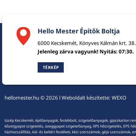
Hello Mester Építők Boltja
6000 Kecskemét, Könyves Kálmán krt. 38.
Jelenleg zárva vagyunk! Nyitás: 07:30.
TÉRKÉP
hellomester.hu
© 2026 l Weboldalt készítette:
WEXO
tüzép Kecskemét, építőanyagok, festékbolt, szigetelőanyagok, gipszkarton ren
kőzetgyapot szigetelés, üveggyapot szigetelőanyag, XPS hőszigetelés, EPS hőszi
házhozszállítás, kül- és beltéri festékek, kézi szerszámok, gépi szerszámok, 