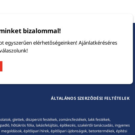
minket bizalommal!
tot egyszerűen elérhetőségeinken! Ajánlatkéréséres
 válaszolunk!
ÁLTALÁNOS SZERZŐDÉSI FELTÉTELEK
tok, glettek, diszperzit festékek, zománcfestékek, lakk festékek,
adló, hőtükrös fólia, lakásfelújítás, építkezés, szakértői tanácsadás, ingyenes
 megoldások, építőipari hírek, építőipari újdonságok, betontermékek, építési