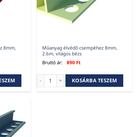
ez 8mm,
Műanyag élvédő csempéhez 8mm,
2.6m, világos bézs
Bruttó ár:
890
Ft
 8mm, 2.6m, piros mennyiség
Műanyag élvédő csempéhez 8mm, 2.6m, vi
ESZEM
KOSÁRBA TESZEM