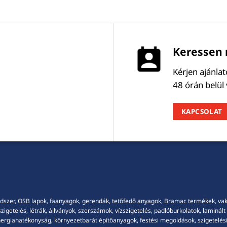
Keressen 
Kérjen ajánla
48 órán belül
KAPCSOLAT
dszer, OSB lapok, faanyagok, gerendák, tetőfedő anyagok, Bramac termékek, vakola
getelés, létrák, állványok, szerszámok, vízszigetelés, padlóburkolatok, laminált p
energiahatékonyság, környezetbarát építőanyagok, festési megoldások, szigetelési