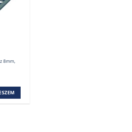
ez 8mm,
 8mm, 2.6m, világosszürke mennyiség
ESZEM