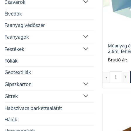
Csavarok
Élvédők
Faanyag védőszer
Faanyagok
Műanyag é
Festékek
2.6m, fehé
Bruttó ár:
Fóliák
Geotextiliák
Műanyag élv
Gipszkarton
Gittek
Habszivacs parkettaalátét
Hálók
Hosszabbítók