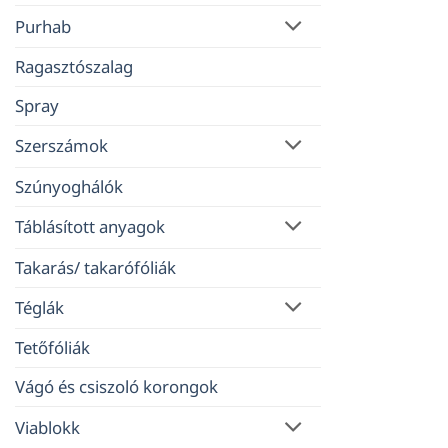
Purhab
Ragasztószalag
Spray
Szerszámok
Szúnyoghálók
Táblásított anyagok
Takarás/ takarófóliák
Téglák
Tetőfóliák
Vágó és csiszoló korongok
Viablokk