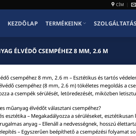
CÍM
KEZDŐLAP
TERMÉKEINK
SZOLGÁLTATÁ
AG ÉLVÉDŐ CSEMPÉHEZ 8 MM, 2.6 M
édő csempéhez 8 mm, 2.6 m – Esztétikus és tartós védel
lvédő csempéhez (8 mm, 2.6 m) tökéletes megoldás a csem
za a csempék sérülését, letöredezését, miközben letisztult
es műanyag élvédőt választani csempéhez?
s esztétika – Megakadályozza a sérüléseket, esztétikusan 
 rugalmas anyag – Ellenáll a nedvességnek, hosszú élettar
lepítés – Egyszerűen beépíthető a csempézési folyamat so