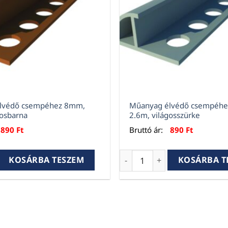
lvédő csempéhez 8mm,
Műanyag élvédő csempéh
gosbarna
2.6m, világosszürke
890
Ft
Bruttó ár:
890
Ft
édő csempéhez 8mm, 2.6m, világosbarna mennyiség
Műanyag élvédő csempéhez
KOSÁRBA TESZEM
KOSÁRBA T