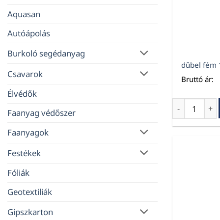
Aquasan
Autóápolás
Burkoló segédanyag
dűbel fém 
Csavarok
Bruttó ár:
Élvédők
dűbel fém 1
Faanyag védőszer
Faanyagok
Festékek
Fóliák
Geotextiliák
Gipszkarton