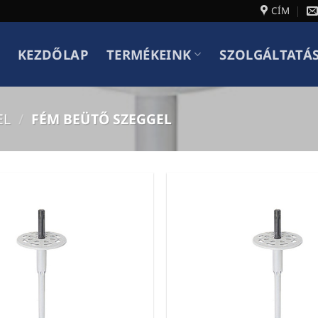
CÍM
KEZDŐLAP
TERMÉKEINK
SZOLGÁLTATÁ
EL
/
FÉM BEÜTŐ SZEGGEL