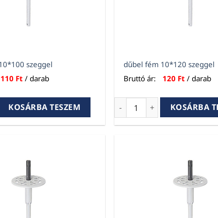
10*100 szeggel
dűbel fém 10*120 szeggel
110
Ft
/ darab
Bruttó ár:
120
Ft
/ darab
0*100 szeggel mennyiség
dűbel fém 10*120 szeggel 
KOSÁRBA TESZEM
KOSÁRBA T