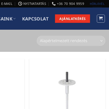
E-MAIL
NYITVATARTÁS
+36 70 904 9959
HÍRLEVÉL
SAINK
KAPCSOLAT
AJÁNLATKÉRÉS