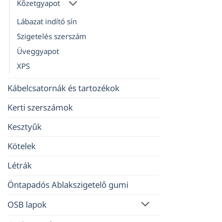
Kőzetgyapot
Lábazat indító sín
Szigetelés szerszám
Üveggyapot
XPS
Kábelcsatornák és tartozékok
Kerti szerszámok
Kesztyűk
Kötelek
Létrák
Öntapadós Ablakszigetelő gumi
OSB lapok