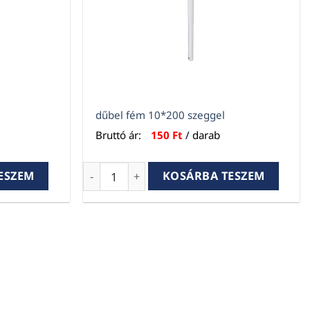
dűbel fém 10*200 szeggel
Bruttó ár:
150
Ft
/ darab
mennyiség
dűbel fém 10*200 szeggel mennyiség
ESZEM
KOSÁRBA TESZEM