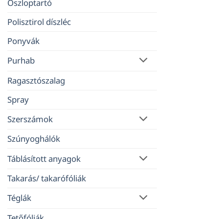
Oszloptartó
Polisztirol díszléc
Ponyvák
Purhab
Ragasztószalag
Spray
Szerszámok
Szúnyoghálók
Táblásított anyagok
Takarás/ takarófóliák
Téglák
Tetőfóliák