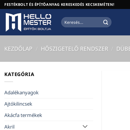
Skip
FESTÉKBOLT ÉS ÉPÍTŐANYAG KERESKEDÉS KECSKEMÉTEN!
to
content
Keresés
a
következőre:
KEZDŐLAP
/
HŐSZIGETELŐ RENDSZER
/
DÜB
KATEGÓRIA
Adalékanyagok
Ajtókilincsek
Akácfa termékek
Akril