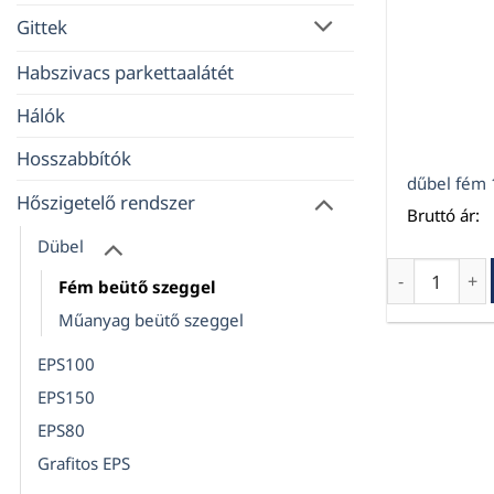
Gittek
Habszivacs parkettaalátét
Hálók
Hosszabbítók
dűbel fém 
Hőszigetelő rendszer
Bruttó ár:
Dübel
dűbel fém 1
Fém beütő szeggel
Műanyag beütő szeggel
EPS100
EPS150
EPS80
Grafitos EPS