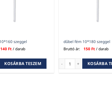
10*160 szeggel
dűbel fém 10*180 szeggel
140
Ft
/ darab
Bruttó ár:
150
Ft
/ darab
0*160 szeggel mennyiség
dűbel fém 10*180 szeggel 
KOSÁRBA TESZEM
KOSÁRBA T