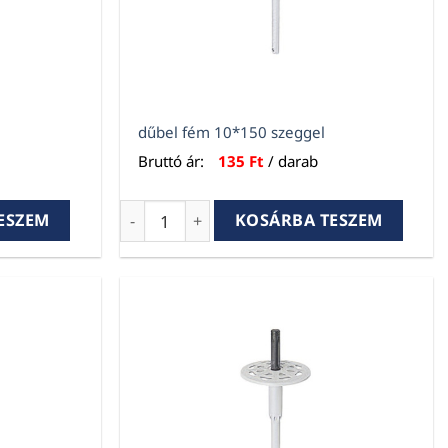
dűbel fém 10*150 szeggel
Bruttó ár:
135
Ft
/ darab
mennyiség
dűbel fém 10*150 szeggel mennyiség
ESZEM
KOSÁRBA TESZEM