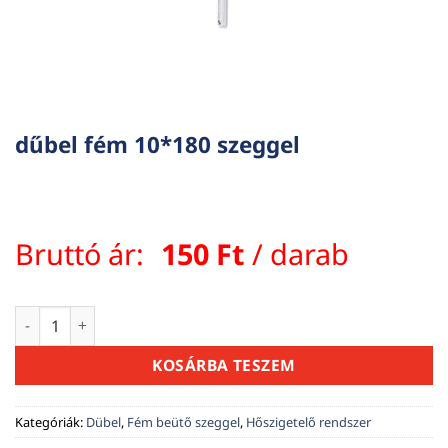
dűbel fém 10*180 szeggel
Bruttó ár:
150
Ft
/ darab
dűbel fém 10*180 szeggel mennyiség
KOSÁRBA TESZEM
Kategóriák:
Dübel
,
Fém beütő szeggel
,
Hőszigetelő rendszer