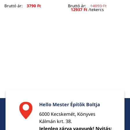
Bruttó ár:
3790
Ft
Bruttó ár:
14093
Ft
Original
Current
12937
Ft
/tekercs
price
price
was:
is:
14093 Ft.
12937 Ft.
Hello Mester Építők Boltja
6000 Kecskemét, Könyves
Kálmán krt. 38.
Jelenleg zárva vagyunk! Nyitás: