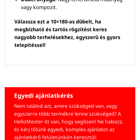
vagy kompozit.
Válassza ezt a 10×180-as dűbelt, ha
megbízható és tartós rögzítést keres
nagyobb terhelésekhez, egyszerű és gyors
telepítéssel!
Egyedi ajánlatkérés
Nem találod azt, amire szükséged van, vagy
egyszerre több termékre lenne szükséged? A
HelloMester itt van, hogy segítsen! Ne habozz,
és kérj tőlünk egyedi, komplex ajánlatot az
ajánlatkérő felületünkön keresztül.