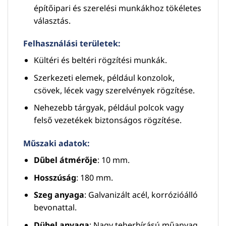
építőipari és szerelési munkákhoz tökéletes
választás.
Felhasználási területek
:
Kültéri és beltéri rögzítési munkák.
Szerkezeti elemek, például konzolok,
csövek, lécek vagy szerelvények rögzítése.
Nehezebb tárgyak, például polcok vagy
felső vezetékek biztonságos rögzítése.
Műszaki adatok
:
Dűbel átmérője
: 10 mm.
Hosszúság
: 180 mm.
Szeg anyaga
: Galvanizált acél, korrózióálló
bevonattal.
Dübel anyaga
: Nagy teherbírású műanyag