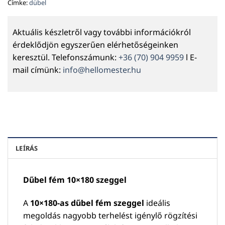
Címke:
dübel
Aktuális készletről vagy további információkról
érdeklődjön egyszerűen elérhetőségeinken
keresztül. Telefonszámunk:
+36 (70) 904 9959
l E-
mail címünk:
info@hellomester.hu
LEÍRÁS
Dűbel fém 10×180 szeggel
A
10×180-as dűbel fém szeggel
ideális
megoldás nagyobb terhelést igénylő rögzítési