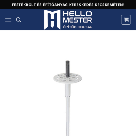
Skip
FESTÉKBOLT ÉS ÉPÍTŐANYAG KERESKEDÉS KECSKEMÉTEN!
to
content