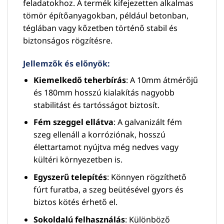
feladatokhoz. A termék kifejezetten alkalmas
tömör építőanyagokban, például betonban,
téglában vagy kőzetben történő stabil és
biztonságos rögzítésre.
Jellemzők és előnyök
:
Kiemelkedő teherbírás
: A 10mm átmérőjű
és 180mm hosszú kialakítás nagyobb
stabilitást és tartósságot biztosít.
Fém szeggel ellátva
: A galvanizált fém
szeg ellenáll a korróziónak, hosszú
élettartamot nyújtva még nedves vagy
kültéri környezetben is.
Egyszerű telepítés
: Könnyen rögzíthető
fúrt furatba, a szeg beütésével gyors és
biztos kötés érhető el.
Sokoldalú felhasználás
: Különböző