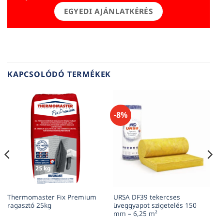
EGYEDI AJÁNLATKÉRÉS
KAPCSOLÓDÓ TERMÉKEK
-8%
Thermomaster Fix Premium
URSA DF39 tekercses
ragasztó 25kg
üveggyapot szigetelés 150
mm – 6,25 m²