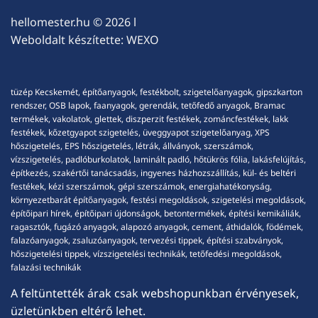
hellomester.hu
© 2026 l
Weboldalt készítette:
WEXO
tüzép Kecskemét, építőanyagok, festékbolt, szigetelőanyagok, gipszkarton
rendszer, OSB lapok, faanyagok, gerendák, tetőfedő anyagok, Bramac
termékek, vakolatok, glettek, diszperzit festékek, zománcfestékek, lakk
festékek, kőzetgyapot szigetelés, üveggyapot szigetelőanyag, XPS
hőszigetelés, EPS hőszigetelés, létrák, állványok, szerszámok,
vízszigetelés, padlóburkolatok, laminált padló, hőtükrös fólia, lakásfelújítás,
építkezés, szakértői tanácsadás, ingyenes házhozszállítás, kül- és beltéri
festékek, kézi szerszámok, gépi szerszámok, energiahatékonyság,
környezetbarát építőanyagok, festési megoldások, szigetelési megoldások,
építőipari hírek, építőipari újdonságok, betontermékek, építési kemikáliák,
ragasztók, fugázó anyagok, alapozó anyagok, cement, áthidalók, födémek,
falazóanyagok, zsaluzóanyagok, tervezési tippek, építési szabványok,
hőszigetelési tippek, vízszigetelési technikák, tetőfedési megoldások,
falazási technikák
A feltüntették árak csak webshopunkban érvényesek,
üzletünkben eltérő lehet.