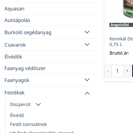
Aquasan
Autóápolás
Burkoló segédanyag
Kemikál Di
Csavarok
0,75 L
Bruttó ár:
Élvédők
Faanyag védőszer
Kemikál Disz
Faanyagok
Festékek
Diszperzit
Élvédő
Festő szerszámok