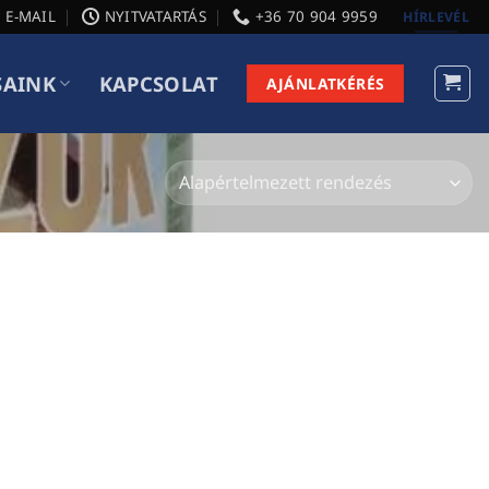
E-MAIL
NYITVATARTÁS
+36 70 904 9959
HÍRLEVÉL
SAINK
KAPCSOLAT
AJÁNLATKÉRÉS