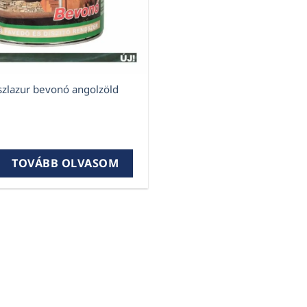
szlazur bevonó angolzöld
lazur bevonó angolzöld 0,75 L mennyiség
TOVÁBB OLVASOM