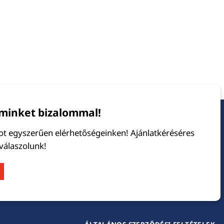
minket bizalommal!
tot egyszerűen elérhetőségeinken! Ajánlatkéréséres
 válaszolunk!