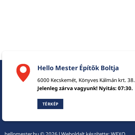
Hello Mester Építők Boltja
6000 Kecskemét, Könyves Kálmán krt. 38.
Jelenleg zárva vagyunk! Nyitás: 07:30.
TÉRKÉP
hellomester.hu
© 2026 l Weboldalt készítette:
WEXO