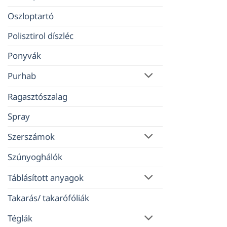
Oszloptartó
Polisztirol díszléc
Ponyvák
Purhab
Ragasztószalag
Spray
Szerszámok
Szúnyoghálók
Táblásított anyagok
Takarás/ takarófóliák
Téglák