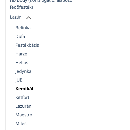
Hb Body (korrziógátló, alapozó
fedőfesték)
Lazúr
Belinka
Düfa
Festékbázis
Harzo
Helios
Jedynka
JUB
Kemikál
Kittfort
Lazurán
Maestro
Milesi