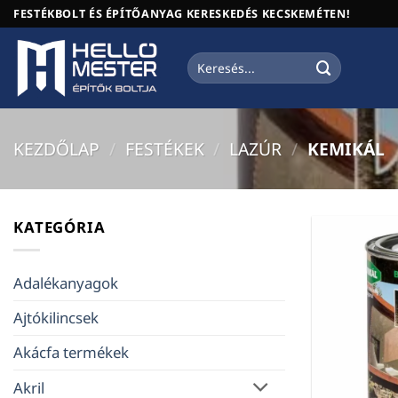
Skip
FESTÉKBOLT ÉS ÉPÍTŐANYAG KERESKEDÉS KECSKEMÉTEN!
to
content
Keresés
a
következőre:
KEZDŐLAP
/
FESTÉKEK
/
LAZÚR
/
KEMIKÁL
KATEGÓRIA
Adalékanyagok
Ajtókilincsek
Akácfa termékek
Akril