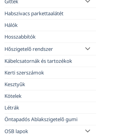
Gittek
Habszivacs parkettaalátét
Hálók
Hosszabbítók
Hőszigetelő rendszer
Kábelcsatornák és tartozékok
Kerti szerszámok
Kesztyűk
Kötelek
Létrák
Öntapadós Ablakszigetelő gumi
OSB lapok