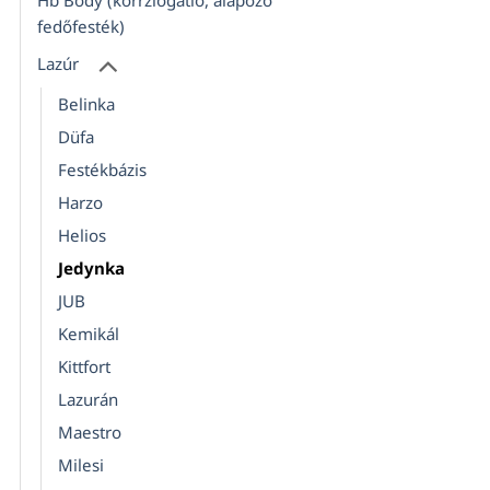
Hb Body (korrziógátló, alapozó
fedőfesték)
Lazúr
Belinka
Düfa
Festékbázis
Harzo
Helios
Jedynka
JUB
Kemikál
Kittfort
Lazurán
Maestro
Milesi