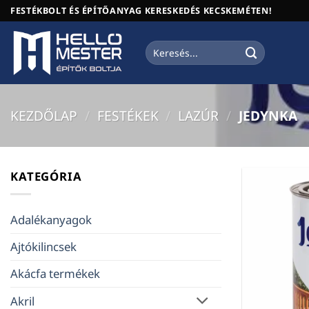
Skip
FESTÉKBOLT ÉS ÉPÍTŐANYAG KERESKEDÉS KECSKEMÉTEN!
to
content
Keresés
a
következőre:
KEZDŐLAP
/
FESTÉKEK
/
LAZÚR
/
JEDYNKA
KATEGÓRIA
Adalékanyagok
Ajtókilincsek
Akácfa termékek
Akril