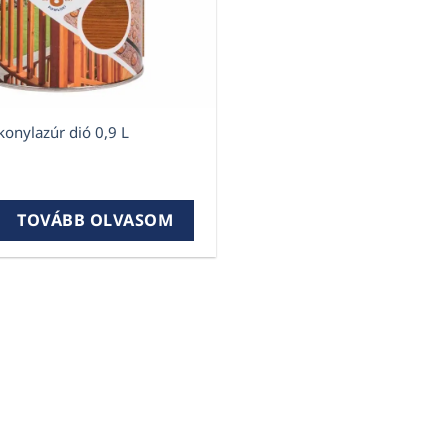
onylazúr dió 0,9 L
nylazúr dió 0,9 L mennyiség
TOVÁBB OLVASOM