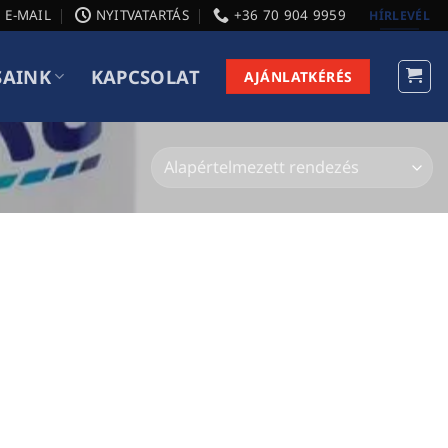
E-MAIL
NYITVATARTÁS
+36 70 904 9959
HÍRLEVÉL
SAINK
KAPCSOLAT
AJÁNLATKÉRÉS