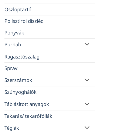
Oszloptartó
Polisztirol díszléc
Ponyvák
Purhab
Ragasztószalag
Spray
Szerszámok
Szúnyoghálók
Táblásított anyagok
Takarás/ takarófóliák
Téglák