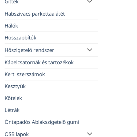
Gittek
Habszivacs parkettaalátét
Hálók
Hosszabbítók
Hőszigetelő rendszer
Kábelcsatornák és tartozékok
Kerti szerszámok
Kesztyűk
Kötelek
Létrák
Öntapadós Ablakszigetelő gumi
OSB lapok