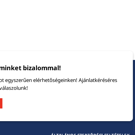
minket bizalommal!
tot egyszerűen elérhetőségeinken! Ajánlatkéréséres
 válaszolunk!