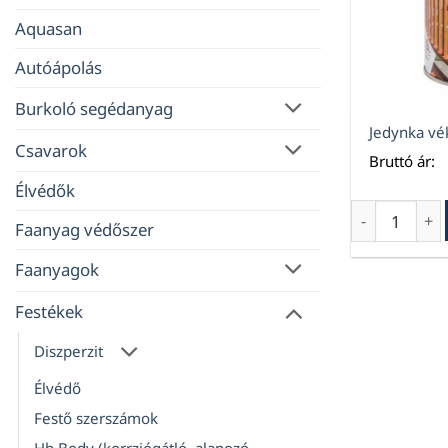
Aquasan
Autóápolás
Burkoló segédanyag
Jedynka vék
Csavarok
Bruttó ár:
Élvédők
Jedynka véko
Faanyag védőszer
Faanyagok
Festékek
Diszperzit
Élvédő
Festő szerszámok