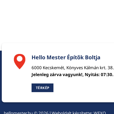
Hello Mester Építők Boltja
6000 Kecskemét, Könyves Kálmán krt. 38.
Jelenleg zárva vagyunk!, Nyitás: 07:30.
TÉRKÉP
hellomester.hu
© 2026 l Weboldalt készítette:
WEXO