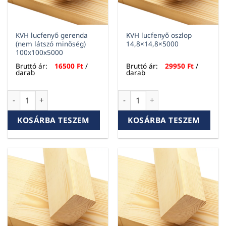
KVH lucfenyő gerenda
KVH lucfenyő oszlop
(nem látszó minőség)
14,8×14,8×5000
100x100x5000
Bruttó ár:
16500
Ft
/
Bruttó ár:
29950
Ft
/
darab
darab
KVH lucfenyő gerenda (nem látszó minőség) 100x100x5000 
KVH lucfenyő oszlop 14,8x14,
KOSÁRBA TESZEM
KOSÁRBA TESZEM