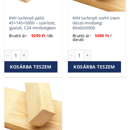
KVH lucfenyő palló
KVH lucfenyő stafni (nem
45×145×5000 – szárított,
látszó minőség)
gyalult, C24 minőségben
60x60x5000
Bruttó ár:
9290
Ft
/db
Bruttó ár:
5090
Ft
/
darab
KVH lucfenyő palló 45×145×5000 – szárított, gyalult, C24 mi
KVH lucfenyő stafni (nem lát
KOSÁRBA TESZEM
KOSÁRBA TESZEM