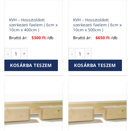
KVH – Hossztoldott
KVH – Hossztoldott
szerkezeti faelem ( 6cm x
szerkezeti faelem ( 6cm x
10cm x 400cm )
10cm x 500cm )
Bruttó ár:
5300
Ft
/db
Bruttó ár:
6650
Ft
/db
KVH - Hossztoldott szerkezeti faelem ( 6cm x 10cm x 400cm 
KVH - Hossztoldott szerkezeti
KOSÁRBA TESZEM
KOSÁRBA TESZEM