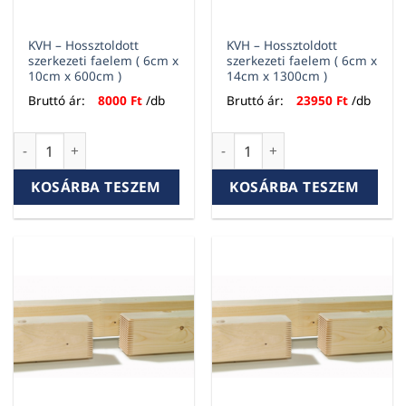
KVH – Hossztoldott
KVH – Hossztoldott
szerkezeti faelem ( 6cm x
szerkezeti faelem ( 6cm x
10cm x 600cm )
14cm x 1300cm )
Bruttó ár:
8000
Ft
/db
Bruttó ár:
23950
Ft
/db
KVH - Hossztoldott szerkezeti faelem ( 6cm x 10cm x 600cm 
KVH - Hossztoldott szerkezet
KOSÁRBA TESZEM
KOSÁRBA TESZEM