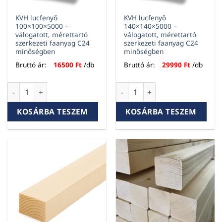
KVH lucfenyő
KVH lucfenyő
100×100×5000 –
140×140×5000 –
válogatott, mérettartó
válogatott, mérettartó
szerkezeti faanyag C24
szerkezeti faanyag C24
minőségben
minőségben
Bruttó ár:
16500
Ft
/db
Bruttó ár:
29990
Ft
/db
KVH lucfenyő 100×100×5000 – válogatott, mérettartó szerke
KVH lucfenyő 140×140×5000 – 
KOSÁRBA TESZEM
KOSÁRBA TESZEM