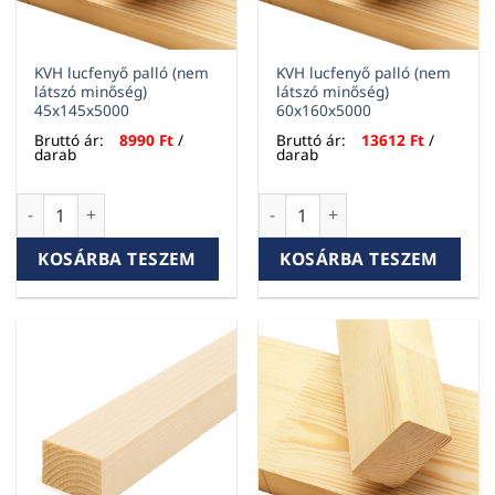
KVH lucfenyő palló (nem
KVH lucfenyő palló (nem
látszó minőség)
látszó minőség)
45x145x5000
60x160x5000
Bruttó ár:
8990
Ft
/
Bruttó ár:
13612
Ft
/
darab
darab
KVH lucfenyő palló (nem látszó minőség) 45x145x5000 menn
KVH lucfenyő palló (nem láts
KOSÁRBA TESZEM
KOSÁRBA TESZEM