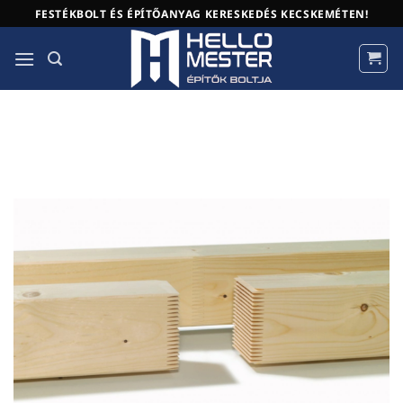
Skip
FESTÉKBOLT ÉS ÉPÍTŐANYAG KERESKEDÉS KECSKEMÉTEN!
to
content