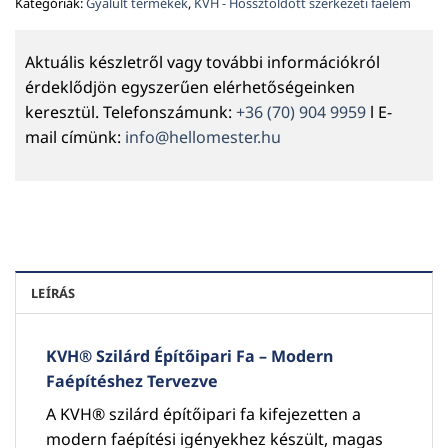
Kategóriák:
Gyalult termékek
,
KVH - Hossztoldott szerkezeti faelem
Aktuális készletről vagy további információkról
érdeklődjön egyszerűen elérhetőségeinken
keresztül. Telefonszámunk:
+36 (70) 904 9959
l E-
mail címünk:
info@hellomester.hu
LEÍRÁS
KVH® Szilárd Építőipari Fa – Modern
Faépítéshez Tervezve
A KVH® szilárd építőipari fa kifejezetten a
modern faépítési igényekhez készült, magas