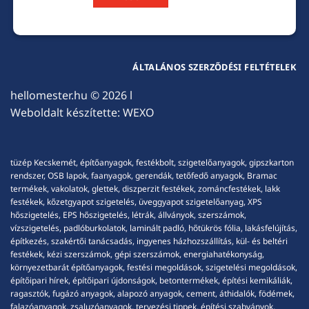
ÁLTALÁNOS SZERZŐDÉSI FELTÉTELEK
hellomester.hu
© 2026 l
Weboldalt készítette:
WEXO
tüzép Kecskemét, építőanyagok, festékbolt, szigetelőanyagok, gipszkarton
rendszer, OSB lapok, faanyagok, gerendák, tetőfedő anyagok, Bramac
termékek, vakolatok, glettek, diszperzit festékek, zománcfestékek, lakk
festékek, kőzetgyapot szigetelés, üveggyapot szigetelőanyag, XPS
hőszigetelés, EPS hőszigetelés, létrák, állványok, szerszámok,
vízszigetelés, padlóburkolatok, laminált padló, hőtükrös fólia, lakásfelújítás,
építkezés, szakértői tanácsadás, ingyenes házhozszállítás, kül- és beltéri
festékek, kézi szerszámok, gépi szerszámok, energiahatékonyság,
környezetbarát építőanyagok, festési megoldások, szigetelési megoldások,
építőipari hírek, építőipari újdonságok, betontermékek, építési kemikáliák,
ragasztók, fugázó anyagok, alapozó anyagok, cement, áthidalók, födémek,
falazóanyagok, zsaluzóanyagok, tervezési tippek, építési szabványok,