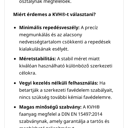
osztálynak megfelelőek.
Miért érdemes a KVH®-t választani?
Minimális repedésveszély:
A precíz
megmunkálás és az alacsony
nedvességtartalom csökkenti a repedések
kialakulásának esélyét.
Méretstabilitás:
A stabil méret miatt
kiválóan használható különböző szerkezeti
célokra.
Vegyi kezelés nélküli felhasználás:
Ha
betartják a szerkezeti favédelem szabályait,
nincs szükség további kémiai favédelemre.
Magas minőségű szabvány:
A KVH®
faanyag megfelel a DIN EN 15497:2014
szabványnak, amely garantálja a tartós és