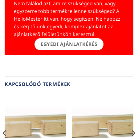
Nem találod azt, amire szükséged van, vagy
egyszerre több termékre lenne szükséged? A
HelloMester itt van, hogy segítsen! Ne habozz,
és kérj tőlünk egyedi, komplex ajánlatot az
ajánlatkérő felületünkön keresztül.
EGYEDI AJÁNLATKÉRÉS
KAPCSOLÓDÓ TERMÉKEK