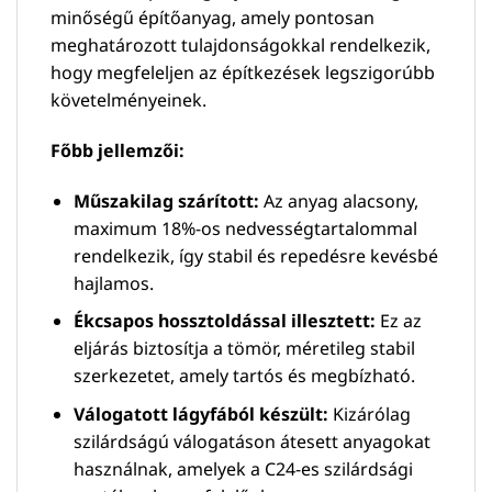
minőségű építőanyag, amely pontosan
meghatározott tulajdonságokkal rendelkezik,
hogy megfeleljen az építkezések legszigorúbb
követelményeinek.
Főbb jellemzői:
Műszakilag szárított:
Az anyag alacsony,
maximum 18%-os nedvességtartalommal
rendelkezik, így stabil és repedésre kevésbé
hajlamos.
Ékcsapos hossztoldással illesztett:
Ez az
eljárás biztosítja a tömör, méretileg stabil
szerkezetet, amely tartós és megbízható.
Válogatott lágyfából készült:
Kizárólag
szilárdságú válogatáson átesett anyagokat
használnak, amelyek a C24-es szilárdsági