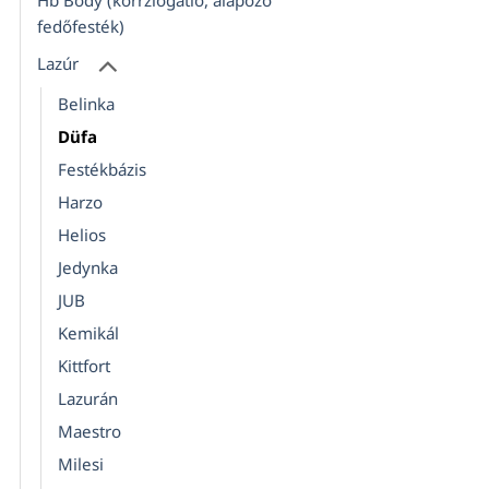
Hb Body (korrziógátló, alapozó
fedőfesték)
Lazúr
Belinka
Düfa
Festékbázis
Harzo
Helios
Jedynka
JUB
Kemikál
Kittfort
Lazurán
Maestro
Milesi