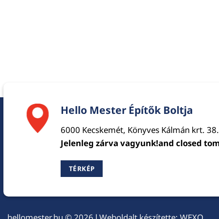
Hello Mester Építők Boltja
6000 Kecskemét, Könyves Kálmán krt. 38.
Jelenleg zárva vagyunk!and closed to
TÉRKÉP
hellomester.hu
© 2026 l Weboldalt készítette:
WEXO