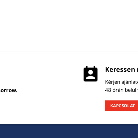
Keressen 
Kérjen ajánla
48 órán belül
morrow.
KAPCSOLAT