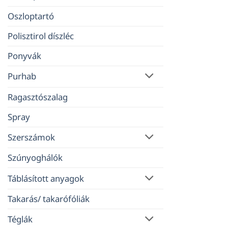
Oszloptartó
Polisztirol díszléc
Ponyvák
Purhab
Ragasztószalag
Spray
Szerszámok
Szúnyoghálók
Táblásított anyagok
Takarás/ takarófóliák
Téglák