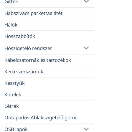
Gittek
Habszivacs parkettaalátét
Hálók
Hosszabbítók
Hőszigetelő rendszer
Kábelcsatornák és tartozékok
Kerti szerszámok
Kesztyűk
Kötelek
Létrák
Öntapadós Ablakszigetelő gumi
OSB lapok