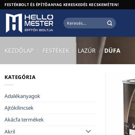
Skip
FESTÉKBOLT ÉS ÉPÍTŐANYAG KERESKEDÉS KECSKEMÉTEN!
to
content
Keresés
a
következőre:
KEZDŐLAP
/
FESTÉKEK
/
LAZÚR
/
DÜFA
KATEGÓRIA
Adalékanyagok
Ajtókilincsek
Akácfa termékek
Akril