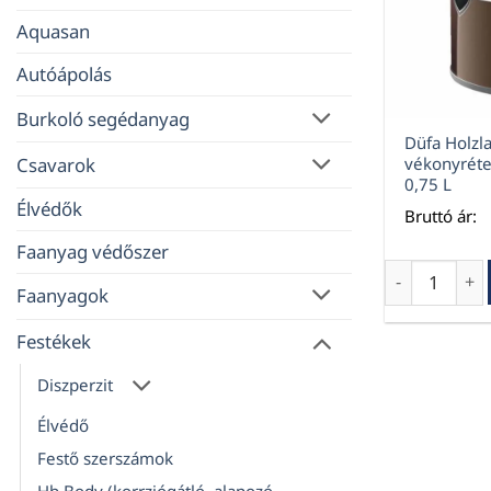
Aquasan
Autóápolás
Burkoló segédanyag
Düfa Holzla
Csavarok
vékonyréte
0,75 L
Élvédők
Bruttó ár:
Faanyag védőszer
Düfa Holzlas
Faanyagok
Festékek
Diszperzit
Élvédő
Festő szerszámok