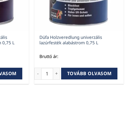
ális
Düfa Holzveredlung univerzális
n 0,75 L
lazúrfesték alabástrom 0,75 L
Bruttó ár:
mennyiség
ális fémhatású lazúrfesték platin 0,75 L mennyiség
Düfa Holzveredlung univerzális lazúrfesté
LVASOM
TOVÁBB OLVASOM