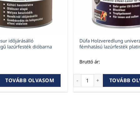
sur időjárásálló
Düfa Holzveredlung univerz
gű lazúrfesték dióbarna
fémhatású lazúrfesték plati
Bruttó ár:
ur időjárásálló vékonyrétegű lazúrfesték dióbarna 0,75 L 
Düfa Holzveredlung univerz
TOVÁBB OLVASOM
TOVÁBB O