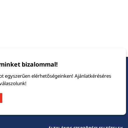
minket bizalommal!
tot egyszerűen elérhetőségeinken! Ajánlatkéréséres
 válaszolunk!