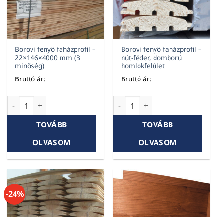
Borovi fenyő faházprofil –
Borovi fenyő faházprofil –
22×146×4000 mm (B
nút-féder, domború
minőség)
homlokfelület
Bruttó ár:
Bruttó ár:
Borovi fenyő faházprofil – 22×146×4000 mm (B minőség) men
Borovi fenyő faházprofil – n
TOVÁBB
TOVÁBB
OLVASOM
OLVASOM
-24%