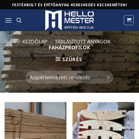
Skip
FESTÉKBOLT ÉS ÉPÍTŐANYAG KERESKEDÉS KECSKEMÉTEN!
to
content
KEZDŐLAP
/
TÁBLÁSÍTOTT ANYAGOK
/
FAHÁZPROFILOK
SZŰRÉS