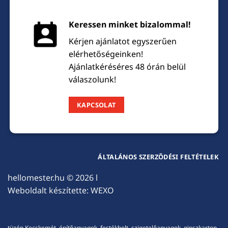
Keressen minket bizalommal!
Kérjen ajánlatot egyszerűen
elérhetőségeinken!
Ajánlatkéréséres 48 órán belül
válaszolunk!
KAPCSOLAT
ÁLTALÁNOS SZERZŐDÉSI FELTÉTELEK
hellomester.hu
© 2026 l
Weboldalt készítette:
WEXO
tüzép Kecskemét, építőanyagok, festékbolt, szigetelőanyagok, gipszkarton