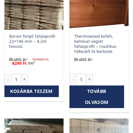
Borovi fenyő faházprofil
Thermowood kefélt,
22×146 mm – 4,2m
baltával vágott
hosszú
faházprofil – rusztikus
hőkezelt fa burkolat
Bruttó ár:
10900
Ft
Bruttó ár:
Original
Current
8290
Ft
/m²
price
price
was:
is:
10900 Ft.
8290 Ft.
Borovi fenyő faházprofil 22x146 mm – 4,2m hosszú mennyisé
Thermowood kefélt, baltával v
KOSÁRBA TESZEM
TOVÁBB
OLVASOM