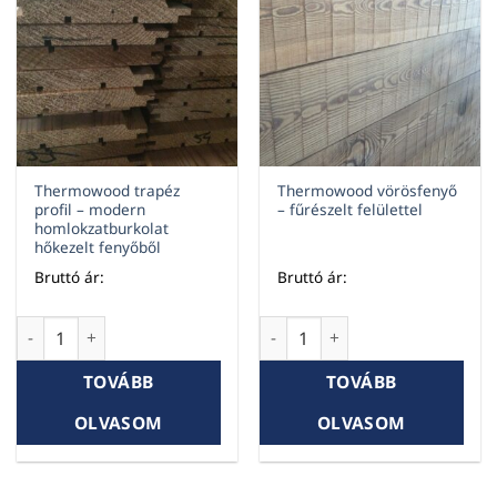
Thermowood trapéz
Thermowood vörösfenyő
profil – modern
– fűrészelt felülettel
homlokzatburkolat
hőkezelt fenyőből
Bruttó ár:
Bruttó ár:
Thermowood trapéz profil – modern homlokzatburkolat hők
Thermowood vörösfenyő – fűré
TOVÁBB
TOVÁBB
OLVASOM
OLVASOM