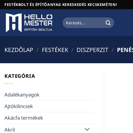
Skip
FESTÉKBOLT ÉS ÉPÍTŐANYAG KERESKEDÉS KECSKEMÉTEN!
to
content
Keresés
a
következőre:
KEZDŐLAP
/
FESTÉKEK
/
DISZPERZIT
/
PENÉ
KATEGÓRIA
Adalékanyagok
Ajtókilincsek
Akácfa termékek
Akril