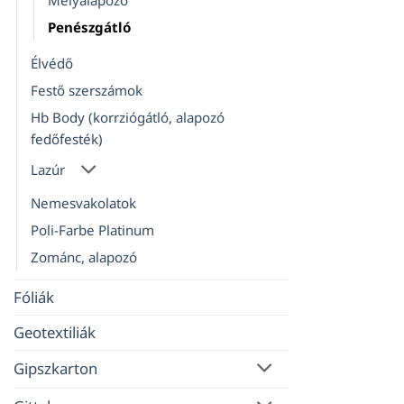
Mélyalapozó
Penészgátló
Élvédő
Festő szerszámok
Hb Body (korrziógátló, alapozó
fedőfesték)
Lazúr
Nemesvakolatok
Poli-Farbe Platinum
Zománc, alapozó
Fóliák
Geotextiliák
Gipszkarton