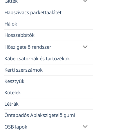
Gittek
Habszivacs parkettaalátét
Hálók
Hosszabbítók
Hőszigetelő rendszer
Kábelcsatornák és tartozékok
Kerti szerszámok
Kesztyűk
Kötelek
Létrák
Öntapadós Ablakszigetelő gumi
OSB lapok