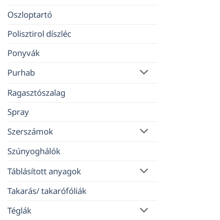
Oszloptartó
Polisztirol díszléc
Ponyvák
Purhab
Ragasztószalag
Spray
Szerszámok
Szúnyoghálók
Táblásított anyagok
Takarás/ takarófóliák
Téglák