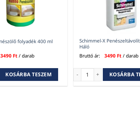
Schimmel-X Penészeltávolít
észölő folyadék 400 ml
Háló
3490
Ft
/ darab
Bruttó ár:
3490
Ft
/ darab
zölő folyadék 400 ml mennyiség
Schimmel-X Penészeltávolí
KOSÁRBA TESZEM
KOSÁRBA T