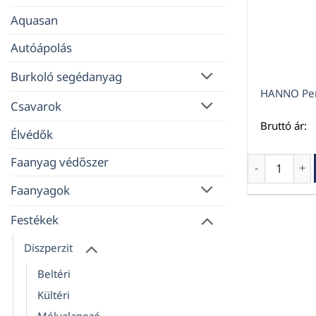
Aquasan
Autóápolás
Burkoló segédanyag
HANNO Pen
Csavarok
Bruttó ár:
Élvédők
Faanyag védőszer
HANNO Penés
Faanyagok
Festékek
Diszperzit
Beltéri
Kültéri