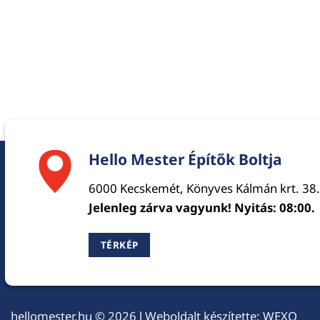
Hello Mester Építők Boltja
6000 Kecskemét, Könyves Kálmán krt. 38.
Jelenleg zárva vagyunk! Nyitás: 08:00.
TÉRKÉP
hellomester.hu
© 2026 l Weboldalt készítette:
WEXO