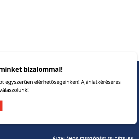
minket bizalommal!
tot egyszerűen elérhetőségeinken! Ajánlatkéréséres
 válaszolunk!
ÁLTALÁNOS SZERZŐDÉSI FELTÉTELEK