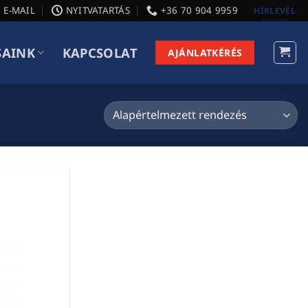
E-MAIL
NYITVATARTÁS
+36 70 904 9959
HÍRLEVÉL
SAINK
KAPCSOLAT
AJÁNLATKÉRÉS