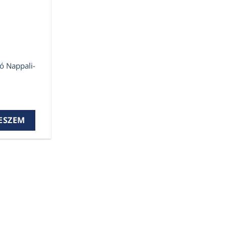
ó Nappali-
tó Nappali-Háló mennyiség
ESZEM