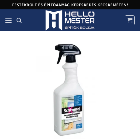
Skip
FESTÉKBOLT ÉS ÉPÍTŐANYAG KERESKEDÉS KECSKEMÉTEN!
to
content