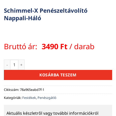
Schimmel-X Penészeltávolító
Nappali-Háló
Bruttó ár:
3490
Ft
/ darab
Schimmel-X Penészeltávolító Nappali-Háló mennyiség
KOSÁRBA TESZEM
Cikkszám:
78a965eabd7f-1
Kategóriák:
Festékek
,
Penészgátló
Aktuális készletről vagy további információkról