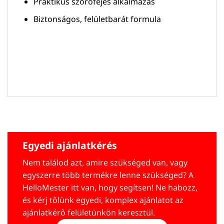
Praktikus szórófejes alkalmazás
Biztonságos, felületbarát formula
Egyedi ajánlatkérés
Nem találod azt, amire szükséged van, vagy
egyszerre több termékre lenne szükséged? A
HelloMester itt van, hogy segítsen! Ne habozz,
és kérj tőlünk egyedi, komplex ajánlatot az
ajánlatkérő felületünkön keresztül.