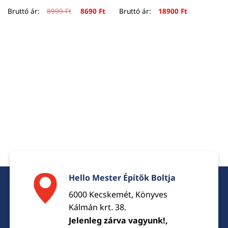
Original
Current
Bruttó ár:
8999
Ft
8690
Ft
Bruttó ár:
18900
Ft
price
price
was:
is:
8999 Ft.
8690 Ft.
Hello Mester Építők Boltja
6000 Kecskemét, Könyves
Kálmán krt. 38.
Jelenleg zárva vagyunk!,