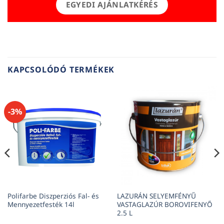
EGYEDI AJÁNLATKÉRÉS
KAPCSOLÓDÓ TERMÉKEK
-3%
Polifarbe Diszperziós Fal- és
LAZURÁN SELYEMFÉNYŰ
Mennyezetfesték 14l
VASTAGLAZÚR BOROVIFENYŐ
2.5 L