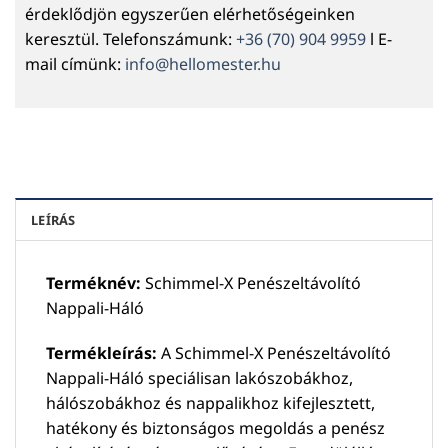
érdeklődjön egyszerűen elérhetőségeinken
keresztül. Telefonszámunk:
+36 (70) 904 9959
l E-
mail címünk:
info@hellomester.hu
LEÍRÁS
Terméknév:
Schimmel-X Penészeltávolító
Nappali-Háló
Termékleírás:
A Schimmel-X Penészeltávolító
Nappali-Háló speciálisan lakószobákhoz,
hálószobákhoz és nappalikhoz kifejlesztett,
hatékony és biztonságos megoldás a penész