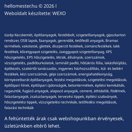
hellomester.hu
© 2026 l
Weboldalt készítette:
WEXO
tüzép Kecskemét, építőanyagok, festékbolt, szigetelőanyagok, gipszkarton
rendszer, OSB lapok, faanyagok, gerendák, tetőfedő anyagok, Bramac
termékek, vakolatok, glettek, diszperzit festékek, zománcfestékek, lakk
festékek, kőzetgyapot szigetelés, üveggyapot szigetelőanyag, XPS
hőszigetelés, EPS hőszigetelés, létrák, állványok, szerszámok,
vízszigetelés, padlóburkolatok, laminált padló, hőtükrös fólia, lakásfelújítás,
építkezés, szakértői tanácsadás, ingyenes házhozszállítás, kül- és beltéri
festékek, kézi szerszámok, gépi szerszámok, energiahatékonyság,
környezetbarát építőanyagok, festési megoldások, szigetelési megoldások,
építőipari hírek, építőipari újdonságok, betontermékek, építési kemikáliák,
ragasztók, fugázó anyagok, alapozó anyagok, cement, áthidalók, födémek,
falazóanyagok, zsaluzóanyagok, tervezési tippek, építési szabványok,
hőszigetelési tippek, vízszigetelési technikák, tetőfedési megoldások,
falazási technikák
A feltüntették árak csak webshopunkban érvényesek,
üzletünkben eltérő lehet.