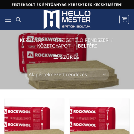
Skip
FESTÉKBOLT ÉS ÉPÍTŐANYAG KERESKEDÉS KECSKEMÉTEN!
to
content
KEZDŐLAP
/
HŐSZIGETELŐ RENDSZER
/
KŐZETGYAPOT
/
BELTÉRI
SZŰRÉS