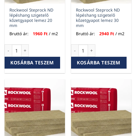
Rockwool Steprock ND
Rockwool Steprock ND
lépéshang szigetelő
lépéshang szigetelő
kőzetgyapot lemez 20
kőzetgyapot lemez 30
mm
mm
Bruttó ár:
1960
Ft
/ m2
Bruttó ár:
2940
Ft
/ m2
Rockwool Steprock ND lépéshang szigetelő kőzetgyapot le
Rockwool Steprock ND lépésh
KOSÁRBA TESZEM
KOSÁRBA TESZEM