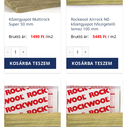
Kőzetgyapot Multirock
Rockwool Airrock ND
Super 50 mm
kőzetgyapot hőszigetelő
lemez 100 mm
Bruttó ár:
1490
Ft
/m2
Bruttó ár:
5445
Ft
/ m2
Kőzetgyapot Multirock Super 50 mm mennyiség
Rockwool Airrock ND kőzetgy
KOSÁRBA TESZEM
KOSÁRBA TESZEM