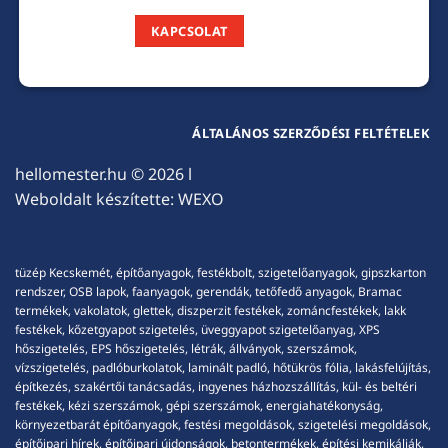
KAPCSOLAT
ÁLTALÁNOS SZERZŐDÉSI FELTÉTELEK
hellomester.hu
© 2026 l
Weboldalt készítette:
WEXO
tüzép Kecskemét, építőanyagok, festékbolt, szigetelőanyagok, gipszkarton
rendszer, OSB lapok, faanyagok, gerendák, tetőfedő anyagok, Bramac
termékek, vakolatok, glettek, diszperzit festékek, zománcfestékek, lakk
festékek, kőzetgyapot szigetelés, üveggyapot szigetelőanyag, XPS
hőszigetelés, EPS hőszigetelés, létrák, állványok, szerszámok,
vízszigetelés, padlóburkolatok, laminált padló, hőtükrös fólia, lakásfelújítás,
építkezés, szakértői tanácsadás, ingyenes házhozszállítás, kül- és beltéri
festékek, kézi szerszámok, gépi szerszámok, energiahatékonyság,
környezetbarát építőanyagok, festési megoldások, szigetelési megoldások,
építőipari hírek, építőipari újdonságok, betontermékek, építési kemikáliák,