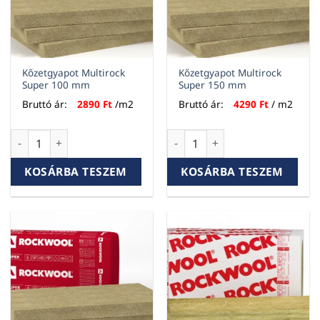
Kőzetgyapot Multirock
Kőzetgyapot Multirock
Super 100 mm
Super 150 mm
Bruttó ár:
2890
Ft
/m2
Bruttó ár:
4290
Ft
/ m2
Kőzetgyapot Multirock Super 100 mm mennyiség
Kőzetgyapot Multirock Super
KOSÁRBA TESZEM
KOSÁRBA TESZEM