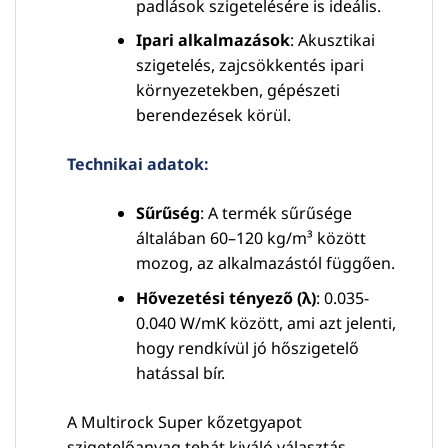
padlások szigetelésére is ideális.
Ipari alkalmazások
: Akusztikai
szigetelés, zajcsökkentés ipari
környezetekben, gépészeti
berendezések körül.
Technikai adatok:
Sűrűség
: A termék sűrűsége
általában 60–120 kg/m³ között
mozog, az alkalmazástól függően.
Hővezetési tényező (λ)
: 0.035-
0.040 W/mK között, ami azt jelenti,
hogy rendkívül jó hőszigetelő
hatással bír.
A Multirock Super kőzetgyapot
szigetelőanyag tehát kiváló választás