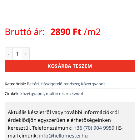
Bruttó ár:
2890
Ft
/m2
Kőzetgyapot Multirock Super 100 mm mennyiség
KOSÁRBA TESZEM
Kategóriák:
Beltéri
,
Hőszigetelő rendszer
,
Kőzetgyapot
Címkék:
kőzetgyapot
,
multircok
,
rockwool
Aktuális készletről vagy további információkról
érdeklődjön egyszerűen elérhetőségeinken
keresztül. Telefonszámunk:
+36 (70) 904 9959
l E-
mail címünk:
info@hellomester.hu