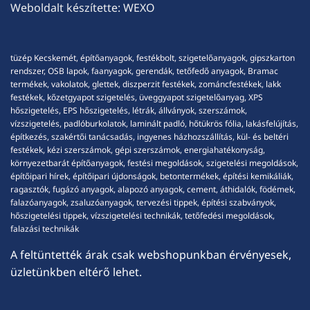
Weboldalt készítette:
WEXO
tüzép Kecskemét, építőanyagok, festékbolt, szigetelőanyagok, gipszkarton
rendszer, OSB lapok, faanyagok, gerendák, tetőfedő anyagok, Bramac
termékek, vakolatok, glettek, diszperzit festékek, zománcfestékek, lakk
festékek, kőzetgyapot szigetelés, üveggyapot szigetelőanyag, XPS
hőszigetelés, EPS hőszigetelés, létrák, állványok, szerszámok,
vízszigetelés, padlóburkolatok, laminált padló, hőtükrös fólia, lakásfelújítás,
építkezés, szakértői tanácsadás, ingyenes házhozszállítás, kül- és beltéri
festékek, kézi szerszámok, gépi szerszámok, energiahatékonyság,
környezetbarát építőanyagok, festési megoldások, szigetelési megoldások,
építőipari hírek, építőipari újdonságok, betontermékek, építési kemikáliák,
ragasztók, fugázó anyagok, alapozó anyagok, cement, áthidalók, födémek,
falazóanyagok, zsaluzóanyagok, tervezési tippek, építési szabványok,
hőszigetelési tippek, vízszigetelési technikák, tetőfedési megoldások,
falazási technikák
A feltüntették árak csak webshopunkban érvényesek,
üzletünkben eltérő lehet.