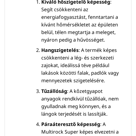
Kiváló hőszigetelő képesség
:
Segít csökkenteni az
energiafogyasztást, fenntartani a
kívánt hőmérsékletet az épületen
belül, télen megtartja a meleget,
nyáron pedig a hűvösséget.
Hangszigetelés
: A termék képes
csökkenteni a lég- és szerkezeti
zajokat, ideálissá téve például
lakások közötti falak, padlók vagy
mennyezetek szigetelésére.
Tűzállóság
: A kőzetgyapot
anyagok rendkívül tűzállóak, nem
gyulladnak meg könnyen, és a
lángok terjedését is lassítják.
Páraáteresztő képesség
: A
Multirock Super képes elvezetni a