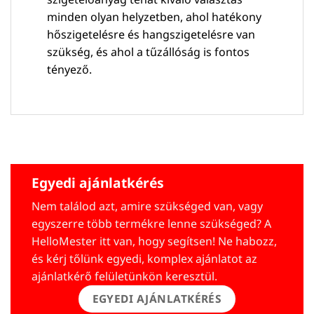
minden olyan helyzetben, ahol hatékony
hőszigetelésre és hangszigetelésre van
szükség, és ahol a tűzállóság is fontos
tényező.
Egyedi ajánlatkérés
Nem találod azt, amire szükséged van, vagy
egyszerre több termékre lenne szükséged? A
HelloMester itt van, hogy segítsen! Ne habozz,
és kérj tőlünk egyedi, komplex ajánlatot az
ajánlatkérő felületünkön keresztül.
EGYEDI AJÁNLATKÉRÉS