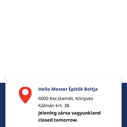
was:
is:
14025 Ft.
11040 Ft.
Hello Mester Építők Boltja
6000 Kecskemét, Könyves
Kálmán krt. 38.
Jelenleg zárva vagyunk!and
closed tomorrow.