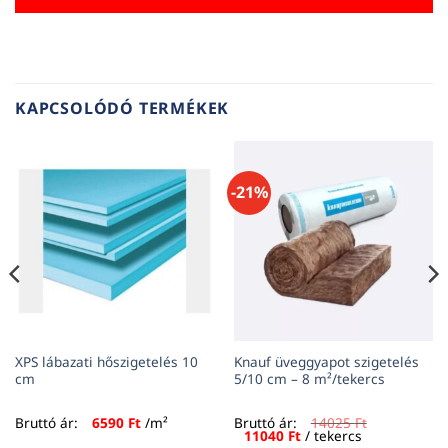
KAPCSOLÓDÓ TERMÉKEK
-21%
XPS lábazati hőszigetelés 10
Knauf üveggyapot szigetelés
cm
5/10 cm – 8 m²/tekercs
Bruttó ár:
6590
Ft
/m²
Bruttó ár:
14025
Ft
Original
Current
11040
Ft
/ tekercs
price
price