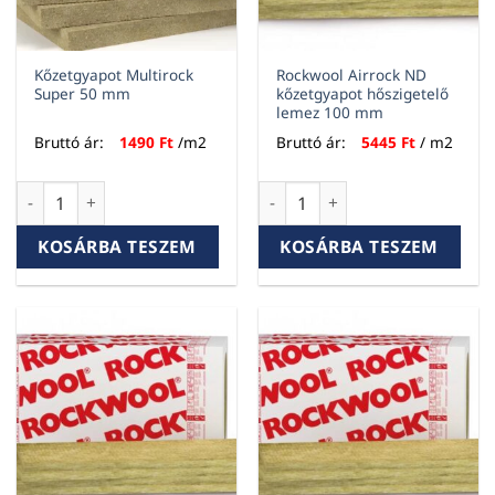
Kőzetgyapot Multirock
Rockwool Airrock ND
Super 50 mm
kőzetgyapot hőszigetelő
lemez 100 mm
Bruttó ár:
1490
Ft
/m2
Bruttó ár:
5445
Ft
/ m2
Kőzetgyapot Multirock Super 50 mm mennyiség
Rockwool Airrock ND kőzetgy
KOSÁRBA TESZEM
KOSÁRBA TESZEM