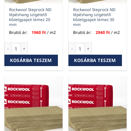
Rockwool Steprock ND
Rockwool Steprock ND
lépéshang szigetelő
lépéshang szigetelő
kőzetgyapot lemez 20
kőzetgyapot lemez 30
mm
mm
Bruttó ár:
1960
Ft
/ m2
Bruttó ár:
2940
Ft
/ m2
Rockwool Steprock ND lépéshang szigetelő kőzetgyapot le
Rockwool Steprock ND lépésh
KOSÁRBA TESZEM
KOSÁRBA TESZEM