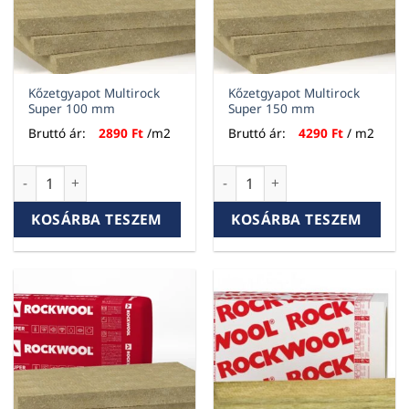
Kőzetgyapot Multirock
Kőzetgyapot Multirock
Super 100 mm
Super 150 mm
Bruttó ár:
2890
Ft
/m2
Bruttó ár:
4290
Ft
/ m2
Kőzetgyapot Multirock Super 100 mm mennyiség
Kőzetgyapot Multirock Super
KOSÁRBA TESZEM
KOSÁRBA TESZEM