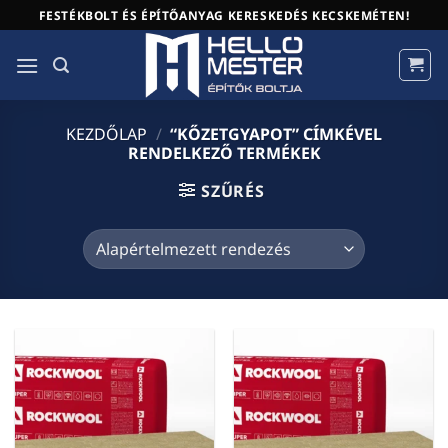
Skip
FESTÉKBOLT ÉS ÉPÍTŐANYAG KERESKEDÉS KECSKEMÉTEN!
to
content
KEZDŐLAP
/
“KŐZETGYAPOT” CÍMKÉVEL
RENDELKEZŐ TERMÉKEK
SZŰRÉS