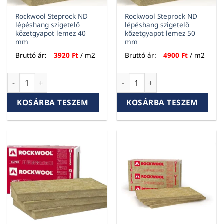
Rockwool Steprock ND
Rockwool Steprock ND
lépéshang szigetelő
lépéshang szigetelő
kőzetgyapot lemez 40
kőzetgyapot lemez 50
mm
mm
Bruttó ár:
3920
Ft
/ m2
Bruttó ár:
4900
Ft
/ m2
Rockwool Steprock ND lépéshang szigetelő kőzetgyapot le
Rockwool Steprock ND lépésh
KOSÁRBA TESZEM
KOSÁRBA TESZEM