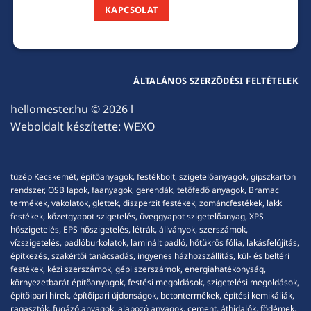
KAPCSOLAT
ÁLTALÁNOS SZERZŐDÉSI FELTÉTELEK
hellomester.hu
© 2026 l
Weboldalt készítette:
WEXO
tüzép Kecskemét, építőanyagok, festékbolt, szigetelőanyagok, gipszkarton
rendszer, OSB lapok, faanyagok, gerendák, tetőfedő anyagok, Bramac
termékek, vakolatok, glettek, diszperzit festékek, zománcfestékek, lakk
festékek, kőzetgyapot szigetelés, üveggyapot szigetelőanyag, XPS
hőszigetelés, EPS hőszigetelés, létrák, állványok, szerszámok,
vízszigetelés, padlóburkolatok, laminált padló, hőtükrös fólia, lakásfelújítás,
építkezés, szakértői tanácsadás, ingyenes házhozszállítás, kül- és beltéri
festékek, kézi szerszámok, gépi szerszámok, energiahatékonyság,
környezetbarát építőanyagok, festési megoldások, szigetelési megoldások,
építőipari hírek, építőipari újdonságok, betontermékek, építési kemikáliák,
ragasztók, fugázó anyagok, alapozó anyagok, cement, áthidalók, födémek,