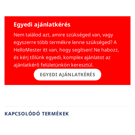
Egyedi ajánlatkérés
Nem találod azt, amire szükséged van, vagy
egyszerre több termékre lenne szükséged? A
HelloMester itt van, hogy segítsen! Ne habozz,
és kérj tőlünk egyedi, komplex ajánlatot az
ajánlatkérő felületünkön keresztül.
EGYEDI AJÁNLATKÉRÉS
KAPCSOLÓDÓ TERMÉKEK