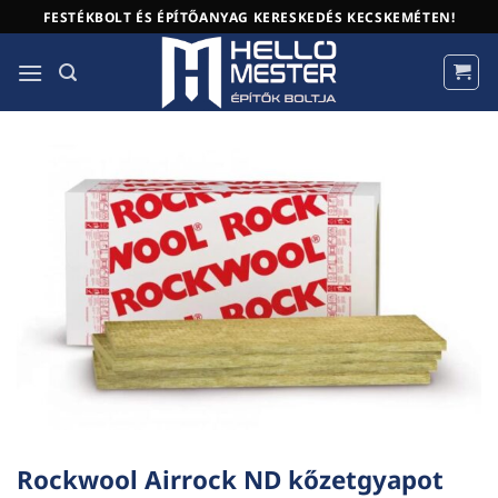
Skip
FESTÉKBOLT ÉS ÉPÍTŐANYAG KERESKEDÉS KECSKEMÉTEN!
to
content
Rockwool Airrock ND kőzetgyapot