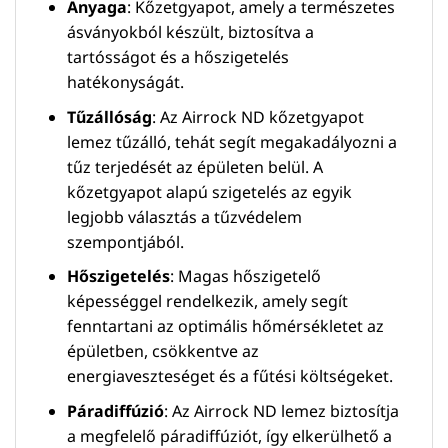
Anyaga
: Kőzetgyapot, amely a természetes
ásványokból készült, biztosítva a
tartósságot és a hőszigetelés
hatékonyságát.
Tűzállóság
: Az Airrock ND kőzetgyapot
lemez tűzálló, tehát segít megakadályozni a
tűz terjedését az épületen belül. A
kőzetgyapot alapú szigetelés az egyik
legjobb választás a tűzvédelem
szempontjából.
Hőszigetelés
: Magas hőszigetelő
képességgel rendelkezik, amely segít
fenntartani az optimális hőmérsékletet az
épületben, csökkentve az
energiaveszteséget és a fűtési költségeket.
Páradiffúzió
: Az Airrock ND lemez biztosítja
a megfelelő páradiffúziót, így elkerülhető a