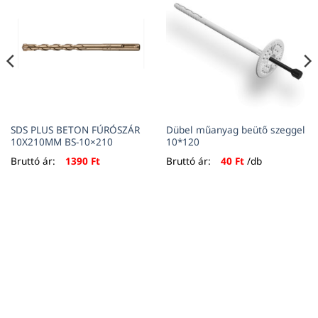
SDS PLUS BETON FÚRÓSZÁR
Dübel műanyag beütő szeggel
10X210MM BS-10×210
10*120
Bruttó ár:
1390
Ft
Bruttó ár:
40
Ft
/db