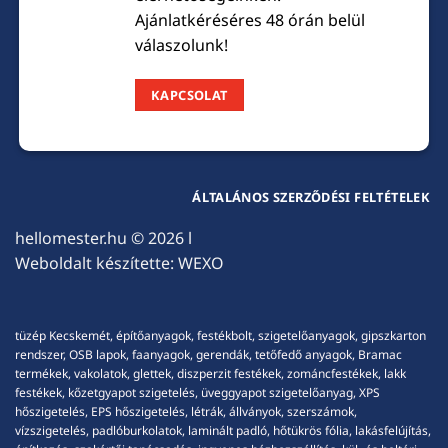
Ajánlatkéréséres 48 órán belül
válaszolunk!
KAPCSOLAT
ÁLTALÁNOS SZERZŐDÉSI FELTÉTELEK
hellomester.hu
© 2026 l
Weboldalt készítette:
WEXO
tüzép Kecskemét, építőanyagok, festékbolt, szigetelőanyagok, gipszkarton
rendszer, OSB lapok, faanyagok, gerendák, tetőfedő anyagok, Bramac
termékek, vakolatok, glettek, diszperzit festékek, zománcfestékek, lakk
festékek, kőzetgyapot szigetelés, üveggyapot szigetelőanyag, XPS
hőszigetelés, EPS hőszigetelés, létrák, állványok, szerszámok,
vízszigetelés, padlóburkolatok, laminált padló, hőtükrös fólia, lakásfelújítás,