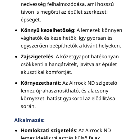
nedvesség felhalmozódása, ami hosszú
távon is megőrzi az épület szerkezeti
épségét.
Könnyű kezelhetőség
: A lemezek könnyen
vághatók és kezelhetők, így gyorsan és
egyszerűen beépíthetők a kívánt helyeken.
Zajszigetelés
: A kőzetgyapot hatékonyan
csökkenti a hangátvitelt, javítva az épület
akusztikai komfortját.
Környezetbarát
: Az Airrock ND szigetelő
lemez újrahasznosítható, és alacsony
környezeti hatást gyakorol az előállítása
során.
Alkalmazás:
Homlokzati szigetelés
: Az Airrock ND
lemez ideális választás külső falak