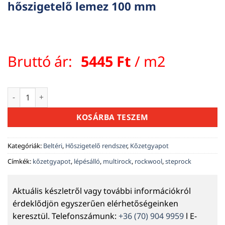
hőszigetelő lemez 100 mm
Bruttó ár:
5445
Ft
/ m2
Rockwool Airrock ND kőzetgyapot hőszigetelő lemez 100 m
KOSÁRBA TESZEM
Kategóriák:
Beltéri
,
Hőszigetelő rendszer
,
Kőzetgyapot
Címkék:
kőzetgyapot
,
lépésálló
,
multirock
,
rockwool
,
steprock
Aktuális készletről vagy további információkról
érdeklődjön egyszerűen elérhetőségeinken
keresztül. Telefonszámunk:
+36 (70) 904 9959
l E-