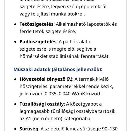
szigetelésére, legyen szó új épületekről
vagy felújítási munkálatokról.
Tetőszigetelés
: Alkalmazható lapostetők és
ferde tetők szigetelésére.
Padlószigetelés
: A padlók alatti
szigetelésre is megfelelő, segítve a
hőmérséklet stabilitásának fenntartását.
Műszaki adatok (általános jellemzők):
Hővezetési tényező (λ)
: A termék kiváló
hőszigetelési paraméterekkel rendelkezik,
jellemzően 0,035–0,040 W/mK között.
Tűzállósági osztály
: A kőzetgyapot a
legmagasabb tűzállósági osztályba tartozik,
az A1 (nem éghető) kategóriába.
Sűrűség
: A szigetelő lemez sűrűsége 90–130