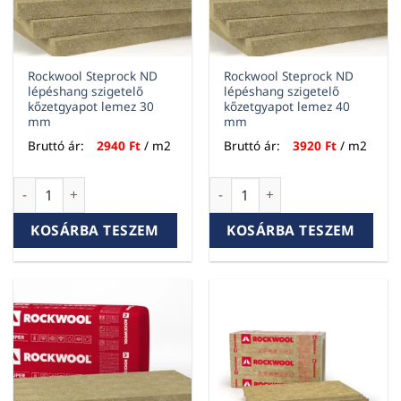
Rockwool Steprock ND
Rockwool Steprock ND
lépéshang szigetelő
lépéshang szigetelő
kőzetgyapot lemez 30
kőzetgyapot lemez 40
mm
mm
Bruttó ár:
2940
Ft
/ m2
Bruttó ár:
3920
Ft
/ m2
Rockwool Steprock ND lépéshang szigetelő kőzetgyapot le
Rockwool Steprock ND lépésh
KOSÁRBA TESZEM
KOSÁRBA TESZEM