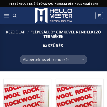
Skip
FESTÉKBOLT ÉS ÉPÍTŐANYAG KERESKEDÉS KECSKEMÉTEN!
to
content
KEZDŐLAP
/
“LÉPÉSÁLLÓ” CÍMKÉVEL RENDELKEZŐ
TERMÉKEK
SZŰRÉS