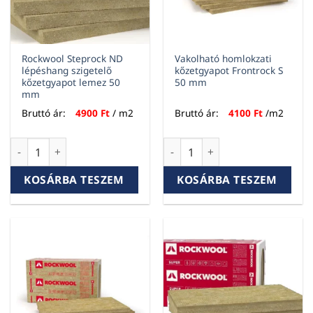
Rockwool Steprock ND
Vakolható homlokzati
lépéshang szigetelő
kőzetgyapot Frontrock S
kőzetgyapot lemez 50
50 mm
mm
Bruttó ár:
4900
Ft
/ m2
Bruttó ár:
4100
Ft
/m2
Rockwool Steprock ND lépéshang szigetelő kőzetgyapot le
Vakolható homlokzati kőzetg
KOSÁRBA TESZEM
KOSÁRBA TESZEM