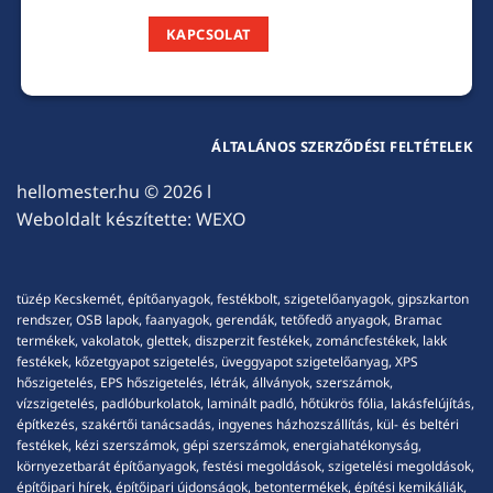
KAPCSOLAT
ÁLTALÁNOS SZERZŐDÉSI FELTÉTELEK
hellomester.hu
© 2026 l
Weboldalt készítette:
WEXO
tüzép Kecskemét, építőanyagok, festékbolt, szigetelőanyagok, gipszkarton
rendszer, OSB lapok, faanyagok, gerendák, tetőfedő anyagok, Bramac
termékek, vakolatok, glettek, diszperzit festékek, zománcfestékek, lakk
festékek, kőzetgyapot szigetelés, üveggyapot szigetelőanyag, XPS
hőszigetelés, EPS hőszigetelés, létrák, állványok, szerszámok,
vízszigetelés, padlóburkolatok, laminált padló, hőtükrös fólia, lakásfelújítás,
építkezés, szakértői tanácsadás, ingyenes házhozszállítás, kül- és beltéri
festékek, kézi szerszámok, gépi szerszámok, energiahatékonyság,
környezetbarát építőanyagok, festési megoldások, szigetelési megoldások,
építőipari hírek, építőipari újdonságok, betontermékek, építési kemikáliák,