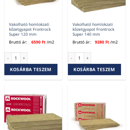
Vakolható homlokzati
Vakolható homlokzati
kőzetgyapot Frontrock
kőzetgyapot Frontrock
Super 120 mm
Super 140 mm
Bruttó ár:
6590
Ft
/m2
Bruttó ár:
9280
Ft
/m2
Vakolható homlokzati kőzetgyapot Frontrock Super 120 mm
Vakolható homlokzati kőzetg
KOSÁRBA TESZEM
KOSÁRBA TESZEM