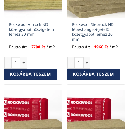
Rockwool Airrock ND
Rockwool Steprock ND
kőzetgyapot hőszigetelő
lépéshang szigetelő
lemez 50 mm
kőzetgyapot lemez 20
mm
Bruttó ár:
2790
Ft
/ m2
Bruttó ár:
1960
Ft
/ m2
Rockwool Airrock ND kőzetgyapot hőszigetelő lemez 50 mm
Rockwool Steprock ND lépésh
KOSÁRBA TESZEM
KOSÁRBA TESZEM