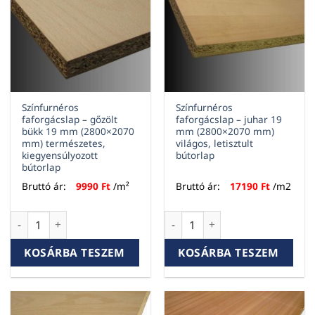
Színfurnéros
Színfurnéros
faforgácslap – gőzölt
faforgácslap – juhar 19
bükk 19 mm (2800×2070
mm (2800×2070 mm)
mm) természetes,
világos, letisztult
kiegyensúlyozott
bútorlap
bútorlap
Bruttó ár:
9990
Ft
/m²
Bruttó ár:
17190
Ft
/m2
Színfurnéros faforgácslap – gőzölt bükk 19 mm (2800×2070 
Színfurnéros faforgácslap – j
KOSÁRBA TESZEM
KOSÁRBA TESZEM