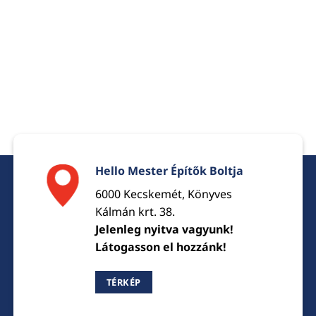
Hello Mester Építők Boltja
6000 Kecskemét, Könyves
Kálmán krt. 38.
Jelenleg nyitva vagyunk!
Látogasson el hozzánk!
TÉRKÉP