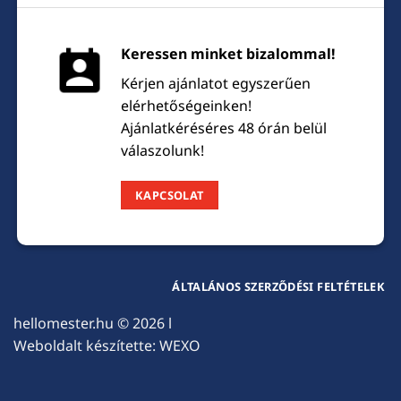
Keressen minket bizalommal!
Kérjen ajánlatot egyszerűen
elérhetőségeinken!
Ajánlatkéréséres 48 órán belül
válaszolunk!
KAPCSOLAT
ÁLTALÁNOS SZERZŐDÉSI FELTÉTELEK
hellomester.hu
© 2026 l
Weboldalt készítette:
WEXO