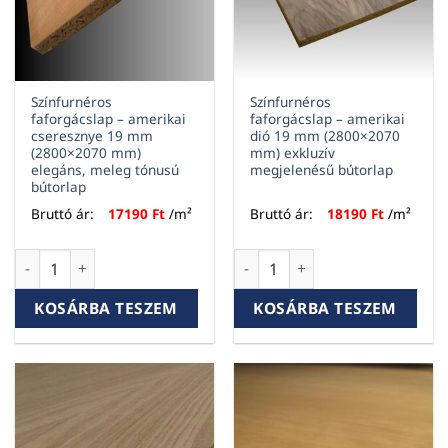
Színfurnéros
Színfurnéros
faforgácslap – amerikai
faforgácslap – amerikai
cseresznye 19 mm
dió 19 mm (2800×2070
(2800×2070 mm)
mm) exkluzív
elegáns, meleg tónusú
megjelenésű bútorlap
bútorlap
Bruttó ár:
17190
Ft
/m²
Bruttó ár:
18190
Ft
/m²
Színfurnéros faforgácslap – amerikai cseresznye 19 mm (28
Színfurnéros faforgácslap – 
KOSÁRBA TESZEM
KOSÁRBA TESZEM