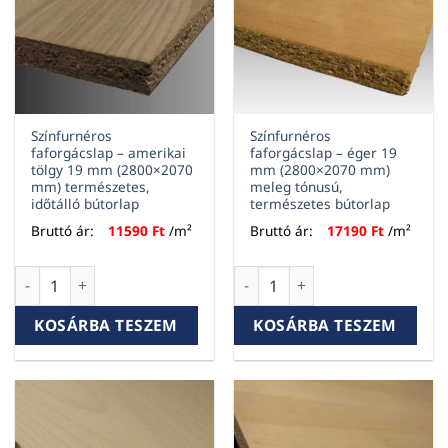
Színfurnéros
Színfurnéros
faforgácslap – amerikai
faforgácslap – éger 19
tölgy 19 mm (2800×2070
mm (2800×2070 mm)
mm) természetes,
meleg tónusú,
időtálló bútorlap
természetes bútorlap
Bruttó ár:
11590
Ft
/m²
Bruttó ár:
17190
Ft
/m²
Színfurnéros faforgácslap – amerikai tölgy 19 mm (2800×207
Színfurnéros faforgácslap – 
KOSÁRBA TESZEM
KOSÁRBA TESZEM