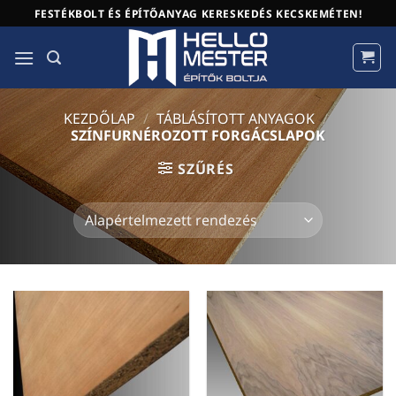
Skip
FESTÉKBOLT ÉS ÉPÍTŐANYAG KERESKEDÉS KECSKEMÉTEN!
to
content
KEZDŐLAP
/
TÁBLÁSÍTOTT ANYAGOK
/
SZÍNFURNÉROZOTT FORGÁCSLAPOK
SZŰRÉS