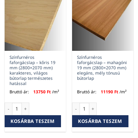
Színfurnéros
Színfurnéros
faforgácslap – kőris 19
faforgácslap – mahagóni
mm (2800×2070 mm)
19 mm (2800×2070 mm)
karakteres, világos
elegáns, mély tónusú
bútorlap természetes
bútorlap
hatással
Bruttó ár:
13750
Ft
/m²
Bruttó ár:
11190
Ft
/m²
Színfurnéros faforgácslap – kőris 19 mm (2800×2070 mm) kar
Színfurnéros faforgácslap – 
KOSÁRBA TESZEM
KOSÁRBA TESZEM