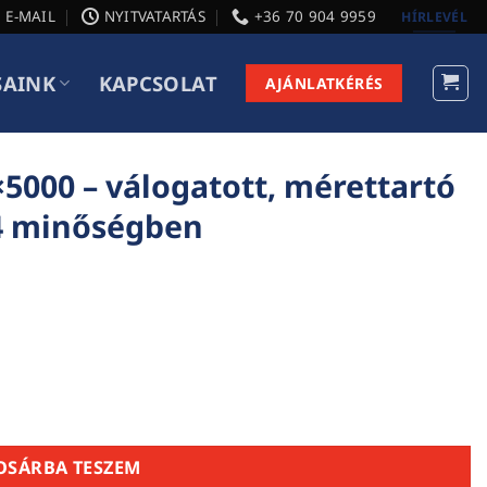
E-MAIL
NYITVATARTÁS
+36 70 904 9959
HÍRLEVÉL
SAINK
KAPCSOLAT
AJÁNLATKÉRÉS
5000 – válogatott, mérettartó
24 minőségben
 mérettartó szerkezeti faanyag C24 minőségben mennyisé
OSÁRBA TESZEM