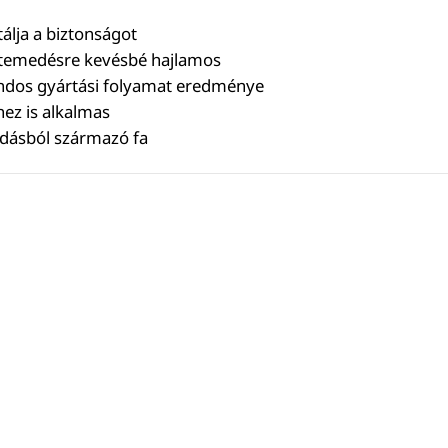
tálja a biztonságot
etemedésre kevésbé hajlamos
ndos gyártási folyamat eredménye
ez is alkalmas
odásból származó fa