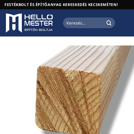
Skip
FESTÉKBOLT ÉS ÉPÍTŐANYAG KERESKEDÉS KECSKEMÉTEN!
to
content
Keresés
a
következőre: