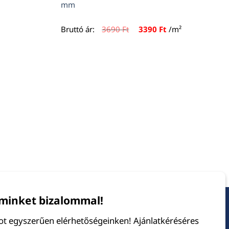
mm
Original
Current
Bruttó ár:
3690
Ft
3390
Ft
/m²
price
price
was:
is:
3690 Ft.
3390 Ft.
minket bizalommal!
tot egyszerűen elérhetőségeinken! Ajánlatkéréséres