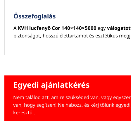
Összefoglalás
A
KVH lucfenyő Cor 140×140×5000
egy
válogatot
biztonságot, hosszú élettartamot és esztétikus megjel
Egyedi ajánlatkérés
Nem találod azt, amire szükséged van, vagy egyszer
van, hogy segítsen! Ne habozz, és kérj tőlünk egyedi
keresztül.