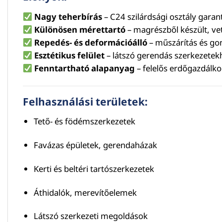
Nagy teherbírás
– C24 szilárdsági osztály garan
Különösen mérettartó
– magrészből készült, v
Repedés- és deformációálló
– műszárítás és go
Esztétikus felület
– látszó gerendás szerkezetekh
Fenntartható alapanyag
– felelős erdőgazdálk
Felhasználási területek:
Tető- és födémszerkezetek
Favázas épületek, gerendaházak
Kerti és beltéri tartószerkezetek
Áthidalók, merevítőelemek
Látszó szerkezeti megoldások