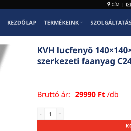
CÍM
KEZDŐLAP
TERMÉKEINK
SZOLGÁLTATÁ
KVH lucfenyő 140×140×
szerkezeti faanyag C
Bruttó ár:
29990
Ft
/db
KVH lucfenyő 140×140×5000 – válogatott,
K