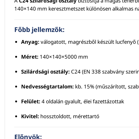
A
C24 szilárdsági osztály
biztosítja a magas teherb
140×140 mm keresztmetszet különösen alkalmas nagyob
Főbb jellemzők:
Anyag:
válogatott, magrészből készült lucfenyő (
Méret:
140×140×5000 mm
Szilárdsági osztály:
C24 (EN 338 szabvány szerin
Nedvességtartalom:
kb. 15% (műszárított, sza
Felület:
4 oldalán gyalult, élei fazettázottak
Kivitel:
hossztoldott, mérettartó
Előnyök: