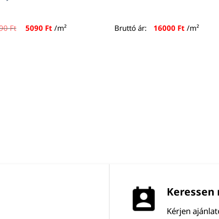
Original
Current
590
Ft
5090
Ft
/m²
Bruttó ár:
16000
Ft
/m²
price
price
was:
is:
5590 Ft.
5090 Ft.
Keressen 
Kérjen ajánla