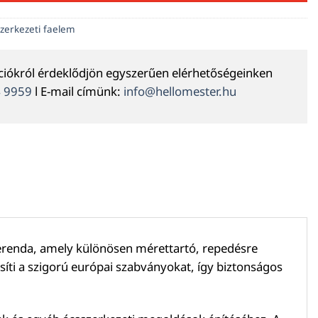
szerkezeti faelem
ációkról érdeklődjön egyszerűen elérhetőségeinken
4 9959
l E-mail címünk:
info@hellomester.hu
gerenda, amely különösen mérettartó, repedésre
síti a szigorú európai szabványokat, így biztonságos