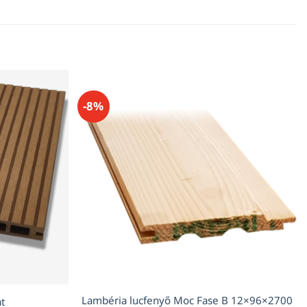
-8%
Lambéria lucfenyő Moc Fase B 12×96×2700
t