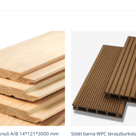
fenyő A/B 14*121*3000 mm
Sötét barna WPC teraszburkola