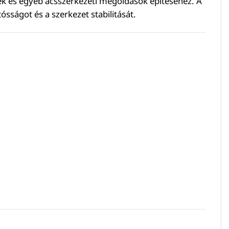
tek és egyéb ácsszerkezeti megoldások építéséhez. A
sságot és a szerkezet stabilitását.