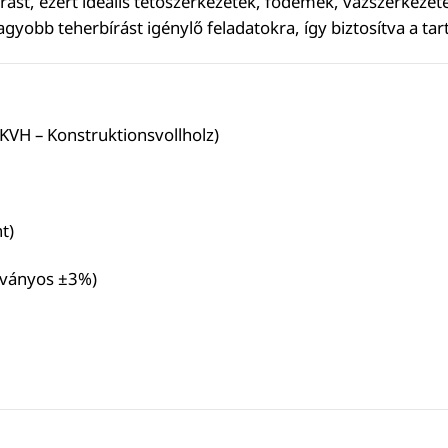
írást, ezért ideális tetőszerkezetek, födémek, vázszerkeze
b teherbírást igénylő feladatokra, így biztosítva a tartó
KVH – Konstruktionsvollholz)
t)
bványos ±3%)