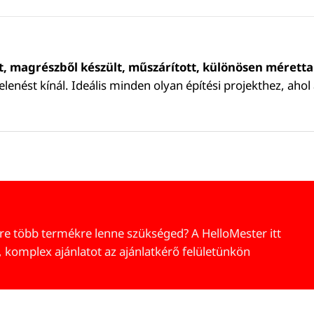
t, magrészből készült, műszárított, különösen méretta
enést kínál. Ideális minden olyan építési projekthez, ahol 
re több termékre lenne szükséged? A HelloMester itt
, komplex ajánlatot az ajánlatkérő felületünkön