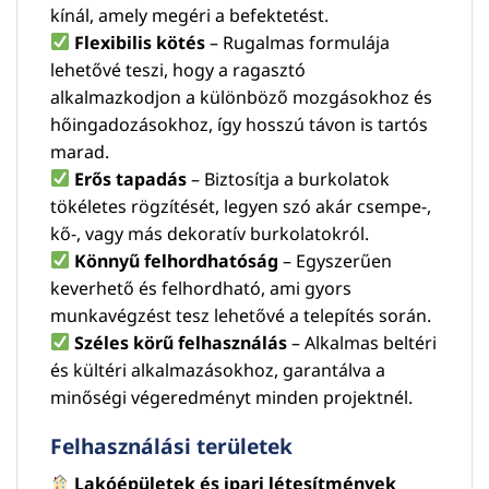
kínál, amely megéri a befektetést.
Flexibilis kötés
– Rugalmas formulája
lehetővé teszi, hogy a ragasztó
alkalmazkodjon a különböző mozgásokhoz és
hőingadozásokhoz, így hosszú távon is tartós
marad.
Erős tapadás
– Biztosítja a burkolatok
tökéletes rögzítését, legyen szó akár csempe-,
kő-, vagy más dekoratív burkolatokról.
Könnyű felhordhatóság
– Egyszerűen
keverhető és felhordható, ami gyors
munkavégzést tesz lehetővé a telepítés során.
Széles körű felhasználás
– Alkalmas beltéri
és kültéri alkalmazásokhoz, garantálva a
minőségi végeredményt minden projektnél.
Felhasználási területek
Lakóépületek és ipari létesítmények