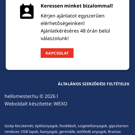
Keressen minket bizalommal!
Kérjen ajánlatot egyszerűen
elérhetőségeinken!
Ajánlatkéréséres 48 órán belül
válaszolunk!
KAPCSOLAT
ÁLTALÁNOS SZERZŐDÉSI FELTÉTELEK
hellomester.hu
© 2026 l
Weboldalt készítette:
WEXO
tüzép Kecskemét, építőanyagok, festékbolt, szigetelőanyagok, gipszkarton
rendszer, OSB lapok, faanyagok, gerendák, tetőfedő anyagok, Bramac