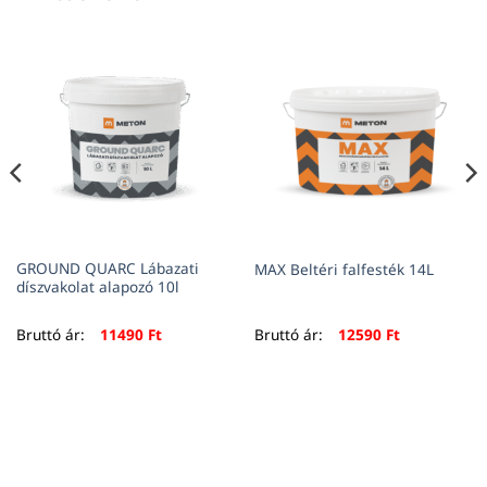
GROUND QUARC Lábazati
MAX Beltéri falfesték 14L
díszvakolat alapozó 10l
Bruttó ár:
11490
Ft
Bruttó ár:
12590
Ft