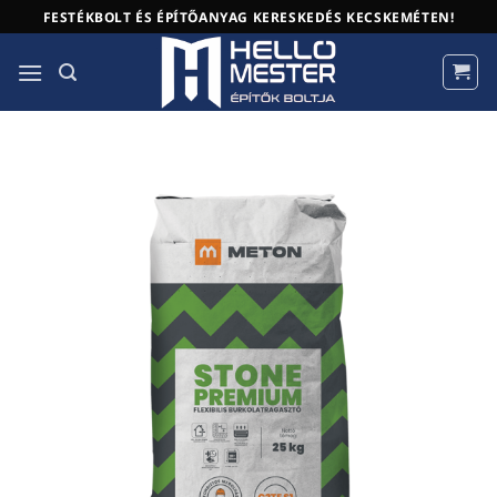
Skip
FESTÉKBOLT ÉS ÉPÍTŐANYAG KERESKEDÉS KECSKEMÉTEN!
to
content