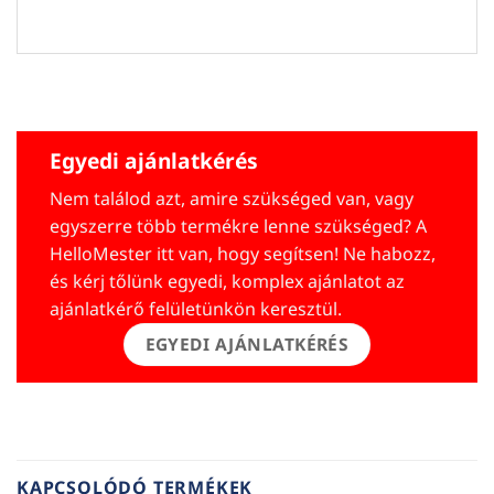
Egyedi ajánlatkérés
Nem találod azt, amire szükséged van, vagy
egyszerre több termékre lenne szükséged? A
HelloMester itt van, hogy segítsen! Ne habozz,
és kérj tőlünk egyedi, komplex ajánlatot az
ajánlatkérő felületünkön keresztül.
EGYEDI AJÁNLATKÉRÉS
KAPCSOLÓDÓ TERMÉKEK