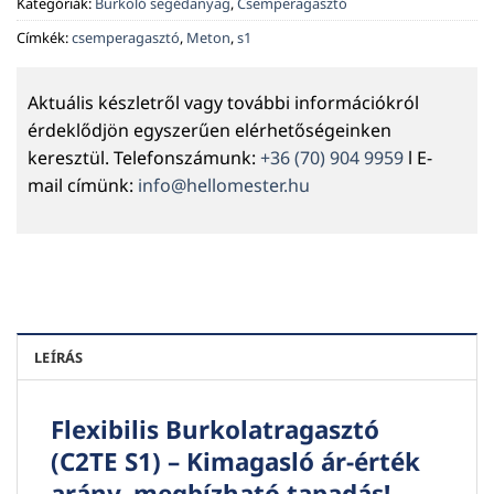
Kategóriák:
Burkoló segédanyag
,
Csemperagasztó
Címkék:
csemperagasztó
,
Meton
,
s1
Aktuális készletről vagy további információkról
érdeklődjön egyszerűen elérhetőségeinken
keresztül. Telefonszámunk:
+36 (70) 904 9959
l E-
mail címünk:
info@hellomester.hu
LEÍRÁS
Flexibilis Burkolatragasztó
(C2TE S1) – Kimagasló ár-érték
arány, megbízható tapadás!