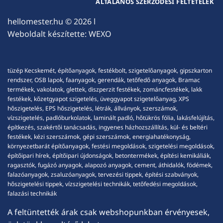
ÁLTALÁNOS SZERZŐDÉSI FELTÉTELEK
hellomester.hu
© 2026 l
Weboldalt készítette:
WEXO
tüzép Kecskemét, építőanyagok, festékbolt, szigetelőanyagok, gipszkarton
rendszer, OSB lapok, faanyagok, gerendák, tetőfedő anyagok, Bramac
termékek, vakolatok, glettek, diszperzit festékek, zománcfestékek, lakk
festékek, kőzetgyapot szigetelés, üveggyapot szigetelőanyag, XPS
hőszigetelés, EPS hőszigetelés, létrák, állványok, szerszámok,
vízszigetelés, padlóburkolatok, laminált padló, hőtükrös fólia, lakásfelújítás,
építkezés, szakértői tanácsadás, ingyenes házhozszállítás, kül- és beltéri
festékek, kézi szerszámok, gépi szerszámok, energiahatékonyság,
környezetbarát építőanyagok, festési megoldások, szigetelési megoldások,
építőipari hírek, építőipari újdonságok, betontermékek, építési kemikáliák,
ragasztók, fugázó anyagok, alapozó anyagok, cement, áthidalók, födémek,
falazóanyagok, zsaluzóanyagok, tervezési tippek, építési szabványok,
hőszigetelési tippek, vízszigetelési technikák, tetőfedési megoldások,
falazási technikák
A feltüntették árak csak webshopunkban érvényesek,