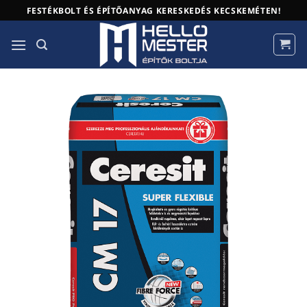
Skip
FESTÉKBOLT ÉS ÉPÍTŐANYAG KERESKEDÉS KECSKEMÉTEN!
to
content