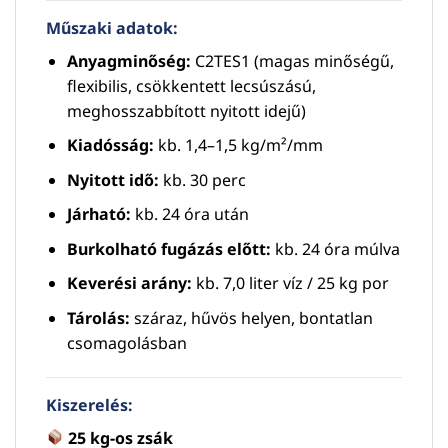
Műszaki adatok:
Anyagminőség:
C2TES1 (magas minőségű,
flexibilis, csökkentett lecsúszású,
meghosszabbított nyitott idejű)
Kiadósság:
kb. 1,4–1,5 kg/m²/mm
Nyitott idő:
kb. 30 perc
Járható:
kb. 24 óra után
Burkolható fugázás előtt:
kb. 24 óra múlva
Keverési arány:
kb. 7,0 liter víz / 25 kg por
Tárolás:
száraz, hűvös helyen, bontatlan
csomagolásban
Kiszerelés:
25 kg-os zsák