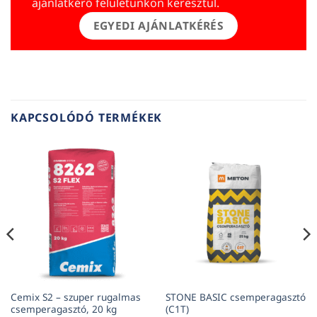
ajánlatkérő felületünkön keresztül.
EGYEDI AJÁNLATKÉRÉS
KAPCSOLÓDÓ TERMÉKEK
Cemix S2 – szuper rugalmas
STONE BASIC csemperagasztó
csemperagasztó, 20 kg
(C1T)