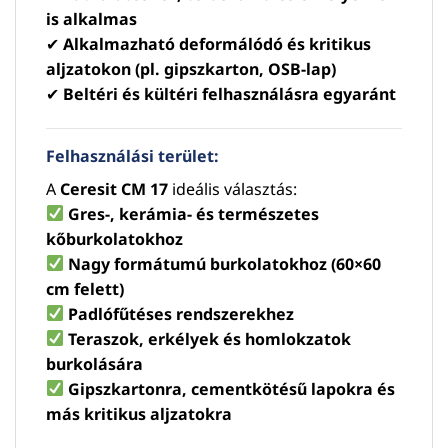
is alkalmas
✔
Alkalmazható deformálódó és kritikus
aljzatokon (pl. gipszkarton, OSB-lap)
✔
Beltéri és kültéri felhasználásra egyaránt
Felhasználási terület:
A
Ceresit CM 17
ideális választás:
Gres-, kerámia- és természetes
kőburkolatokhoz
Nagy formátumú burkolatokhoz (60×60
cm felett)
Padlófűtéses rendszerekhez
Teraszok, erkélyek és homlokzatok
burkolására
Gipszkartonra, cementkötésű lapokra és
más kritikus aljzatokra