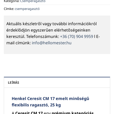
Kategória:
Csemperagasztó
Címke:
csemperagasztó
Aktuális készletről vagy további információkról
érdeklődjön egyszerűen elérhetőségeinken
keresztül. Telefonszámunk:
+36 (70) 904 9959
l E-
mail címünk:
info@hellomester.hu
LEÍRÁS
Henkel Ceresit CM 17 emelt minőségű
flexibilis ragasztó, 25 kg
A
Ceresit CM 17
egy
prémium kategóriás,