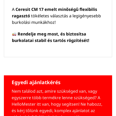
A
Ceresit CM 17 emelt minőségű flexibilis
ragasztó
tökéletes választás a legigényesebb
burkolási munkákhoz!
Rendelje meg most, és biztosítsa
burkolatai stabil és tartós rögzítését!
Egyedi ajánlatkérés
Nem találod azt, amire szükséged van, vagy
egyszerre több termékre lenne szükséged? A
HelloMester itt van, hogy segítsen! Ne habozz,
és kérj tőlünk egyedi, komplex ajánlatot az