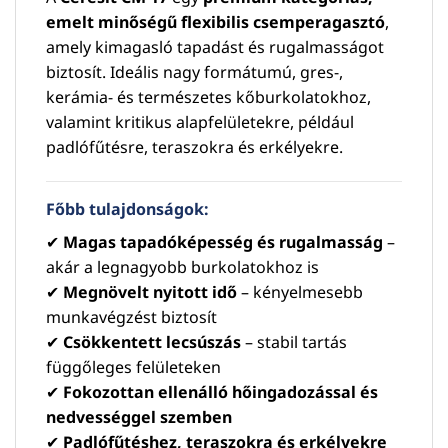
emelt minőségű flexibilis csemperagasztó
,
amely kimagasló tapadást és rugalmasságot
biztosít. Ideális nagy formátumú, gres-,
kerámia- és természetes kőburkolatokhoz,
valamint kritikus alapfelületekre, például
padlófűtésre, teraszokra és erkélyekre.
Főbb tulajdonságok:
✔
Magas tapadóképesség és rugalmasság
–
akár a legnagyobb burkolatokhoz is
✔
Megnövelt nyitott idő
– kényelmesebb
munkavégzést biztosít
✔
Csökkentett lecsúszás
– stabil tartás
függőleges felületeken
✔
Fokozottan ellenálló hőingadozással és
nedvességgel szemben
✔
Padlófűtéshez, teraszokra és erkélyekre