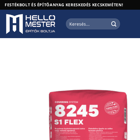
Skip
FESTÉKBOLT ÉS ÉPÍTŐANYAG KERESKEDÉS KECSKEMÉTEN!
to
content
Keresés
a
következőre: