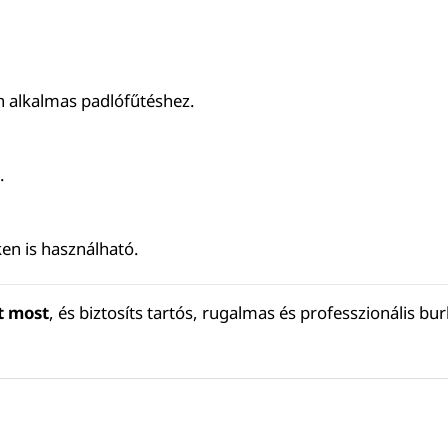
 alkalmas padlófűtéshez.
.
ken is használható.
t most
, és biztosíts tartós, rugalmas és professzionális bu