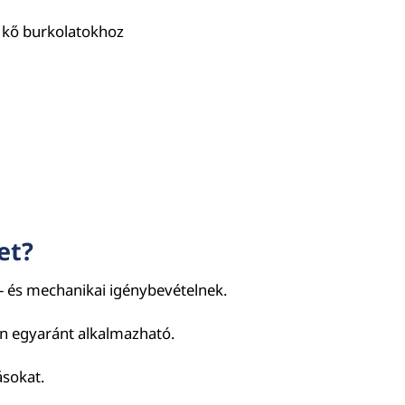
 kő burkolatokhoz
et?
ő- és mechanikai igénybevételnek.
en egyaránt alkalmazható.
ásokat.