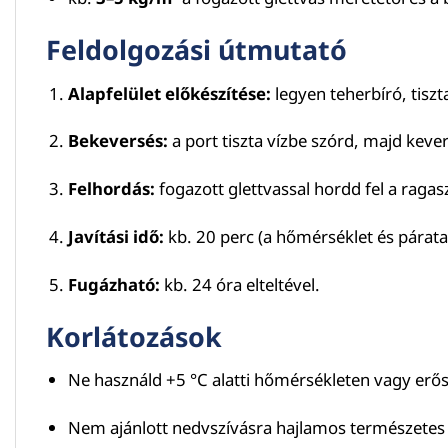
Feldolgozási útmutató
Alapfelület előkészítése:
legyen teherbíró, tiszt
Bekeversés:
a port tiszta vízbe szórd, majd ke
Felhordás:
fogazott glettvassal hordd fel a raga
Javítási idő:
kb. 20 perc (a hőmérséklet és párat
Fugázható:
kb. 24 óra elteltével.
Korlátozások
Ne használd +5 °C alatti hőmérsékleten vagy erő
Nem ajánlott nedvszívásra hajlamos természetes k