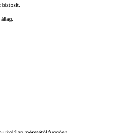
 biztosít.
állag.
 burkolólap méretétől függően