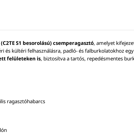
s (C2TE S1 besorolású) csemperagasztó
, amelyet kifejez
éri és kültéri felhasználásra, padló- és falburkolatokhoz
t felületeken is
, biztosítva a tartós, repedésmentes burk
ilis ragasztóhabarcs
lón