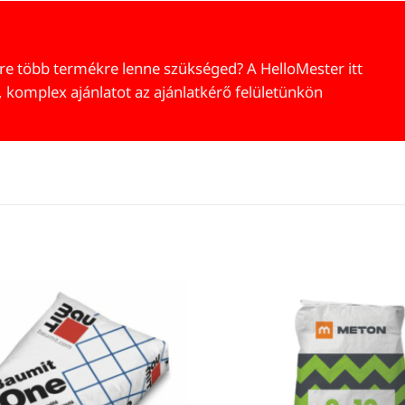
re több termékre lenne szükséged? A HelloMester itt
, komplex ajánlatot az ajánlatkérő felületünkön