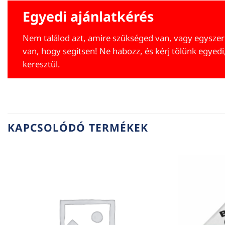
Egyedi ajánlatkérés
Nem találod azt, amire szükséged van, vagy egyszer
van, hogy segítsen! Ne habozz, és kérj tőlünk egyedi
keresztül.
KAPCSOLÓDÓ TERMÉKEK