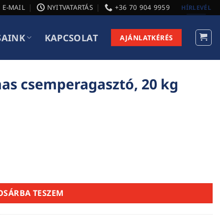
E-MAIL
NYITVATARTÁS
+36 70 904 9959
HÍRLEVÉL
SAINK
KAPCSOLAT
AJÁNLATKÉRÉS
mas csemperagasztó, 20 kg
, 20 kg mennyiség
OSÁRBA TESZEM