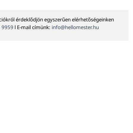
ációkról érdeklődjön egyszerűen elérhetőségeinken
4 9959
l E-mail címünk:
info@hellomester.hu