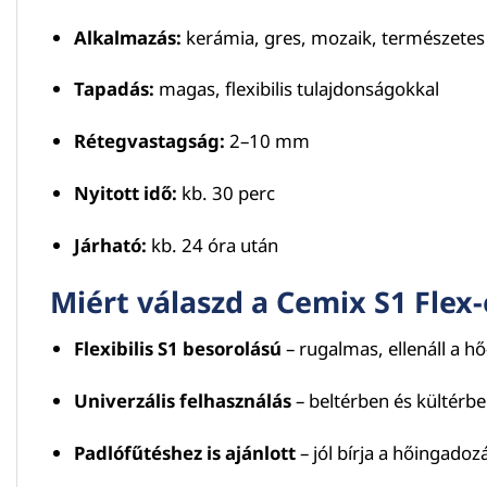
Alkalmazás:
kerámia, gres, mozaik, természetes
Tapadás:
magas, flexibilis tulajdonságokkal
Rétegvastagság:
2–10 mm
Nyitott idő:
kb. 30 perc
Járható:
kb. 24 óra után
Miért válaszd a Cemix S1 Flex-
Flexibilis S1 besorolású
– rugalmas, ellenáll a h
Univerzális felhasználás
– beltérben és kültérb
Padlófűtéshez is ajánlott
– jól bírja a hőingadoz