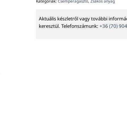
Kategóriák:
Csemperagasztó
,
Zsákos anyag
Aktuális készletről vagy további inform
keresztül. Telefonszámunk:
+36 (70) 90