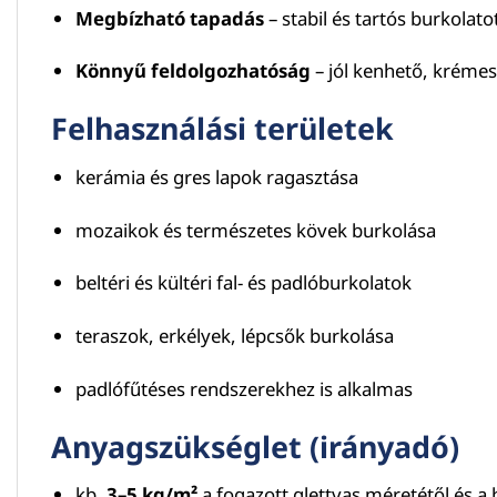
Megbízható tapadás
– stabil és tartós burkolatot
Könnyű feldolgozhatóság
– jól kenhető, krémes 
Felhasználási területek
kerámia és gres lapok ragasztása
mozaikok és természetes kövek burkolása
beltéri és kültéri fal- és padlóburkolatok
teraszok, erkélyek, lépcsők burkolása
padlófűtéses rendszerekhez is alkalmas
Anyagszükséglet (irányadó)
kb.
3–5 kg/m²
a fogazott glettvas méretétől és a