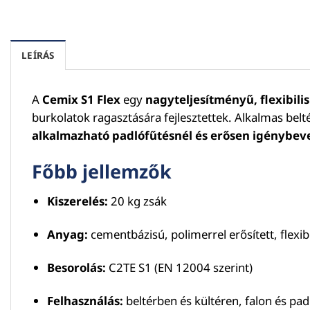
LEÍRÁS
A
Cemix S1 Flex
egy
nagyteljesítményű, flexibili
burkolatok ragasztására fejlesztettek. Alkalmas belt
alkalmazható padlófűtésnél és erősen igénybevet
Főbb jellemzők
Kiszerelés:
20 kg zsák
Anyag:
cementbázisú, polimerrel erősített, flexib
Besorolás:
C2TE S1 (EN 12004 szerint)
Felhasználás:
beltérben és kültéren, falon és pad