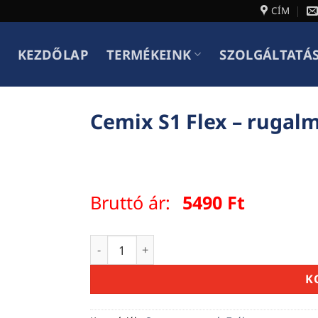
CÍM
KEZDŐLAP
TERMÉKEINK
SZOLGÁLTATÁ
Cemix S1 Flex – rugal
Bruttó ár:
5490
Ft
Cemix S1 Flex – rugalmas csemperagasztó
K