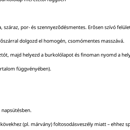
a, száraz, por- és szennyeződésmentes. Erősen szívó felüle
verőszárral dolgozd el homogén, csomómentes masszává.
sztót, majd helyezd a burkolólapot és finoman nyomd a hel
artalom függvényében).
s napsütésben.
övekhez (pl. márvány) foltosodásveszély miatt – ehhez sp