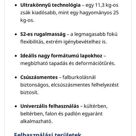
Ultrakönnyű technológia
– egy 11,3 kg-os
zsák kiadósabb, mint egy hagyományos 25
kg-os.
S2-es rugalmasság
– a legmagasabb fokú
flexibilitás, extrém igénybevételhez is.
Ideális nagy formátumú lapokhoz
–
megbízható tapadás és deformációtűrés.
Csúszásmentes
– falburkolásnál
biztonságos, elcsúszásmentes felhelyezést
biztosít.
Univerzális felhasználás
– kültérben,
beltérben, falon és padlón egyaránt
alkalmazható.
Felhasználási területek