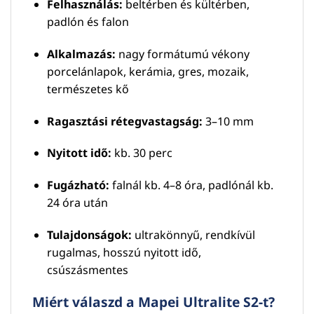
Felhasználás:
beltérben és kültérben,
padlón és falon
Alkalmazás:
nagy formátumú vékony
porcelánlapok, kerámia, gres, mozaik,
természetes kő
Ragasztási rétegvastagság:
3–10 mm
Nyitott idő:
kb. 30 perc
Fugázható:
falnál kb. 4–8 óra, padlónál kb.
24 óra után
Tulajdonságok:
ultrakönnyű, rendkívül
rugalmas, hosszú nyitott idő,
csúszásmentes
Miért válaszd a Mapei Ultralite S2-t?