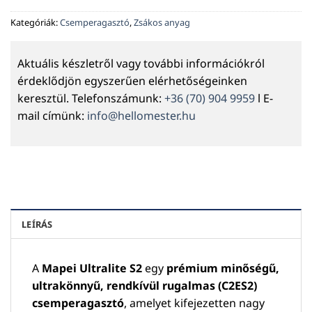
Kategóriák:
Csemperagasztó
,
Zsákos anyag
Aktuális készletről vagy további információkról
érdeklődjön egyszerűen elérhetőségeinken
keresztül. Telefonszámunk:
+36 (70) 904 9959
l E-
mail címünk:
info@hellomester.hu
LEÍRÁS
A
Mapei Ultralite S2
egy
prémium minőségű,
ultrakönnyű, rendkívül rugalmas (C2ES2)
csemperagasztó
, amelyet kifejezetten nagy