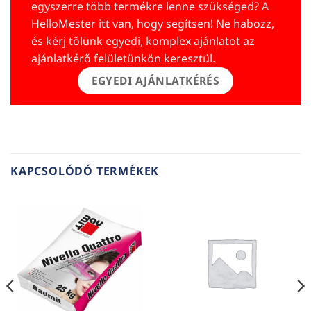
egyszerre több termékre lenne szükséged? A
HelloMester itt van, hogy segítsen! Ne habozz,
és kérj tőlünk egyedi, komplex ajánlatot az
ajánlatkérő felületünkön keresztül.
EGYEDI AJÁNLATKÉRÉS
KAPCSOLÓDÓ TERMÉKEK