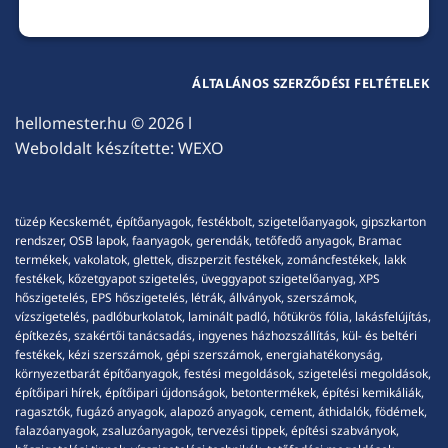
ÁLTALÁNOS SZERZŐDÉSI FELTÉTELEK
hellomester.hu
© 2026 l
Weboldalt készítette:
WEXO
tüzép Kecskemét, építőanyagok, festékbolt, szigetelőanyagok, gipszkarton
rendszer, OSB lapok, faanyagok, gerendák, tetőfedő anyagok, Bramac
termékek, vakolatok, glettek, diszperzit festékek, zománcfestékek, lakk
festékek, kőzetgyapot szigetelés, üveggyapot szigetelőanyag, XPS
hőszigetelés, EPS hőszigetelés, létrák, állványok, szerszámok,
vízszigetelés, padlóburkolatok, laminált padló, hőtükrös fólia, lakásfelújítás,
építkezés, szakértői tanácsadás, ingyenes házhozszállítás, kül- és beltéri
festékek, kézi szerszámok, gépi szerszámok, energiahatékonyság,
környezetbarát építőanyagok, festési megoldások, szigetelési megoldások,
építőipari hírek, építőipari újdonságok, betontermékek, építési kemikáliák,
ragasztók, fugázó anyagok, alapozó anyagok, cement, áthidalók, födémek,
falazóanyagok, zsaluzóanyagok, tervezési tippek, építési szabványok,