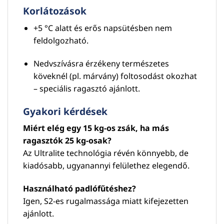
Korlátozások
+5 °C alatt és erős napsütésben nem
feldolgozható.
Nedvszívásra érzékeny természetes
köveknél (pl. márvány) foltosodást okozhat
– speciális ragasztó ajánlott.
Gyakori kérdések
Miért elég egy 15 kg-os zsák, ha más
ragasztók 25 kg-osak?
Az Ultralite technológia révén könnyebb, de
kiadósabb, ugyanannyi felülethez elegendő.
Használható padlófűtéshez?
Igen, S2-es rugalmassága miatt kifejezetten
ajánlott.