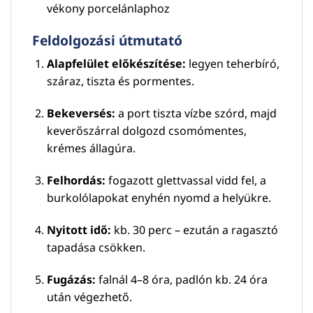
vékony porcelánlaphoz
Feldolgozási útmutató
Alapfelület előkészítése:
legyen teherbíró,
száraz, tiszta és pormentes.
Bekeversés:
a port tiszta vízbe szórd, majd
keverőszárral dolgozd csomómentes,
krémes állagúra.
Felhordás:
fogazott glettvassal vidd fel, a
burkolólapokat enyhén nyomd a helyükre.
Nyitott idő:
kb. 30 perc – ezután a ragasztó
tapadása csökken.
Fugázás:
falnál 4–8 óra, padlón kb. 24 óra
után végezhető.