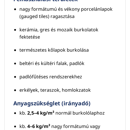
nagy formátumú és vékony porcelánlapok
(gauged tiles) ragasztása
kerámia, gres és mozaik burkolatok
fektetése
természetes kőlapok burkolása
beltéri és kültéri falak, padlók
padlófűtéses rendszerekhez
erkélyek, teraszok, homlokzatok
Anyagszükséglet (irányadó)
kb.
2,5–4 kg/m²
normál burkolólaphoz
kb.
4–6 kg/m²
nagy formátumú vagy