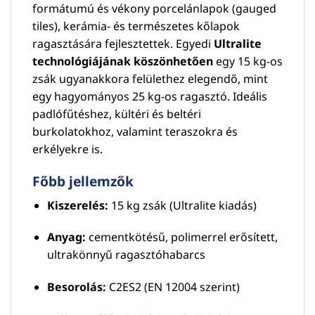
formátumú és vékony porcelánlapok (gauged
tiles), kerámia- és természetes kőlapok
ragasztására fejlesztettek. Egyedi
Ultralite
technológiájának köszönhetően
egy 15 kg-os
zsák ugyanakkora felülethez elegendő, mint
egy hagyományos 25 kg-os ragasztó. Ideális
padlófűtéshez, kültéri és beltéri
burkolatokhoz, valamint teraszokra és
erkélyekre is.
Főbb jellemzők
Kiszerelés:
15 kg zsák (Ultralite kiadás)
Anyag:
cementkötésű, polimerrel erősített,
ultrakönnyű ragasztóhabarcs
Besorolás:
C2ES2 (EN 12004 szerint)