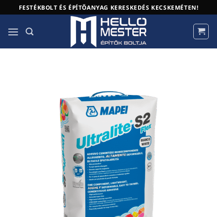
Skip
FESTÉKBOLT ÉS ÉPÍTŐANYAG KERESKEDÉS KECSKEMÉTEN!
to
content