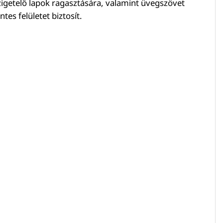
szigetelő lapok ragasztására, valamint üvegszövet
s felületet biztosít.