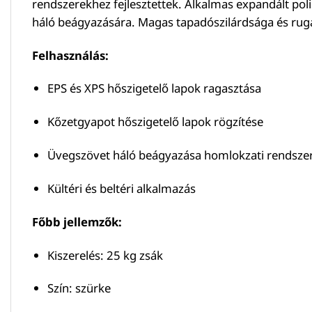
rendszerekhez fejlesztettek. Alkalmas expandált polis
háló beágyazására. Magas tapadószilárdsága és rugal
Felhasználás:
EPS és XPS hőszigetelő lapok ragasztása
Kőzetgyapot hőszigetelő lapok rögzítése
Üvegszövet háló beágyazása homlokzati rendsze
Kültéri és beltéri alkalmazás
Főbb jellemzők:
Kiszerelés: 25 kg zsák
Szín: szürke