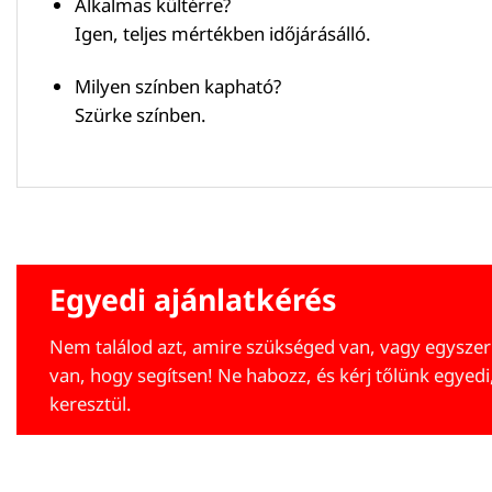
Alkalmas kültérre?
Igen, teljes mértékben időjárásálló.
Milyen színben kapható?
Szürke színben.
Egyedi ajánlatkérés
Nem találod azt, amire szükséged van, vagy egyszer
van, hogy segítsen! Ne habozz, és kérj tőlünk egyedi
keresztül.