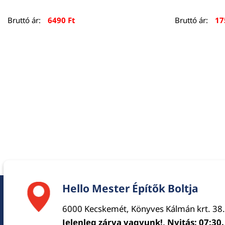
Bruttó ár:
6490
Ft
Bruttó ár:
1
Hello Mester Építők Boltja
6000 Kecskemét, Könyves Kálmán krt. 38.
Jelenleg zárva vagyunk!, Nyitás: 07:30.