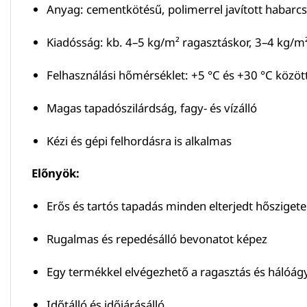
Anyag: cementkötésű, polimerrel javított habarcs
Kiadósság: kb. 4–5 kg/m² ragasztáskor, 3–4 kg/m
Felhasználási hőmérséklet: +5 °C és +30 °C közöt
Magas tapadószilárdság, fagy- és vízálló
Kézi és gépi felhordásra is alkalmas
Előnyök:
Erős és tartós tapadás minden elterjedt hőszigete
Rugalmas és repedésálló bevonatot képez
Egy termékkel elvégezhető a ragasztás és hálóág
Időtálló és időjárásálló