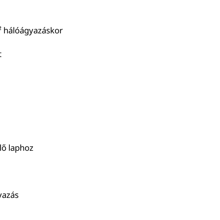
² hálóágyazáskor
t
lő laphoz
yazás