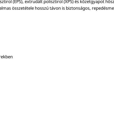
ztirol (EPS), extrudált polisztirol (XPS) és kőzetgyapot hő
mas összetétele hosszú távon is biztonságos, repedésmente
rekben