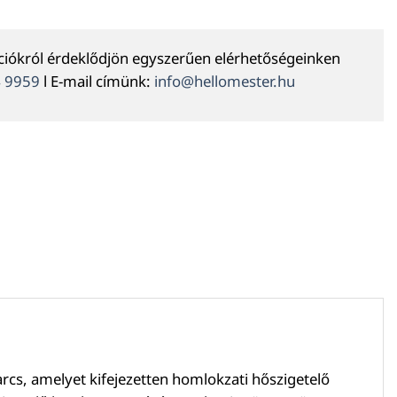
ációkról érdeklődjön egyszerűen elérhetőségeinken
4 9959
l E-mail címünk:
info@hellomester.hu
s, amelyet kifejezetten homlokzati hőszigetelő