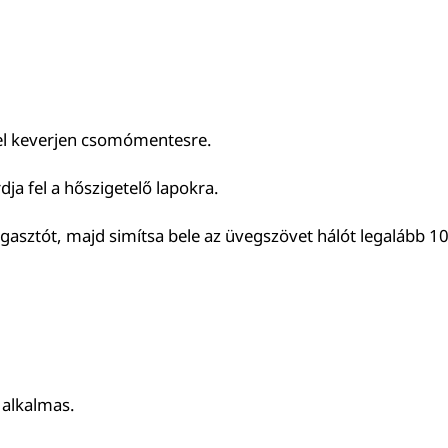
zel keverjen csomómentesre.
ja fel a hőszigetelő lapokra.
gasztót, majd simítsa bele az üvegszövet hálót legalább 10
 alkalmas.