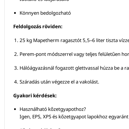
Könnyen bedolgozható
Feldolgozás röviden:
25 kg Mapetherm ragasztót 5,5–6 liter tiszta víz
Perem-pont módszerrel vagy teljes felületűen hord
Hálóágyazásnál fogazott glettvassal húzza be a ra
Száradás után végezze el a vakolást.
Gyakori kérdések:
Használható kőzetgyapothoz?
Igen, EPS, XPS és kőzetgyapot lapokhoz egyaránt