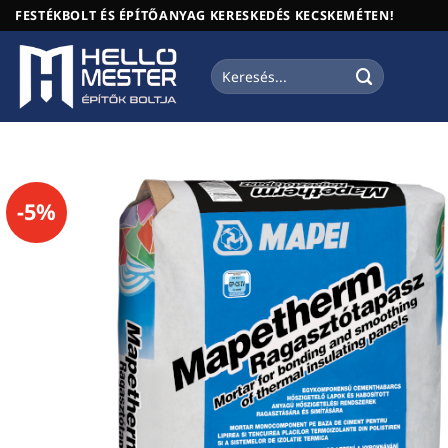
Skip
FESTÉKBOLT ÉS ÉPÍTŐANYAG KERESKEDÉS KECSKEMÉTEN!
to
content
Keresés
a
következőre:
-5%