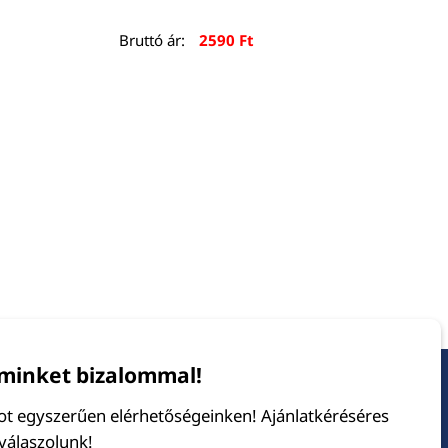
Bruttó ár:
2590
Ft
minket bizalommal!
tot egyszerűen elérhetőségeinken! Ajánlatkéréséres
 válaszolunk!