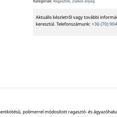
Kategóriák:
Ragasztók
,
Zsákos anyag
Aktuális készletről vagy további inform
keresztül. Telefonszámunk:
+36 (70) 90
kötésű, polimerrel módosított ragasztó- és ágyazóhabarc