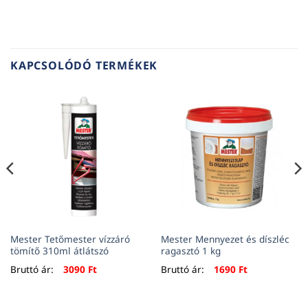
KAPCSOLÓDÓ TERMÉKEK
Mester Tetőmester vízzáró
Mester Mennyezet és díszléc
tömítő 310ml átlátszó
ragasztó 1 kg
rrent
Bruttó ár:
3090
Ft
Bruttó ár:
1690
Ft
ce
 Ft.