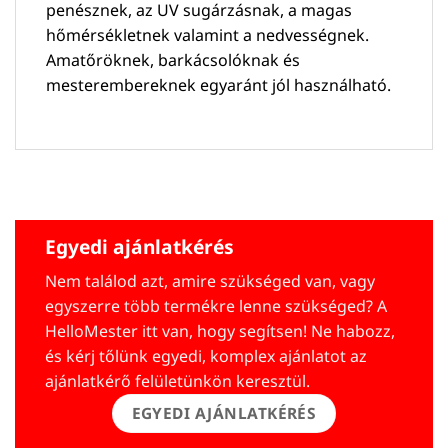
penésznek, az UV sugárzásnak, a magas
hőmérsékletnek valamint a nedvességnek.
Amatőröknek, barkácsolóknak és
mesterembereknek egyaránt jól használható.
Egyedi ajánlatkérés
Nem találod azt, amire szükséged van, vagy
egyszerre több termékre lenne szükséged? A
HelloMester itt van, hogy segítsen! Ne habozz,
és kérj tőlünk egyedi, komplex ajánlatot az
ajánlatkérő felületünkön keresztül.
EGYEDI AJÁNLATKÉRÉS