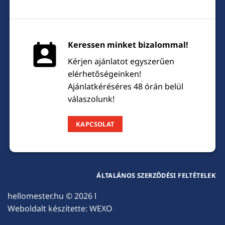
Keressen minket bizalommal!
Kérjen ajánlatot egyszerűen
elérhetőségeinken!
Ajánlatkéréséres 48 órán belül
válaszolunk!
KAPCSOLAT
ÁLTALÁNOS SZERZŐDÉSI FELTÉTELEK
hellomester.hu
© 2026 l
Weboldalt készítette:
WEXO