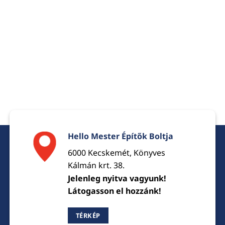
Hello Mester Építők Boltja
6000 Kecskemét, Könyves
Kálmán krt. 38.
Jelenleg nyitva vagyunk!
Látogasson el hozzánk!
TÉRKÉP