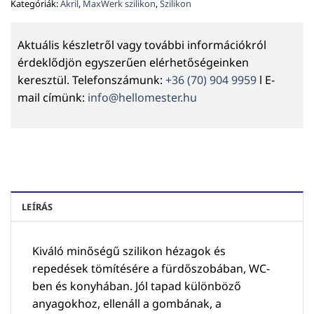
Kategóriák:
Akril
,
MaxWerk szilikon
,
Szilikon
Aktuális készletről vagy további információkról
érdeklődjön egyszerűen elérhetőségeinken
keresztül. Telefonszámunk:
+36 (70) 904 9959
l E-
mail címünk:
info@hellomester.hu
LEÍRÁS
Kiváló minőségű szilikon hézagok és
repedések tömítésére a fürdőszobában, WC-
ben és konyhában. Jól tapad különböző
anyagokhoz, ellenáll a gombának, a