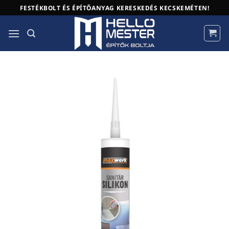
Skip
FESTÉKBOLT ÉS ÉPÍTŐANYAG KERESKEDÉS KECSKEMÉTEN!
to
content