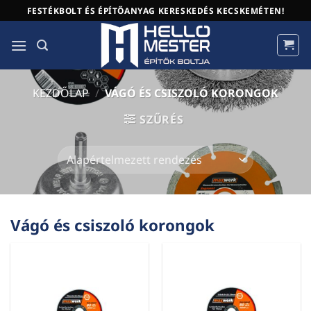
Skip
FESTÉKBOLT ÉS ÉPÍTŐANYAG KERESKEDÉS KECSKEMÉTEN!
to
content
KEZDŐLAP
/
VÁGÓ ÉS CSISZOLÓ KORONGOK
SZŰRÉS
Vágó és csiszoló korongok