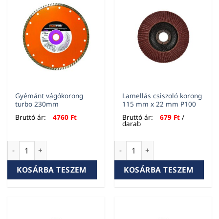
Gyémánt vágókorong
Lamellás csiszoló korong
turbo 230mm
115 mm x 22 mm P100
Bruttó ár:
4760
Ft
Bruttó ár:
679
Ft
/
darab
Gyémánt vágókorong turbo 230mm mennyiség
Lamellás csiszoló korong 11
KOSÁRBA TESZEM
KOSÁRBA TESZEM