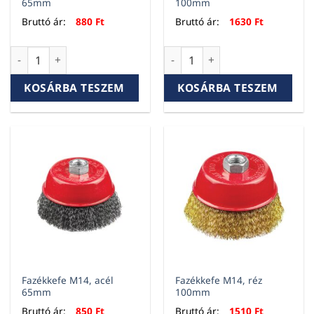
65mm
100mm
Bruttó ár:
880
Ft
Bruttó ár:
1630
Ft
Fazékkefe csapos, réz 65mm mennyiség
Fazékkefe M14, acél 100mm 
KOSÁRBA TESZEM
KOSÁRBA TESZEM
Fazékkefe M14, acél
Fazékkefe M14, réz
65mm
100mm
Bruttó ár:
850
Ft
Bruttó ár:
1510
Ft