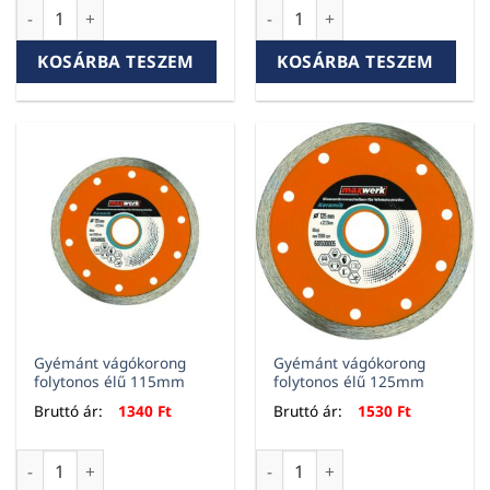
Fazékkefe M14, réz 65mm mennyiség
Fazékkefe M14, tincsezett a
KOSÁRBA TESZEM
KOSÁRBA TESZEM
Gyémánt vágókorong
Gyémánt vágókorong
folytonos élű 115mm
folytonos élű 125mm
Bruttó ár:
1340
Ft
Bruttó ár:
1530
Ft
Gyémánt vágókorong folytonos élű 115mm mennyiség
Gyémánt vágókorong folyton