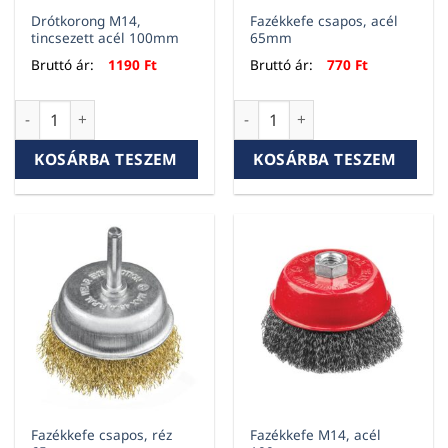
Drótkorong M14,
Fazékkefe csapos, acél
tincsezett acél 100mm
65mm
Bruttó ár:
1190
Ft
Bruttó ár:
770
Ft
Drótkorong M14, tincsezett acél 100mm mennyiség
Fazékkefe csapos, acél 65mm
KOSÁRBA TESZEM
KOSÁRBA TESZEM
Fazékkefe csapos, réz
Fazékkefe M14, acél