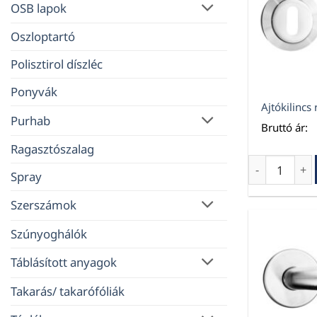
OSB lapok
Oszloptartó
Polisztirol díszléc
Ponyvák
Ajtókilincs 
Purhab
Bruttó ár:
Ragasztószalag
Ajtókilincs 
Spray
Szerszámok
Szúnyoghálók
Táblásított anyagok
Takarás/ takarófóliák