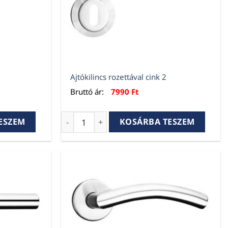
Ajtókilincs rozettával cink 2
Bruttó ár:
7990
Ft
 1 mennyiség
Ajtókilincs rozettával cink 2 mennyiség
ESZEM
KOSÁRBA TESZEM