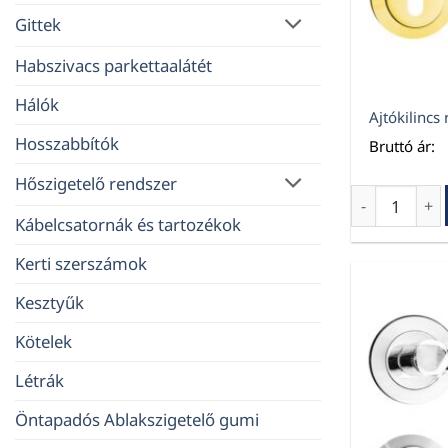
Gittek
Habszivacs parkettaalátét
Hálók
Ajtókilincs 
Hosszabbítók
Bruttó ár:
Hőszigetelő rendszer
Ajtókilincs 
Kábelcsatornák és tartozékok
Kerti szerszámok
Kesztyűk
Kötelek
Létrák
Öntapadós Ablakszigetelő gumi