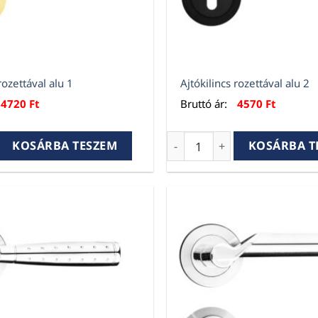
rozettával alu 1
Ajtókilincs rozettával alu 2
4720
Ft
Bruttó ár:
4570
Ft
rozettával alu 1 mennyiség
Ajtókilincs rozettával alu 
KOSÁRBA TESZEM
KOSÁRBA T