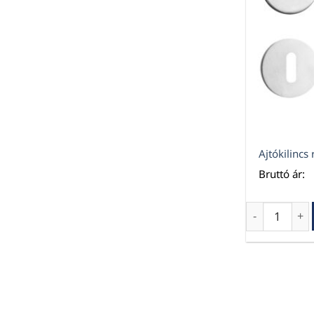
Ajtókilincs 
Bruttó ár:
Ajtókilincs 