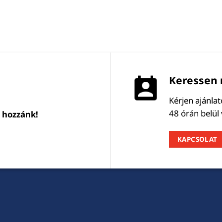
Keressen 
Kérjen ajánla
48 órán belül
l hozzánk!
KAPCSOLAT