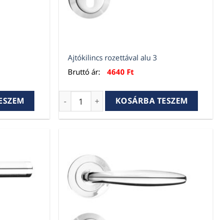
Ajtókilincs rozettával alu 3
Bruttó ár:
4640
Ft
2 mennyiség
Ajtókilincs rozettával alu 3 mennyiség
ESZEM
KOSÁRBA TESZEM