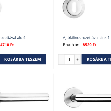
rozettával alu 4
Ajtókilincs rozettával cink 1
4710
Ft
Bruttó ár:
8520
Ft
rozettával alu 4 mennyiség
Ajtókilincs rozettával cink
KOSÁRBA TESZEM
KOSÁRBA T