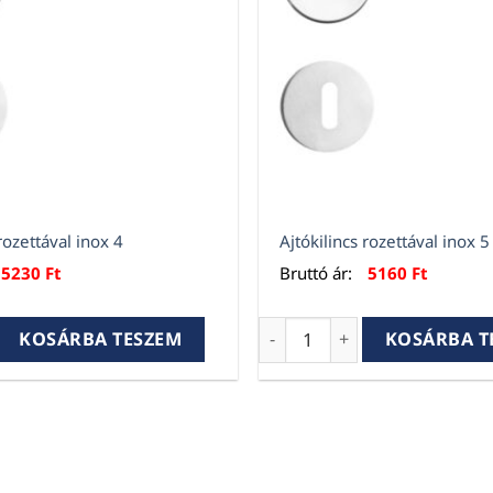
rozettával inox 4
Ajtókilincs rozettával inox 5
5230
Ft
Bruttó ár:
5160
Ft
rozettával inox 4 mennyiség
Ajtókilincs rozettával inox
KOSÁRBA TESZEM
KOSÁRBA T