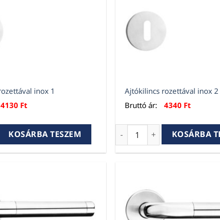
rozettával inox 1
Ajtókilincs rozettával inox 2
4130
Ft
Bruttó ár:
4340
Ft
rozettával inox 1 mennyiség
Ajtókilincs rozettával inox
KOSÁRBA TESZEM
KOSÁRBA T