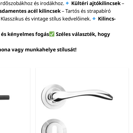
ürdőszobákhoz és irodákhoz.
Kültéri ajtókilincsek
–
sdamentes acél kilincsek
– Tartós és strapabíró
 Klasszikus és vintage stílus kedvelőinek.
Kilincs-
 és kényelmes fogás
Széles választék, hogy
tthona vagy munkahelye stílusát!