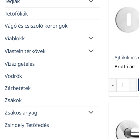
Téglák
Tetőfóliák
Vágó és csiszoló korongok
Viablokk
Viastein térkövek
Ajtókilincs 
Vízszigetelés
Bruttó ár:
Vödrök
Ajtókilincs 
Zárbetétek
Zsákok
Zsákos anyag
Zsindely Tetőfedés