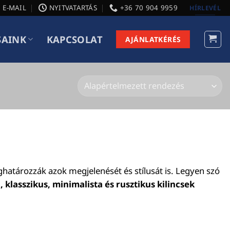
E-MAIL
NYITVATARTÁS
+36 70 904 9959
HÍRLEVÉL
SAINK
KAPCSOLAT
AJÁNLATKÉRÉS
atározzák azok megjelenését és stílusát is. Legyen szó
 klasszikus, minimalista és rusztikus kilincsek