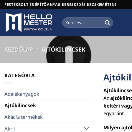
Skip
FESTÉKBOLT ÉS ÉPÍTŐANYAG KERESKEDÉS KECSKEMÉTEN!
to
content
Keresés
a
következőre:
KEZDŐLAP
/
AJTÓKILINCSEK
Ajtóki
KATEGÓRIA
Ajtókilincs
Adalékanyagok
Az
ajtókilin
Ajtókilincsek
beltéri vagy
egyaránt.
Akácfa termékek
Milyen ajtó
Akril