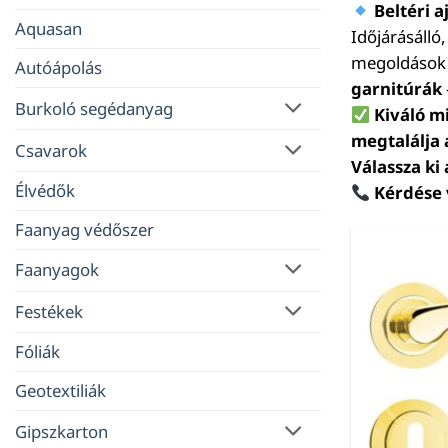
Beltéri a
Aquasan
Időjárásálló,
megoldások
Autóápolás
garnitúrák
Burkoló segédanyag
Kiváló m
megtalálja a
Csavarok
Válassza ki
Élvédők
Kérdése 
Faanyag védőszer
Faanyagok
Festékek
Fóliák
Geotextiliák
Gipszkarton