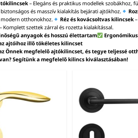
jtókilincsek
– Elegáns és praktikus modellek szobákhoz, f
 biztonságos és masszív kialakítás bejárati ajtókhoz.
Roz
 modern otthonokhoz.
Réz és kovácsoltvas kilincsek
–
– Komplett szettek zárral és rozetta kialakítással.
inőségű anyagok és hosszú élettartam
Ergonómikus
z ajtóihoz illő tökéletes kilincset
 az Önnek megfelelő ajtókilincset, és tegye teljessé o
van? Segítünk a megfelelő kilincs kiválasztásában!