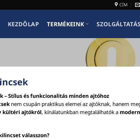
CÍM
KEZDŐLAP
TERMÉKEINK
SZOLGÁLTATÁ
lincsek
ek – Stílus és funkcionalitás minden ajtóhoz
csek
nem csupán praktikus elemei az ajtóknak, hanem megh
 kültéri ajtókról
, kínálatunkban megtalálhatók a
modern,
kilincset válasszon?