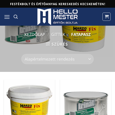
Skip
FESTÉKBOLT ÉS ÉPÍTŐANYAG KERESKEDÉS KECSKEMÉTEN!
to
content
KEZDŐLAP
/
GITTEK
/
FATAPASZ
SZŰRÉS