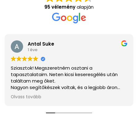
95 vélemény
alapján
Antal Suke
1 éve
Sziasztok! Megszeretném osztani a
tapasztalataim. Neten kicsi keseresgélés után
találtam meg őket.
Nagyon segítőkészek voltak, és a legjobb áron
tudtam megvenni mindent.
Olvass tovább
Ha elakarjátok kerülni a csalódást a legjobb
választás.