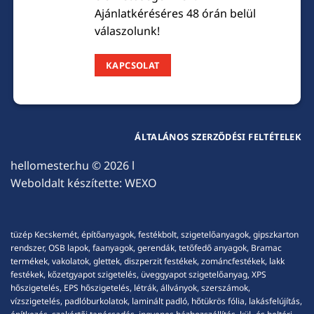
Ajánlatkéréséres 48 órán belül
válaszolunk!
KAPCSOLAT
ÁLTALÁNOS SZERZŐDÉSI FELTÉTELEK
hellomester.hu
© 2026 l
Weboldalt készítette:
WEXO
tüzép Kecskemét, építőanyagok, festékbolt, szigetelőanyagok, gipszkarton
rendszer, OSB lapok, faanyagok, gerendák, tetőfedő anyagok, Bramac
termékek, vakolatok, glettek, diszperzit festékek, zománcfestékek, lakk
festékek, kőzetgyapot szigetelés, üveggyapot szigetelőanyag, XPS
hőszigetelés, EPS hőszigetelés, létrák, állványok, szerszámok,
vízszigetelés, padlóburkolatok, laminált padló, hőtükrös fólia, lakásfelújítás,