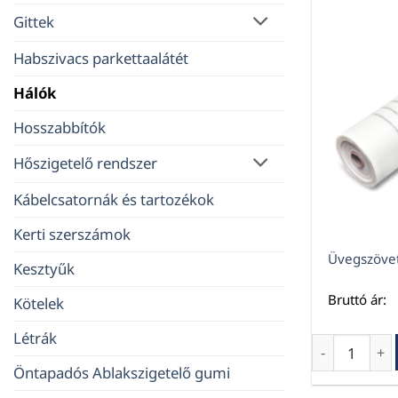
Gittek
Habszivacs parkettaalátét
Hálók
Hosszabbítók
Hőszigetelő rendszer
Kábelcsatornák és tartozékok
Kerti szerszámok
Üvegszövet
Kesztyűk
Bruttó ár:
Kötelek
Létrák
Üvegszöveth
Öntapadós Ablakszigetelő gumi