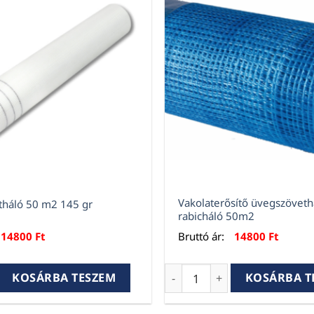
Vakolaterősítő üvegszöveth
háló 50 m2 145 gr
rabicháló 50m2
14800
Ft
Bruttó ár:
14800
Ft
áló 50 m2 145 gr mennyiség
Vakolaterősítő üvegszöveth
KOSÁRBA TESZEM
KOSÁRBA T