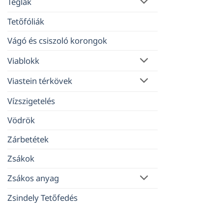
Téglák
Tetőfóliák
Vágó és csiszoló korongok
Viablokk
Viastein térkövek
Vízszigetelés
Vödrök
Zárbetétek
Zsákok
Zsákos anyag
Zsindely Tetőfedés