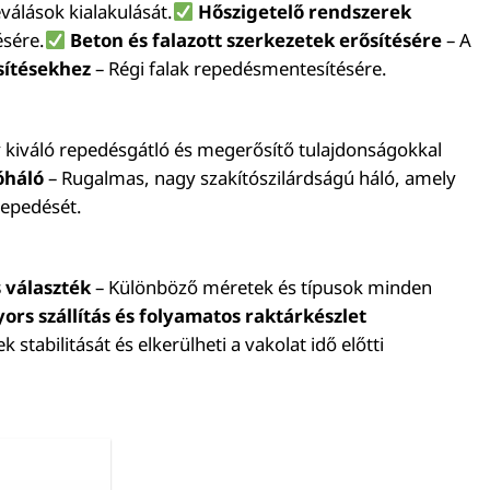
eválások kialakulását.
Hőszigetelő rendszerek
ésére.
Beton és falazott szerkezetek erősítésére
– A
sítésekhez
– Régi falak repedésmentesítésére.
 kiváló repedésgátló és megerősítő tulajdonságokkal
óháló
– Rugalmas, nagy szakítószilárdságú háló, amely
repedését.
s választék
– Különböző méretek és típusok minden
ors szállítás és folyamatos raktárkészlet
stabilitását és elkerülheti a vakolat idő előtti