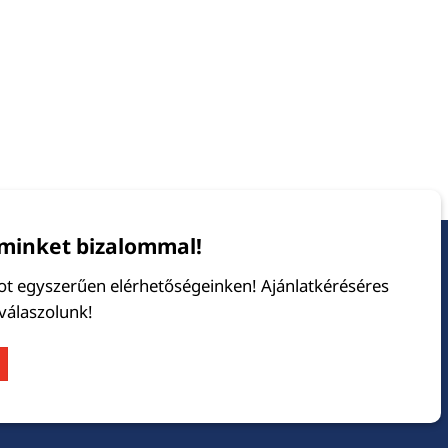
minket bizalommal!
tot egyszerűen elérhetőségeinken! Ajánlatkéréséres
 válaszolunk!