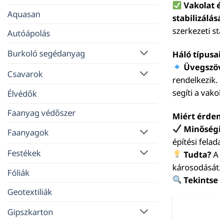
Vakolat 
Aquasan
stabilizálás
szerkezeti st
Autóápolás
Burkoló segédanyag
Háló típusa
Üvegszö
Csavarok
rendelkezik.
segíti a vak
Élvédők
Faanyag védőszer
Miért érdem
Minőség
Faanyagok
építési fela
Festékek
Tudta?
A 
károsodását
Fóliák
Tekintse
Geotextiliák
Gipszkarton