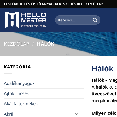
Skip
FESTÉKBOLT ÉS ÉPÍTŐANYAG KERESKEDÉS KECSKEMÉTEN!
to
content
Keresés
a
következőre:
KEZDŐLAP
/
HÁLÓK
Hálók
KATEGÓRIA
Hálók – Meg
Adalékanyagok
A
hálók
kulc
Ajtókilincsek
üvegszövet
megakadályo
Akácfa termékek
Milyen célo
Akril