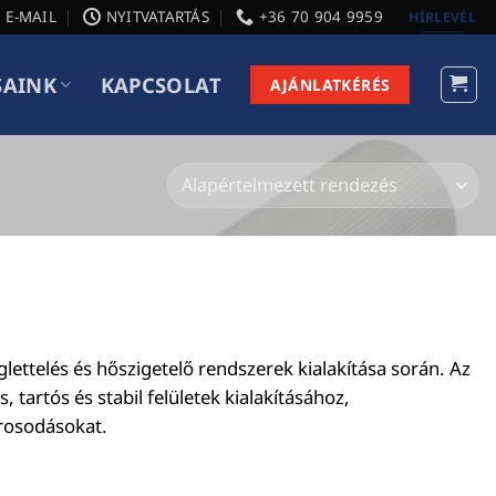
E-MAIL
NYITVATARTÁS
+36 70 904 9959
HÍRLEVÉL
SAINK
KAPCSOLAT
AJÁNLATKÉRÉS
lettelés és hőszigetelő rendszerek kialakítása során. Az
tartós és stabil felületek kialakításához,
rosodásokat.