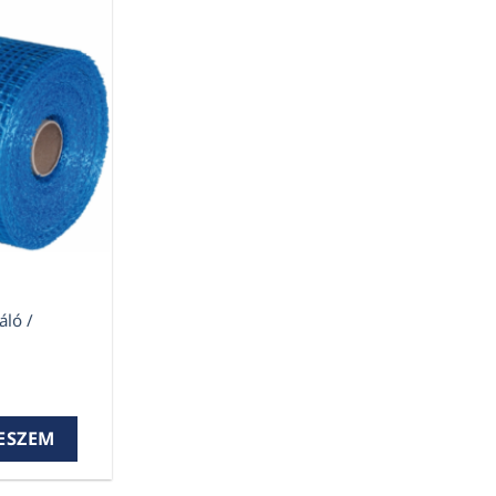
áló /
áló / rabicháló 50m2 mennyiség
ESZEM