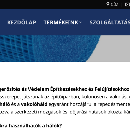
CÍM
KEZDŐLAP
TERMÉKEINK
SZOLGÁLTATÁ
erősítés és Védelem Építkezésekhez és Felújításokhoz
sszerepet játszanak az építőiparban, különösen a vakolás, g
háló
és a
vakolóháló
egyaránt hozzájárul a repedésmentes, 
zva a szerkezeti mozgások és időjárási hatások okozta ká
kra használhatók a hálók?