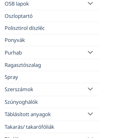
OSB lapok
Oszloptartó
Polisztirol díszléc
Ponyvák
Purhab
Ragasztószalag
Spray
Szerszámok
Szúnyoghálók
Táblásított anyagok
Takarás/ takarófóliák