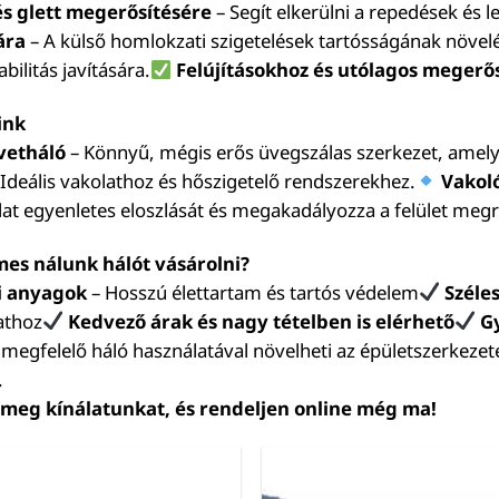
és glett megerősítésére
– Segít elkerülni a repedések és l
ára
– A külső homlokzati szigetelések tartósságának növel
abilitás javítására.
Felújításokhoz és utólagos megerő
ink
vetháló
– Könnyű, mégis erős üvegszálas szerkezet, amely
 Ideális vakolathoz és hőszigetelő rendszerekhez.
Vakol
olat egyenletes eloszlását és megakadályozza a felület meg
es nálunk hálót vásárolni?
i anyagok
– Hosszú élettartam és tartós védelem
Széle
dathoz
Kedvező árak és nagy tételben is elérhető
Gy
megfelelő háló használatával növelheti az épületszerkezetek 
.
 meg kínálatunkat, és rendeljen online még ma!