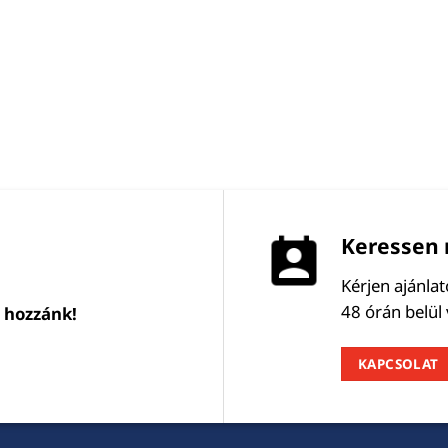
Keressen 
Kérjen ajánla
48 órán belül
l hozzánk!
KAPCSOLAT