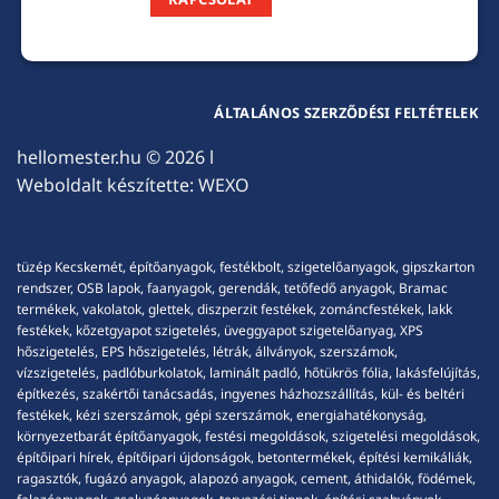
ÁLTALÁNOS SZERZŐDÉSI FELTÉTELEK
hellomester.hu
© 2026 l
Weboldalt készítette:
WEXO
tüzép Kecskemét, építőanyagok, festékbolt, szigetelőanyagok, gipszkarton
rendszer, OSB lapok, faanyagok, gerendák, tetőfedő anyagok, Bramac
termékek, vakolatok, glettek, diszperzit festékek, zománcfestékek, lakk
festékek, kőzetgyapot szigetelés, üveggyapot szigetelőanyag, XPS
hőszigetelés, EPS hőszigetelés, létrák, állványok, szerszámok,
vízszigetelés, padlóburkolatok, laminált padló, hőtükrös fólia, lakásfelújítás,
építkezés, szakértői tanácsadás, ingyenes házhozszállítás, kül- és beltéri
festékek, kézi szerszámok, gépi szerszámok, energiahatékonyság,
környezetbarát építőanyagok, festési megoldások, szigetelési megoldások,
építőipari hírek, építőipari újdonságok, betontermékek, építési kemikáliák,
ragasztók, fugázó anyagok, alapozó anyagok, cement, áthidalók, födémek,