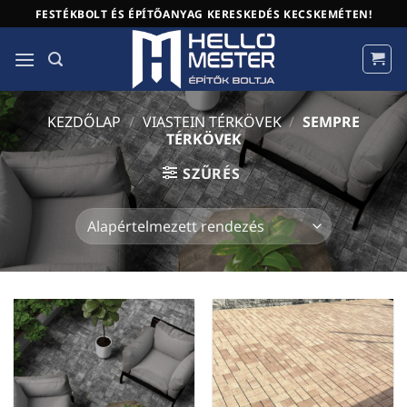
Skip
FESTÉKBOLT ÉS ÉPÍTŐANYAG KERESKEDÉS KECSKEMÉTEN!
to
content
KEZDŐLAP
/
VIASTEIN TÉRKÖVEK
/
SEMPRE
TÉRKÖVEK
SZŰRÉS