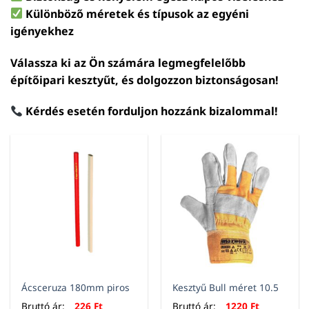
Különböző méretek és típusok az egyéni
igényekhez
Válassza ki az Ön számára legmegfelelőbb
építőipari kesztyűt, és dolgozzon biztonságosan!
Kérdés esetén forduljon hozzánk bizalommal!
Ácsceruza 180mm piros
Kesztyű Bull méret 10.5
Bruttó ár:
226
Ft
Bruttó ár:
1220
Ft