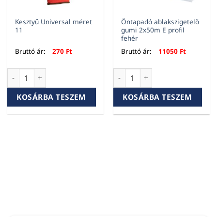
Kesztyű Universal méret
Öntapadó ablakszigetelő
11
gumi 2x50m E profil
fehér
Bruttó ár:
270
Ft
Bruttó ár:
11050
Ft
Kesztyű Universal méret 11 mennyiség
Öntapadó ablakszigetelő gumi
KOSÁRBA TESZEM
KOSÁRBA TESZEM