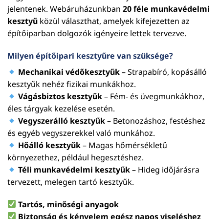
jelentenek. Webáruházunkban
20 féle munkavédelmi
kesztyű
közül választhat, amelyek kifejezetten az
építőiparban dolgozók igényeire lettek tervezve.
Milyen építőipari kesztyűre van szüksége?
Mechanikai védőkesztyűk
– Strapabíró, kopásálló
kesztyűk nehéz fizikai munkákhoz.
Vágásbiztos kesztyűk
– Fém- és üvegmunkákhoz,
éles tárgyak kezelése esetén.
Vegyszerálló kesztyűk
– Betonozáshoz, festéshez
és egyéb vegyszerekkel való munkához.
Hőálló kesztyűk
– Magas hőmérsékletű
környezethez, például hegesztéshez.
Téli munkavédelmi kesztyűk
– Hideg időjárásra
tervezett, melegen tartó kesztyűk.
Tartós, minőségi anyagok
Biztonság és kényelem egész napos viseléshez