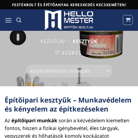
Skip
FESTÉKBOLT ÉS ÉPÍTŐANYAG KERESKEDÉS KECSKEMÉTEN!
to
content
KEZDŐLAP
/
KESZTYŰK
SZŰRÉS
Építőipari kesztyűk – Munkavédelem
és kényelem az építkezéseken
Az
építőipari munkák
során a kézvédelem kiemelten
fontos, hiszen a fizikai igénybevétel, éles tárgyak,
vegyszerek és hőhatások komoly kockázatot