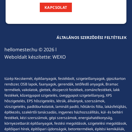
KAPCSOLAT
ÁLTALÁNOS SZERZŐDÉSI FELTÉTELEK
hellomester.hu
© 2026 l
Weboldalt készítette:
WEXO
tüzép Kecskemét, építőanyagok, festékbolt, szigetelőanyagok, gipszkarton
rendszer, OSB lapok, faanyagok, gerendák, tetőfedő anyagok, Bramac
termékek, vakolatok, glettek, diszperzit festékek, zománcfestékek, lakk
festékek, kőzetgyapot szigetelés, üveggyapot szigetelőanyag, XPS
hőszigetelés, EPS hőszigetelés, létrák, állványok, szerszámok,
vízszigetelés, padlóburkolatok, laminált padló, hőtükrös fólia, lakásfelújítás,
építkezés, szakértői tanácsadás, ingyenes házhozszállítás, kül- és beltéri
festékek, kézi szerszámok, gépi szerszámok, energiahatékonyság,
környezetbarát építőanyagok, festési megoldások, szigetelési megoldások,
építőipari hírek, építőipari újdonságok, betontermékek, építési kemikáliák,