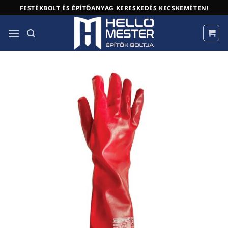
Skip
FESTÉKBOLT ÉS ÉPÍTŐANYAG KERESKEDÉS KECSKEMÉTEN!
to
content