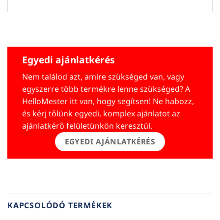
Egyedi ajánlatkérés
Nem találod azt, amire szükséged van, vagy
egyszerre több termékre lenne szükséged? A
HelloMester itt van, hogy segítsen! Ne habozz,
és kérj tőlünk egyedi, komplex ajánlatot az
ajánlatkérő felületünkön keresztül.
EGYEDI AJÁNLATKÉRÉS
KAPCSOLÓDÓ TERMÉKEK