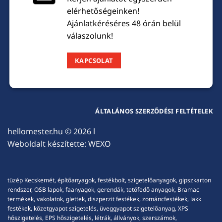
elérhetőségeinken!
Ajánlatkéréséres 48 órán belül
válaszolunk!
KAPCSOLAT
ÁLTALÁNOS SZERZŐDÉSI FELTÉTELEK
hellomester.hu
© 2026 l
Weboldalt készítette:
WEXO
tüzép Kecskemét, építőanyagok, festékbolt, szigetelőanyagok, gipszkarton
rendszer, OSB lapok, faanyagok, gerendák, tetőfedő anyagok, Bramac
termékek, vakolatok, glettek, diszperzit festékek, zománcfestékek, lakk
festékek, kőzetgyapot szigetelés, üveggyapot szigetelőanyag, XPS
hőszigetelés, EPS hőszigetelés, létrák, állványok, szerszámok,