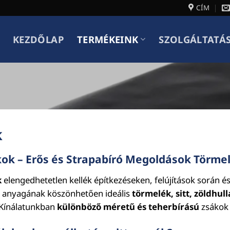
CÍM
KEZDŐLAP
TERMÉKEINK
SZOLGÁLTATÁ
k
kok – Erős és Strapabíró Megoldások Törmel
k
elengedhetetlen kellék építkezéseken, felújítások során é
ó anyagának köszönhetően ideális
törmelék, sitt, zöldhu
. Kínálatunkban
különböző méretű és teherbírású
zsákok 