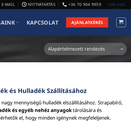
E-MAIL
NYITVATARTÁS
+36 70 904 9959
HÍRLEVÉL
SAINK
KAPCSOLAT
AJÁNLATKÉRÉS
ék és Hulladék Szállításához
s nagy mennyiségű hulladék elszállításához. Strapabíró,
lladék és egyéb nehéz anyagok
tárolására és
érhetők el, hogy minden igénynek megfeleljenek.