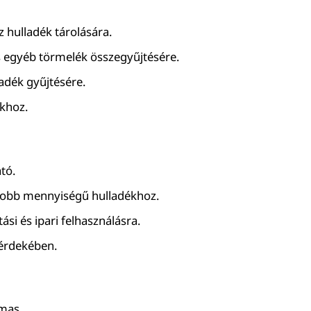
z hulladék tárolására.
 egyéb törmelék összegyűjtésére.
ladék gyűjtésére.
khoz.
ató.
yobb mennyiségű hulladékhoz.
ási és ipari felhasználásra.
 érdekében.
lmas