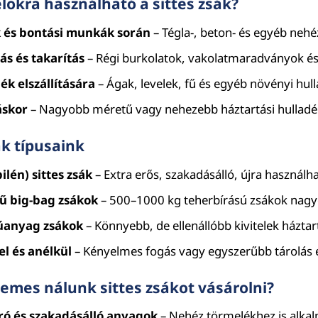
lokra használható a sittes zsák?
k és bontási munkák során
– Tégla-, beton- és egyéb nehé
ás és takarítás
– Régi burkolatok, vakolatmaradványok és
ék elszállítására
– Ágak, levelek, fű és egyéb növényi hul
áskor
– Nagyobb méretű vagy nehezebb háztartási hulladé
ák típusaink
ilén) sittes zsák
– Extra erős, szakadásálló, újra használh
 big-bag zsákok
– 500–1000 kg teherbírású zsákok nag
műanyag zsákok
– Könnyebb, de ellenállóbb kivitelek háztart
el és anélkül
– Kényelmes fogás vagy egyszerűbb tárolás
emes nálunk sittes zsákot vásárolni?
ró és szakadásálló anyagok
– Nehéz törmelékhez is alka