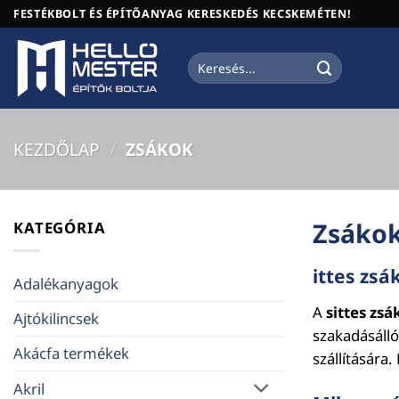
Skip
FESTÉKBOLT ÉS ÉPÍTŐANYAG KERESKEDÉS KECSKEMÉTEN!
to
content
Keresés
a
következőre:
KEZDŐLAP
/
ZSÁKOK
Zsáko
KATEGÓRIA
ittes zsá
Adalékanyagok
A
sittes zsá
Ajtókilincsek
szakadásáll
Akácfa termékek
szállítására
Akril