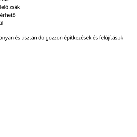
lelő zsák
lérhető
ül
onyan és tisztán dolgozzon építkezések és felújítások