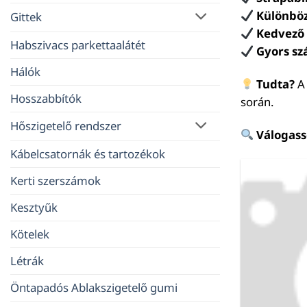
Különböz
Gittek
Kedvező
Habszivacs parkettaalátét
Gyors szá
Hálók
Tudta?
A 
Hosszabbítók
során.
Hőszigetelő rendszer
Válogass
Kábelcsatornák és tartozékok
Kerti szerszámok
Kesztyűk
Kötelek
Létrák
Öntapadós Ablakszigetelő gumi