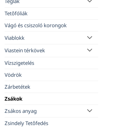
Téglák
Tetőfóliák
Vágó és csiszoló korongok
Viablokk
Viastein térkövek
Vízszigetelés
Vödrök
Zárbetétek
Zsákok
Zsákos anyag
Zsindely Tetőfedés