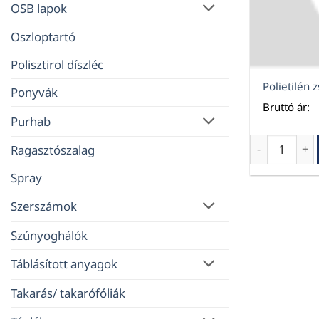
OSB lapok
Oszloptartó
Polisztirol díszléc
Polietilén
Ponyvák
Bruttó ár:
Purhab
Polietilén 
Ragasztószalag
Spray
Szerszámok
Szúnyoghálók
Táblásított anyagok
Takarás/ takarófóliák