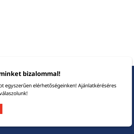
minket bizalommal!
tot egyszerűen elérhetőségeinken! Ajánlatkéréséres
 válaszolunk!