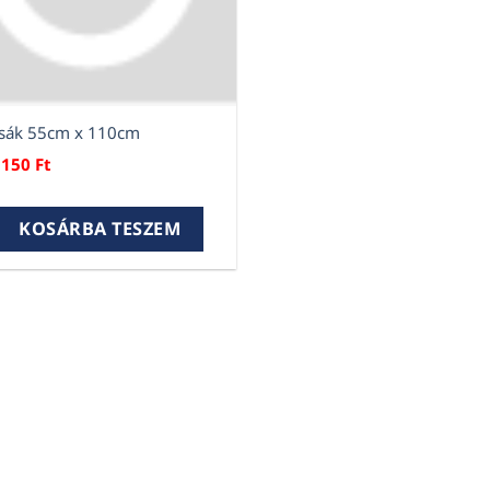
 zsák 55cm x 110cm
150
Ft
zsák 55cm x 110cm mennyiség
KOSÁRBA TESZEM