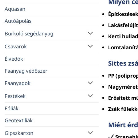
Milyen cé
Aquasan
Építkezése
Autóápolás
Lakásfelújít
Burkoló segédanyag
Kerti hullad
Csavarok
Lomtalanít
Élvédők
Sittes zs
Faanyag védőszer
PP (poliprop
Faanyagok
Nagyméretű
Festékek
Erősített 
Fóliák
Zsák fülekk
Geotextiliák
Miért érd
Gipszkarton
Strapabí