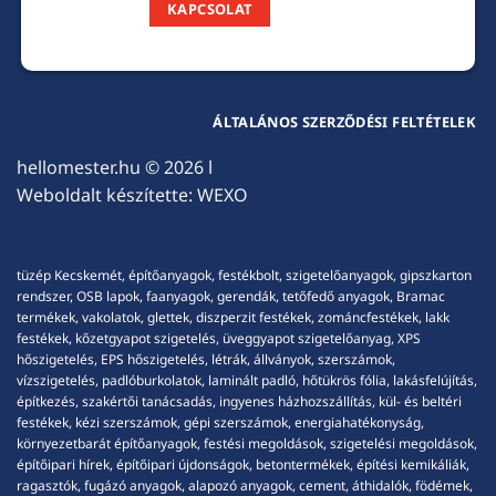
KAPCSOLAT
ÁLTALÁNOS SZERZŐDÉSI FELTÉTELEK
hellomester.hu
© 2026 l
Weboldalt készítette:
WEXO
tüzép Kecskemét, építőanyagok, festékbolt, szigetelőanyagok, gipszkarton
rendszer, OSB lapok, faanyagok, gerendák, tetőfedő anyagok, Bramac
termékek, vakolatok, glettek, diszperzit festékek, zománcfestékek, lakk
festékek, kőzetgyapot szigetelés, üveggyapot szigetelőanyag, XPS
hőszigetelés, EPS hőszigetelés, létrák, állványok, szerszámok,
vízszigetelés, padlóburkolatok, laminált padló, hőtükrös fólia, lakásfelújítás,
építkezés, szakértői tanácsadás, ingyenes házhozszállítás, kül- és beltéri
festékek, kézi szerszámok, gépi szerszámok, energiahatékonyság,
környezetbarát építőanyagok, festési megoldások, szigetelési megoldások,
építőipari hírek, építőipari újdonságok, betontermékek, építési kemikáliák,
ragasztók, fugázó anyagok, alapozó anyagok, cement, áthidalók, födémek,