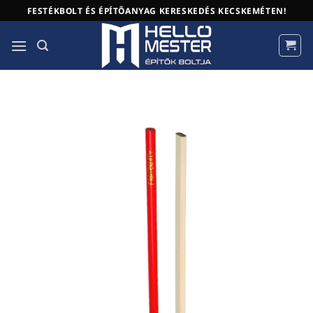
Skip
FESTÉKBOLT ÉS ÉPÍTŐANYAG KERESKEDÉS KECSKEMÉTEN!
to
content