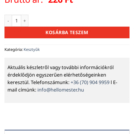
Ácsceruza 180mm piros mennyiség
KOSÁRBA TESZEM
Kategória:
Kesztyűk
Aktuális készletről vagy további információkról
érdeklődjön egyszerűen elérhetőségeinken
keresztül. Telefonszámunk:
+36 (70) 904 9959
l E-
mail címünk:
info@hellomester.hu