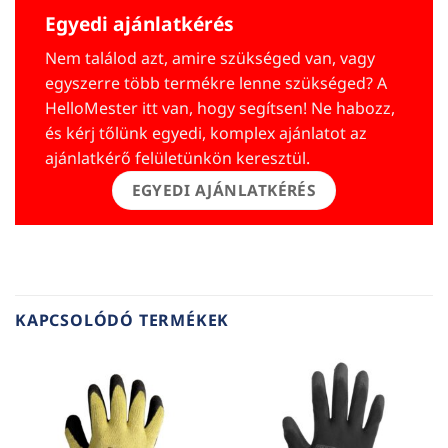
Egyedi ajánlatkérés
Nem találod azt, amire szükséged van, vagy
egyszerre több termékre lenne szükséged? A
HelloMester itt van, hogy segítsen! Ne habozz,
és kérj tőlünk egyedi, komplex ajánlatot az
ajánlatkérő felületünkön keresztül.
EGYEDI AJÁNLATKÉRÉS
KAPCSOLÓDÓ TERMÉKEK