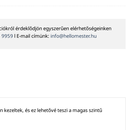
ációkról érdeklődjön egyszerűen elérhetőségeinken
4 9959
l E-mail címünk:
info@hellomester.hu
kezeltek, és ez lehetővé teszi a magas szintű