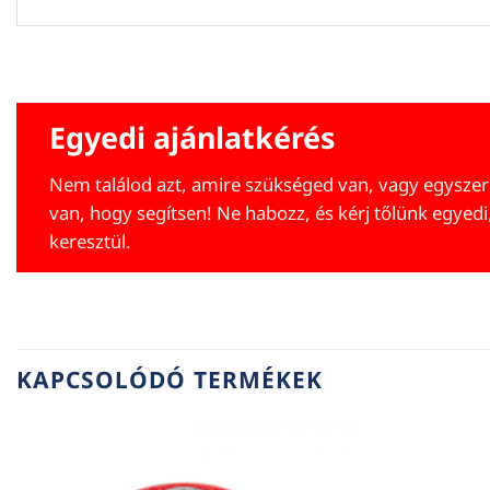
Egyedi ajánlatkérés
Nem találod azt, amire szükséged van, vagy egyszer
van, hogy segítsen! Ne habozz, és kérj tőlünk egyedi
keresztül.
KAPCSOLÓDÓ TERMÉKEK