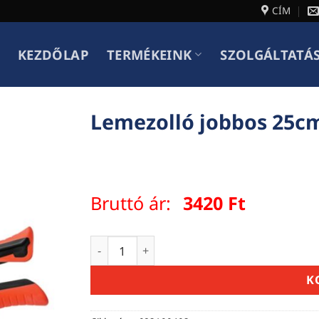
CÍM
KEZDŐLAP
TERMÉKEINK
SZOLGÁLTATÁ
Lemezolló jobbos 25c
Bruttó ár:
3420
Ft
Lemezolló jobbos 25cm mennyiség
K