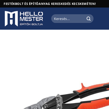
Skip
FESTÉKBOLT ÉS ÉPÍTŐANYAG KERESKEDÉS KECSKEMÉTEN!
to
content
Keresés
a
következőre: