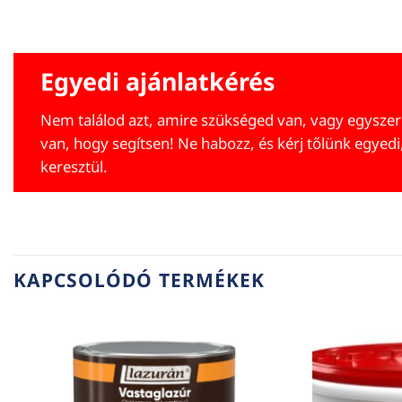
Egyedi ajánlatkérés
Nem találod azt, amire szükséged van, vagy egyszer
van, hogy segítsen! Ne habozz, és kérj tőlünk egyedi
keresztül.
KAPCSOLÓDÓ TERMÉKEK