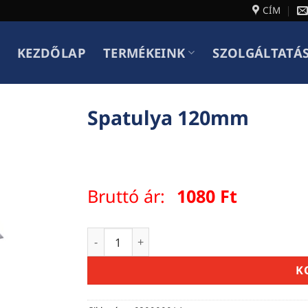
CÍM
KEZDŐLAP
TERMÉKEINK
SZOLGÁLTATÁ
Spatulya 120mm
Bruttó ár:
1080
Ft
Spatulya 120mm mennyiség
K