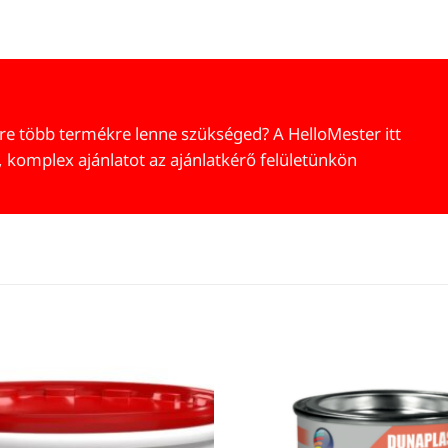
re több termékre lenne szükséged? A HelloMester itt
, komplex ajánlatot az ajánlatkérő felületünkön