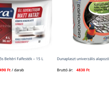
ős Beltéri Falfesték – 15 L
Dunaplaszt univerzális alapozó
490
Ft
/ darab
Bruttó ár:
4830
Ft