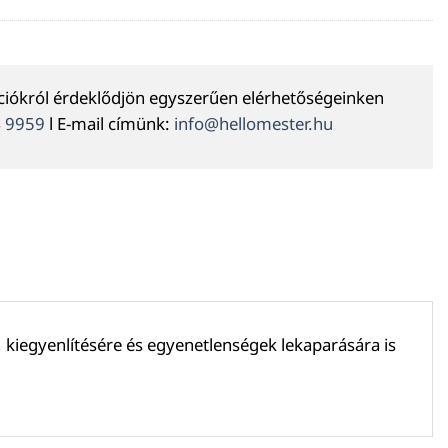
ációkról érdeklődjön egyszerűen elérhetőségeinken
4 9959
l E-mail címünk:
info@hellomester.hu
 kiegyenlítésére és egyenetlenségek lekaparására is