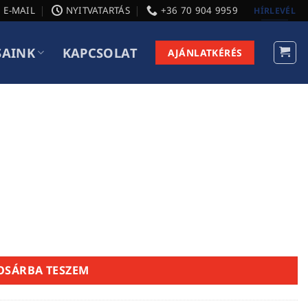
E-MAIL
NYITVATARTÁS
+36 70 904 9959
HÍRLEVÉL
SAINK
KAPCSOLAT
AJÁNLATKÉRÉS
OSÁRBA TESZEM