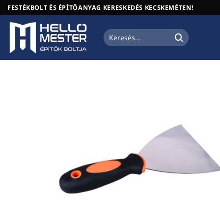
Skip
FESTÉKBOLT ÉS ÉPÍTŐANYAG KERESKEDÉS KECSKEMÉTEN!
to
content
Keresés
a
következőre: