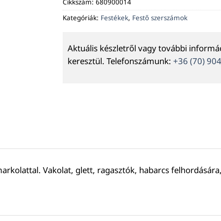
Cikkszám:
680900014
Kategóriák:
Festékek
,
Festő szerszámok
Aktuális készletről vagy további inform
keresztül. Telefonszámunk:
+36 (70) 90
olattal. Vakolat, glett, ragasztók, habarcs felhordására,