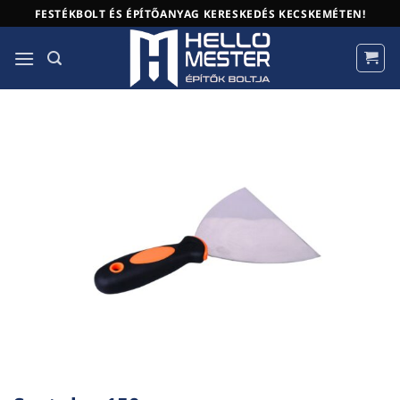
Skip
FESTÉKBOLT ÉS ÉPÍTŐANYAG KERESKEDÉS KECSKEMÉTEN!
to
content