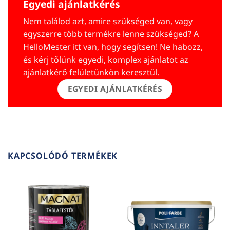
Egyedi ajánlatkérés
Nem találod azt, amire szükséged van, vagy
egyszerre több termékre lenne szükséged? A
HelloMester itt van, hogy segítsen! Ne habozz,
és kérj tőlünk egyedi, komplex ajánlatot az
ajánlatkérő felületünkön keresztül.
EGYEDI AJÁNLATKÉRÉS
KAPCSOLÓDÓ TERMÉKEK