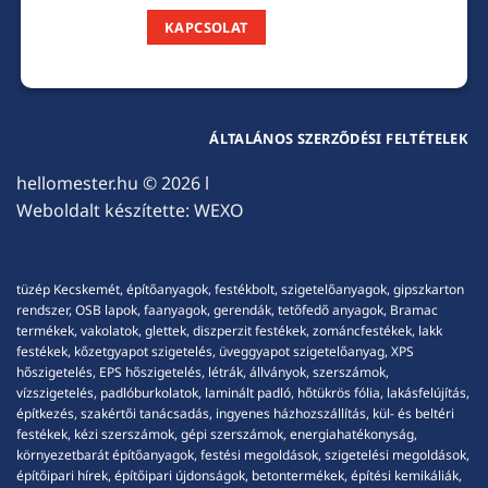
KAPCSOLAT
ÁLTALÁNOS SZERZŐDÉSI FELTÉTELEK
hellomester.hu
© 2026 l
Weboldalt készítette:
WEXO
tüzép Kecskemét, építőanyagok, festékbolt, szigetelőanyagok, gipszkarton
rendszer, OSB lapok, faanyagok, gerendák, tetőfedő anyagok, Bramac
termékek, vakolatok, glettek, diszperzit festékek, zománcfestékek, lakk
festékek, kőzetgyapot szigetelés, üveggyapot szigetelőanyag, XPS
hőszigetelés, EPS hőszigetelés, létrák, állványok, szerszámok,
vízszigetelés, padlóburkolatok, laminált padló, hőtükrös fólia, lakásfelújítás,
építkezés, szakértői tanácsadás, ingyenes házhozszállítás, kül- és beltéri
festékek, kézi szerszámok, gépi szerszámok, energiahatékonyság,
környezetbarát építőanyagok, festési megoldások, szigetelési megoldások,
építőipari hírek, építőipari újdonságok, betontermékek, építési kemikáliák,