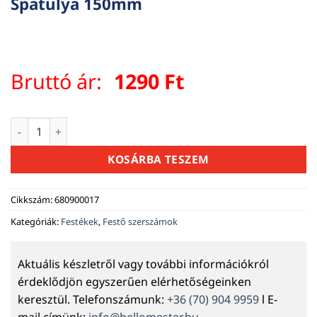
Spatulya 150mm
Bruttó ár:
1290
Ft
Spatulya 150mm mennyiség
KOSÁRBA TESZEM
Cikkszám:
680900017
Kategóriák:
Festékek
,
Festő szerszámok
Aktuális készletről vagy további információkról
érdeklődjön egyszerűen elérhetőségeinken
keresztül. Telefonszámunk:
+36 (70) 904 9959
l E-
mail címünk:
info@hellomester.hu