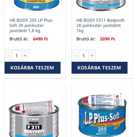
HB BODY 205 LP Plus-
HB BODY F211 Bodysoft
Soft 2K poliészter
2K poliészter javítókitt
javítókitt 1,8 kg
1kg
Bruttó ár:
6490
Ft
Bruttó ár:
2090
Ft
HB BODY 205 LP Plus-Soft 2K poliészter javítókitt 1,8 kg men
HB BODY F211 Bodysoft 2K pol
KOSÁRBA TESZEM
KOSÁRBA TESZEM