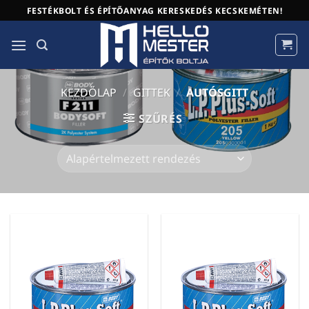
Skip
FESTÉKBOLT ÉS ÉPÍTŐANYAG KERESKEDÉS KECSKEMÉTEN!
to
content
KEZDŐLAP
/
GITTEK
/
AUTÓSGITT
SZŰRÉS