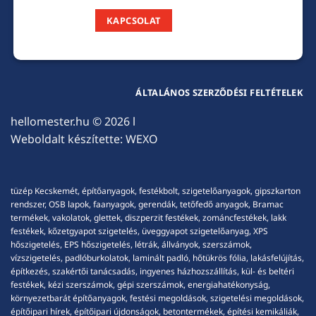
KAPCSOLAT
ÁLTALÁNOS SZERZŐDÉSI FELTÉTELEK
hellomester.hu
© 2026 l
Weboldalt készítette:
WEXO
tüzép Kecskemét, építőanyagok, festékbolt, szigetelőanyagok, gipszkarton
rendszer, OSB lapok, faanyagok, gerendák, tetőfedő anyagok, Bramac
termékek, vakolatok, glettek, diszperzit festékek, zománcfestékek, lakk
festékek, kőzetgyapot szigetelés, üveggyapot szigetelőanyag, XPS
hőszigetelés, EPS hőszigetelés, létrák, állványok, szerszámok,
vízszigetelés, padlóburkolatok, laminált padló, hőtükrös fólia, lakásfelújítás,
építkezés, szakértői tanácsadás, ingyenes házhozszállítás, kül- és beltéri
festékek, kézi szerszámok, gépi szerszámok, energiahatékonyság,
környezetbarát építőanyagok, festési megoldások, szigetelési megoldások,
építőipari hírek, építőipari újdonságok, betontermékek, építési kemikáliák,