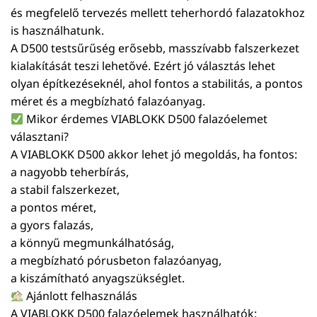
és megfelelő tervezés mellett teherhordó falazatokhoz
is használhatunk.
A D500 testsűrűség erősebb, masszívabb falszerkezet
kialakítását teszi lehetővé. Ezért jó választás lehet
olyan építkezéseknél, ahol fontos a stabilitás, a pontos
méret és a megbízható falazóanyag.
Mikor érdemes VIABLOKK D500 falazóelemet
választani?
A VIABLOKK D500 akkor lehet jó megoldás, ha fontos:
a nagyobb teherbírás,
a stabil falszerkezet,
a pontos méret,
a gyors falazás,
a könnyű megmunkálhatóság,
a megbízható pórusbeton falazóanyag,
a kiszámítható anyagszükséglet.
Ajánlott felhasználás
A VIABLOKK D500 falazóelemek használhatók: