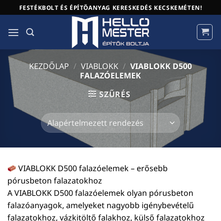
Skip
FESTÉKBOLT ÉS ÉPÍTŐANYAG KERESKEDÉS KECSKEMÉTEN!
to
content
KEZDŐLAP
/
VIABLOKK
/
VIABLOKK D500
FALAZÓELEMEK
SZŰRÉS
VIABLOKK D500 falazóelemek – erősebb
pórusbeton falazatokhoz
A VIABLOKK D500 falazóelemek olyan pórusbeton
falazóanyagok, amelyeket nagyobb igénybevételű
falazatokhoz, vázkitöltő falakhoz, külső falazatokhoz