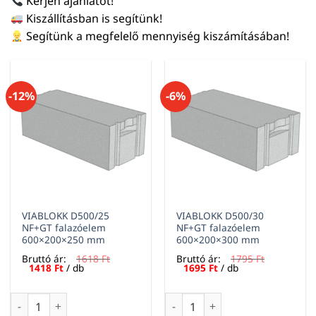
Kérjen ajánlatot!
Kiszállításban is segítünk!
Segítünk a megfelelő mennyiség kiszámításában!
-12%
-6%
VIABLOKK D500/25
VIABLOKK D500/30
NF+GT falazóelem
NF+GT falazóelem
600×200×250 mm
600×200×300 mm
Bruttó ár:
1618
Ft
Bruttó ár:
1795
Ft
Original
Current
Original
Current
1418
Ft
/ db
1695
Ft
/ db
price
price
price
price
was:
is:
was:
is:
1618 Ft.
1418 Ft.
1795 Ft.
1695 Ft.
VIABLOKK D500/25 NF+GT falazóelem 600×200×250 mm menn
VIABLOKK D500/30 NF+GT fal