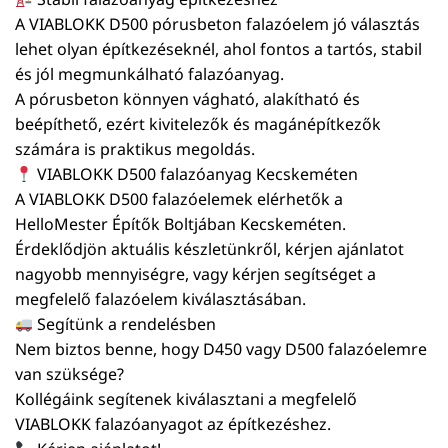
A VIABLOKK D500 pórusbeton falazóelem jó választás
lehet olyan építkezéseknél, ahol fontos a tartós, stabil
és jól megmunkálható falazóanyag.
A pórusbeton könnyen vágható, alakítható és
beépíthető, ezért kivitelezők és magánépítkezők
számára is praktikus megoldás.
VIABLOKK D500 falazóanyag Kecskeméten
A VIABLOKK D500 falazóelemek elérhetők a
HelloMester Építők Boltjában Kecskeméten.
Érdeklődjön aktuális készletünkről, kérjen ajánlatot
nagyobb mennyiségre, vagy kérjen segítséget a
megfelelő falazóelem kiválasztásában.
Segítünk a rendelésben
Nem biztos benne, hogy D450 vagy D500 falazóelemre
van szüksége?
Kollégáink segítenek kiválasztani a megfelelő
VIABLOKK falazóanyagot az építkezéshez.