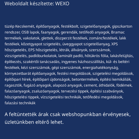
Weboldalt készítette:
WEXO
tüzép Kecskemét, építőanyagok, festékbolt, szigetelőanyagok, gipszkarton
rendszer, OSB lapok, faanyagok, gerendák, tetőfedő anyagok, Bramac
termékek, vakolatok, glettek, diszperzit festékek, zománcfestékek, lakk
festékek, kőzetgyapot szigetelés, üveggyapot szigetelőanyag, XPS
hőszigetelés, EPS hőszigetelés, létrák, állványok, szerszámok,
vízszigetelés, padlóburkolatok, laminált padló, hőtükrös fólia, lakásfelújítás,
építkezés, szakértői tanácsadás, ingyenes házhozszállítás, kül- és beltéri
festékek, kézi szerszámok, gépi szerszámok, energiahatékonyság,
környezetbarát építőanyagok, festési megoldások, szigetelési megoldások,
építőipari hírek, építőipari újdonságok, betontermékek, építési kemikáliák,
ragasztók, fugázó anyagok, alapozó anyagok, cement, áthidalók, födémek,
falazóanyagok, zsaluzóanyagok, tervezési tippek, építési szabványok,
hőszigetelési tippek, vízszigetelési technikák, tetőfedési megoldások,
falazási technikák
A feltüntették árak csak webshopunkban érvényesek,
üzletünkben eltérő lehet.