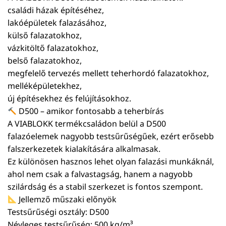
családi házak építéséhez,
lakóépületek falazásához,
külső falazatokhoz,
vázkitöltő falazatokhoz,
belső falazatokhoz,
megfelelő tervezés mellett teherhordó falazatokhoz,
melléképületekhez,
új építésekhez és felújításokhoz.
D500 – amikor fontosabb a teherbírás
A VIABLOKK termékcsaládon belül a D500
falazóelemek nagyobb testsűrűségűek, ezért erősebb
falszerkezetek kialakítására alkalmasak.
Ez különösen hasznos lehet olyan falazási munkáknál,
ahol nem csak a falvastagság, hanem a nagyobb
szilárdság és a stabil szerkezet is fontos szempont.
Jellemző műszaki előnyök
Testsűrűségi osztály: D500
Névleges testsűrűség: 500 kg/m³