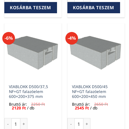
KOSÁRBA TESZEM
KOSÁRBA TESZEM
-6%
-4%
VIABLOKK D500/37,5
VIABLOKK D500/45
NF+GT falazóelem
NF+GT falazóelem
600×200×375 mm
600×200×450 mm
Bruttó ár:
2250
Ft
Bruttó ár:
2650
Ft
Original
Current
Original
Current
2120
Ft
/ db
2545
Ft
/ db
price
price
price
price
was:
is:
was:
is:
2250 Ft.
2120 Ft.
2650 Ft.
2545 Ft.
VIABLOKK D500/37,5 NF+GT falazóelem 600×200×375 mm me
VIABLOKK D500/45 NF+GT fal