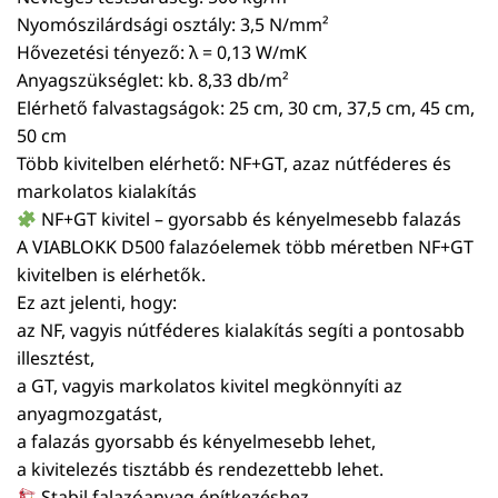
Nyomószilárdsági osztály: 3,5 N/mm²
Hővezetési tényező: λ = 0,13 W/mK
Anyagszükséglet: kb. 8,33 db/m²
Elérhető falvastagságok: 25 cm, 30 cm, 37,5 cm, 45 cm,
50 cm
Több kivitelben elérhető: NF+GT, azaz nútféderes és
markolatos kialakítás
NF+GT kivitel – gyorsabb és kényelmesebb falazás
A VIABLOKK D500 falazóelemek több méretben NF+GT
kivitelben is elérhetők.
Ez azt jelenti, hogy:
az NF, vagyis nútféderes kialakítás segíti a pontosabb
illesztést,
a GT, vagyis markolatos kivitel megkönnyíti az
anyagmozgatást,
a falazás gyorsabb és kényelmesebb lehet,
a kivitelezés tisztább és rendezettebb lehet.
Stabil falazóanyag építkezéshez