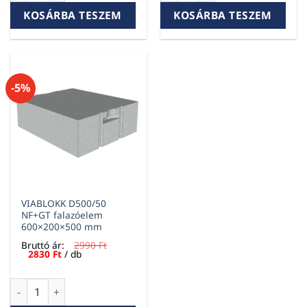
KOSÁRBA TESZEM
KOSÁRBA TESZEM
-5%
VIABLOKK D500/50
NF+GT falazóelem
600×200×500 mm
Bruttó ár:
2990
Ft
Original
Current
2830
Ft
/ db
price
price
was:
is:
2990 Ft.
2830 Ft.
VIABLOKK D500/50 NF+GT falazóelem 600×200×500 mm menn