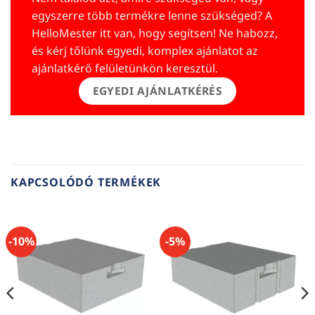
egyszerre több termékre lenne szükséged? A
HelloMester itt van, hogy segítsen! Ne habozz,
és kérj tőlünk egyedi, komplex ajánlatot az
ajánlatkérő felületünkön keresztül.
EGYEDI AJÁNLATKÉRÉS
KAPCSOLÓDÓ TERMÉKEK
-10%
-5%