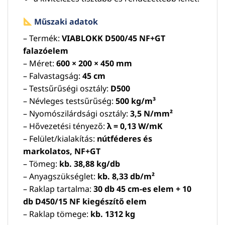
Műszaki adatok
– Termék:
VIABLOKK D500/45 NF+GT
falazóelem
– Méret:
600 × 200 × 450 mm
– Falvastagság:
45 cm
– Testsűrűségi osztály:
D500
– Névleges testsűrűség:
500 kg/m³
– Nyomószilárdsági osztály:
3,5 N/mm²
– Hővezetési tényező:
λ = 0,13 W/mK
– Felület/kialakítás:
nútféderes és
markolatos, NF+GT
– Tömeg:
kb. 38,88 kg/db
– Anyagszükséglet:
kb. 8,33 db/m²
– Raklap tartalma:
30 db 45 cm-es elem + 10
db D450/15 NF kiegészítő elem
– Raklap tömege:
kb. 1312 kg