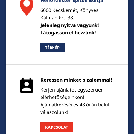
Hello Mester Építők Boltja
6000 Kecskemét, Könyves
Kálmán krt. 38.
Jelenleg nyitva vagyunk!
Látogasson el hozzánk!
TÉRKÉP
Keressen minket bizalommal!
Kérjen ajánlatot egyszerűen
elérhetőségeinken!
Ajánlatkéréséres 48 órán belül
válaszolunk!
KAPCSOLAT