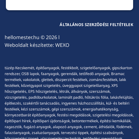
ÁLTALÁNOS SZERZŐDÉSI FELTÉTELEK
hellomester.hu
© 2026 l
Weboldalt készítette:
WEXO
tüzép Kecskemét, építőanyagok, festékbolt, szigetelőanyagok, gipszkarton
rendszer, OSB lapok, faanyagok, gerendák, tetőfedő anyagok, Bramac
termékek, vakolatok, glettek, diszperzit festékek, zománcfestékek, lakk
festékek, kőzetgyapot szigetelés, üveggyapot szigetelőanyag, XPS
hőszigetelés, EPS hőszigetelés, létrák, állványok, szerszámok,
vízszigetelés, padlóburkolatok, laminált padló, hőtükrös fólia, lakásfelújítás,
építkezés, szakértői tanácsadás, ingyenes házhozszállítás, kül- és beltéri
festékek, kézi szerszámok, gépi szerszámok, energiahatékonyság,
környezetbarát építőanyagok, festési megoldások, szigetelési megoldások,
építőipari hírek, építőipari újdonságok, betontermékek, építési kemikáliák,
ragasztók, fugázó anyagok, alapozó anyagok, cement, áthidalók, födémek,
falazóanyagok, zsaluzóanyagok, tervezési tippek, építési szabványok,
hőszigetelési tippek, vízszigetelési technikák, tetőfedési megoldások,