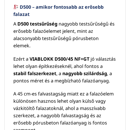
D500 – amikor fontosabb az erősebb
falazat
A
D500 testsűrűség
nagyobb testsűrűségű és
erősebb falazóelemet jelent, mint az
alacsonyabb testsűrűségű pórusbeton
elemek.
Ezért a
VIABLOKK D500/45 NF+GT
jó választás
lehet olyan építkezéseknél, ahol fontos a
stabil falszerkezet
, a
nagyobb szilárdság
, a
pontos méret és a megbízható falazóanyag.
A 45 cm-es falvastagság miatt ez a falazóelem
különösen hasznos lehet olyan külső vagy
vázkitöltő falazatoknál, ahol a masszívabb
szerkezet, a nagyobb falvastagság és az
erősebb pórusbeton falazóanyag is fontos