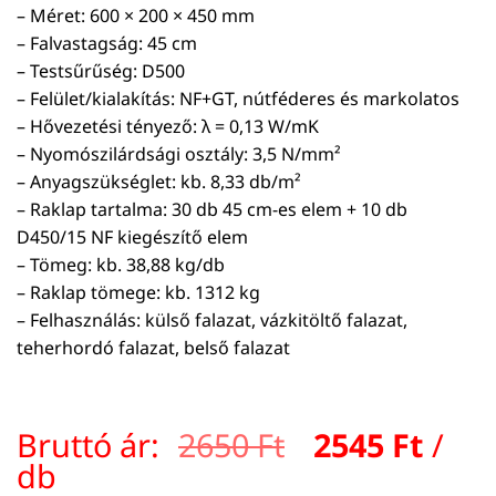
– Méret: 600 × 200 × 450 mm
– Falvastagság: 45 cm
– Testsűrűség: D500
– Felület/kialakítás: NF+GT, nútféderes és markolatos
– Hővezetési tényező: λ = 0,13 W/mK
– Nyomószilárdsági osztály: 3,5 N/mm²
– Anyagszükséglet: kb. 8,33 db/m²
– Raklap tartalma: 30 db 45 cm-es elem + 10 db
D450/15 NF kiegészítő elem
– Tömeg: kb. 38,88 kg/db
– Raklap tömege: kb. 1312 kg
– Felhasználás: külső falazat, vázkitöltő falazat,
teherhordó falazat, belső falazat
Original
Curr
Bruttó ár:
2650
Ft
2545
Ft
/
price
pric
db