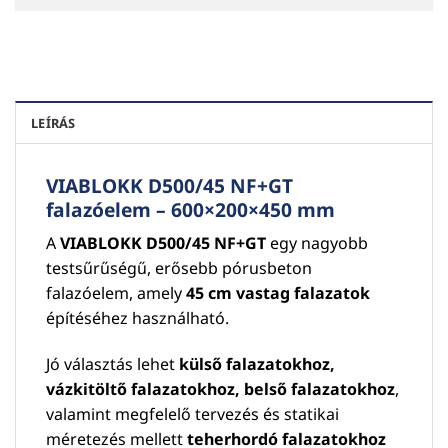
LEÍRÁS
VIABLOKK D500/45 NF+GT
falazóelem – 600×200×450 mm
A
VIABLOKK D500/45 NF+GT
egy nagyobb
testsűrűségű, erősebb pórusbeton
falazóelem, amely
45 cm vastag falazatok
építéséhez használható.
Jó választás lehet
külső falazatokhoz,
vázkitöltő falazatokhoz, belső falazatokhoz
,
valamint megfelelő tervezés és statikai
méretezés mellett
teherhordó falazatokhoz