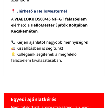
szempont.
Elérhető a HelloMesternél
A
VIABLOKK D500/45 NF+GT falazóelem
elérhető a
HelloMester Építők Boltjában
Kecskeméten
.
Kérjen ajánlatot nagyobb mennyiségre!
Kiszállításban is segítünk!
Kollégáink segítenek a megfelelő
falazóelem kiválasztásában.
Egyedi ajánlatkérés
Nem találod azt, amire szükséged van, vagy