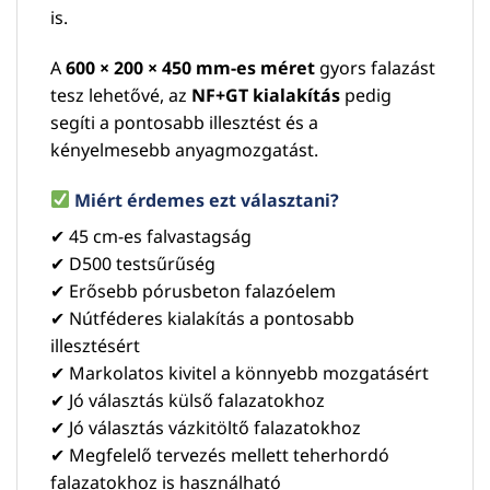
is.
A
600 × 200 × 450 mm-es méret
gyors falazást
tesz lehetővé, az
NF+GT kialakítás
pedig
segíti a pontosabb illesztést és a
kényelmesebb anyagmozgatást.
Miért érdemes ezt választani?
✔ 45 cm-es falvastagság
✔ D500 testsűrűség
✔ Erősebb pórusbeton falazóelem
✔ Nútféderes kialakítás a pontosabb
illesztésért
✔ Markolatos kivitel a könnyebb mozgatásért
✔ Jó választás külső falazatokhoz
✔ Jó választás vázkitöltő falazatokhoz
✔ Megfelelő tervezés mellett teherhordó
falazatokhoz is használható