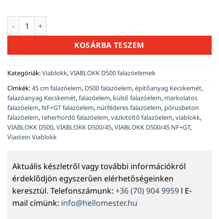
was:
is:
2650 Ft.
2545 
VIABLOKK D500/45 NF+GT falazóelem 600×200×450 mm men
KOSÁRBA TESZEM
Kategóriák:
Viablokk
,
VIABLOKK D500 falazóelemek
Címkék:
45 cm falazóelem
,
D500 falazóelem
,
építőanyag Kecskemét
,
falazóanyag Kecskemét
,
falazóelem
,
külső falazóelem
,
markolatos
falazóelem
,
NF+GT falazóelem
,
nútféderes falazóelem
,
pórusbeton
falazóelem
,
teherhordó falazóelem
,
vázkitöltő falazóelem
,
viablokk
,
VIABLOKK D500
,
VIABLOKK D500/45
,
VIABLOKK D500/45 NF+GT
,
Viastein Viablokk
Aktuális készletről vagy további információkról
érdeklődjön egyszerűen elérhetőségeinken
keresztül. Telefonszámunk:
+36 (70) 904 9959
l E-
mail címünk:
info@hellomester.hu