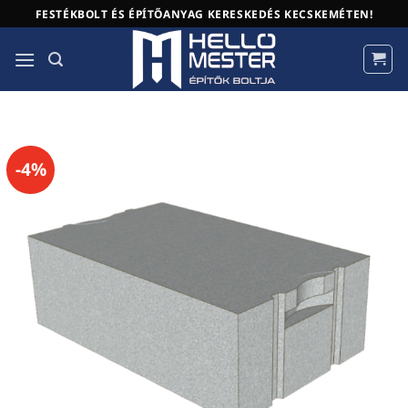
Skip
FESTÉKBOLT ÉS ÉPÍTŐANYAG KERESKEDÉS KECSKEMÉTEN!
to
content
-4%