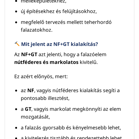
melléképületekhez,
új építésekhez és felújításokhoz,
megfelelő tervezés mellett teherhordó
falazatokhoz.
Mit jelent az NF+GT kialakítás?
Az
NF+GT
azt jelenti, hogy a falazóelem
nútféderes és markolatos
kivitelű.
Ez azért előnyös, mert:
az
NF
, vagyis nútféderes kialakítás segíti a
pontosabb illesztést,
a
GT
, vagyis markolat megkönnyíti az elem
mozgatását,
a falazás gyorsabb és kényelmesebb lehet,
a kivitelezés tisztább és rendezettebb lehet.