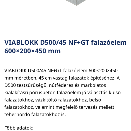
VIABLOKK D500/45 NF+GT falazóelem
600×200×450 mm
VIABLOKK D500/45 NF+GT falazóelem 600×200×450
mm méretben, 45 cm vastag falazatok építéséhez. A
D500 testsűrűségű, nútféderes és markolatos
kialakítású pórusbeton falazóelem jó választás külső
falazatokhoz, vázkitöltő falazatokhoz, belső
falazatokhoz, valamint megfelelő tervezés mellett
teherhordó falazatokhoz is.
Főbb adatok: