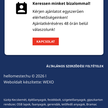
Keressen minket bizalommal!
Kérjen ajánlatot egyszerűen
elérhetőségeinken!
Ajánlatkéréséres 48 órán belül
válaszolunk!
KAPCSOLAT
ÁLTALÁNOS SZERZŐDÉSI FELTÉTELEK
hellomester.hu
© 2026 l
Weboldalt készítette:
WEXO
tüzép Kecskemét, építőanyagok, festékbolt, szigetelőanyagok, gipszkarton
rendszer, OSB lapok, faanyagok, gerendák, tetőfedő anyagok, Bramac