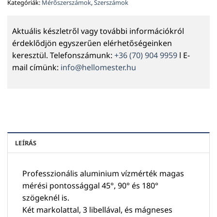
Kategóriák:
Mérőszerszámok
,
Szerszámok
Aktuális készletről vagy további információkról
érdeklődjön egyszerűen elérhetőségeinken
keresztül. Telefonszámunk:
+36 (70) 904 9959
l E-
mail címünk:
info@hellomester.hu
LEÍRÁS
Professzionális aluminium vízmérték magas
mérési pontossággal 45°, 90° és 180°
szögeknél is.
Két markolattal, 3 libellával, és mágneses