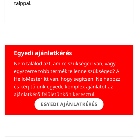
talppal.
Egyedi ajánlatkérés
Nem találod azt, amire szükséged van, vagy
egyszerre több termékre lenne szükséged? A
HelloMester itt van, hogy segítsen! Ne habozz,
és kérj tőlünk egyedi, komplex ajánlatot az
ajánlatkérő felületünkön keresztül.
EGYEDI AJÁNLATKÉRÉS