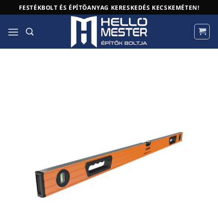
Skip
FESTÉKBOLT ÉS ÉPÍTŐANYAG KERESKEDÉS KECSKEMÉTEN!
to
content