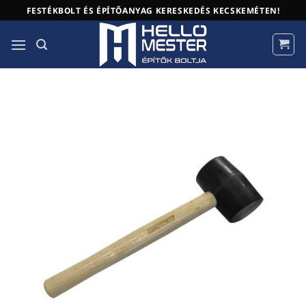
Skip
FESTÉKBOLT ÉS ÉPÍTŐANYAG KERESKEDÉS KECSKEMÉTEN!
to
content