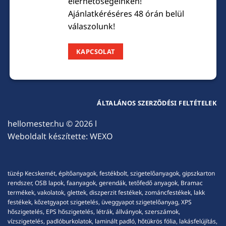
elérhetőségeinken!
Ajánlatkéréséres 48 órán belül
válaszolunk!
KAPCSOLAT
ÁLTALÁNOS SZERZŐDÉSI FELTÉTELEK
hellomester.hu
© 2026 l
Weboldalt készítette:
WEXO
tüzép Kecskemét, építőanyagok, festékbolt, szigetelőanyagok, gipszkarton
rendszer, OSB lapok, faanyagok, gerendák, tetőfedő anyagok, Bramac
termékek, vakolatok, glettek, diszperzit festékek, zománcfestékek, lakk
festékek, kőzetgyapot szigetelés, üveggyapot szigetelőanyag, XPS
hőszigetelés, EPS hőszigetelés, létrák, állványok, szerszámok,
vízszigetelés, padlóburkolatok, laminált padló, hőtükrös fólia, lakásfelújítás,