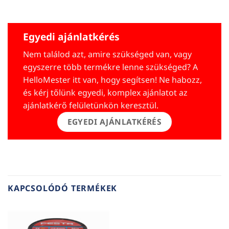
Egyedi ajánlatkérés
Nem találod azt, amire szükséged van, vagy
egyszerre több termékre lenne szükséged? A
HelloMester itt van, hogy segítsen! Ne habozz,
és kérj tőlünk egyedi, komplex ajánlatot az
ajánlatkérő felületünkön keresztül.
EGYEDI AJÁNLATKÉRÉS
KAPCSOLÓDÓ TERMÉKEK