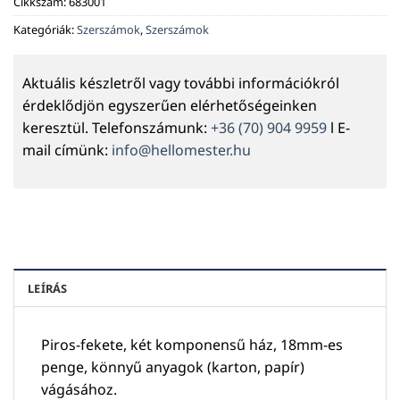
Cikkszám:
683001
Kategóriák:
Szerszámok
,
Szerszámok
Aktuális készletről vagy további információkról
érdeklődjön egyszerűen elérhetőségeinken
keresztül. Telefonszámunk:
+36 (70) 904 9959
l E-
mail címünk:
info@hellomester.hu
LEÍRÁS
Piros-fekete, két komponensű ház, 18mm-es
penge, könnyű anyagok (karton, papír)
vágásához.