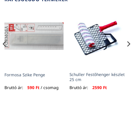
Schuller Festőhenger készlet
Formosa Szike Penge
25 cm
Bruttó ár:
590
Ft
/ csomag
Bruttó ár:
2590
Ft