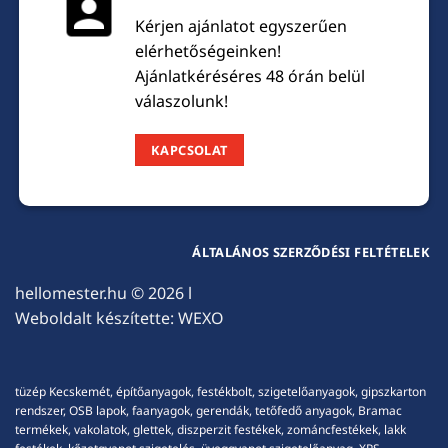
Kérjen ajánlatot egyszerűen
elérhetőségeinken!
Ajánlatkéréséres 48 órán belül
válaszolunk!
KAPCSOLAT
ÁLTALÁNOS SZERZŐDÉSI FELTÉTELEK
hellomester.hu
© 2026 l
Weboldalt készítette:
WEXO
tüzép Kecskemét, építőanyagok, festékbolt, szigetelőanyagok, gipszkarton
rendszer, OSB lapok, faanyagok, gerendák, tetőfedő anyagok, Bramac
termékek, vakolatok, glettek, diszperzit festékek, zománcfestékek, lakk