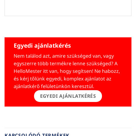
Egyedi ajánlatkérés
Nem találod azt, amire szükséged van, vagy
egyszerre több termékre lenne szükséged? A
HelloMester itt van, hogy segítsen! Ne habozz,
és kérj tőlünk egyedi, komplex ajánlatot az
ajánlatkérő felületünkön keresztül.
EGYEDI AJÁNLATKÉRÉS
KAPCSOLÓDÓ TERMÉKEK