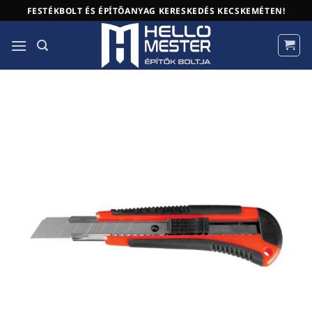
Skip
FESTÉKBOLT ÉS ÉPÍTŐANYAG KERESKEDÉS KECSKEMÉTEN!
to
content