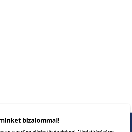
minket bizalommal!
tot egyszerűen elérhetőségeinken! Ajánlatkéréséres