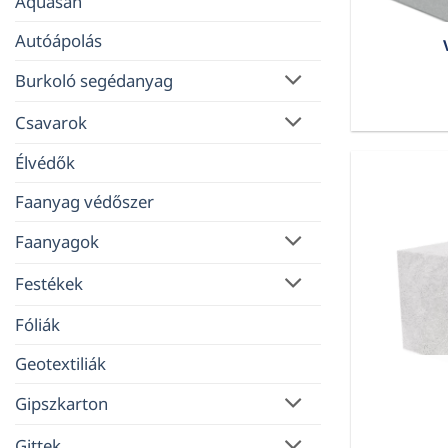
Aquasan
Autóápolás
Burkoló segédanyag
Csavarok
Élvédők
Faanyag védőszer
Faanyagok
Festékek
Fóliák
Geotextiliák
Gipszkarton
Gittek