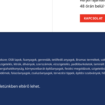
48 órán belül
KAPCSOLAT
dszer, OSB lapok, faanyagok, gerendák, tetőfedő anyagok, Bramac termékek, vakola
getelés, létrák, állványok, szerszámok, vízszigetelés, padlóburkolatok, laminált p
energiahatékonyság, környezetbarát építőanyagok, festési megoldások, szigetelési
démek, falazóanyagok, zsaluzóanyagok, tervezési tippek, építési szabványok, hősz
etünkben eltérő lehet.