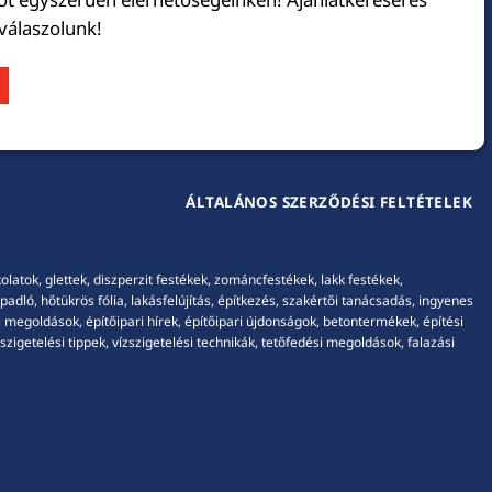
 válaszolunk!
ÁLTALÁNOS SZERZŐDÉSI FELTÉTELEK
tok, glettek, diszperzit festékek, zománcfestékek, lakk festékek,
adló, hőtükrös fólia, lakásfelújítás, építkezés, szakértői tanácsadás, ingyenes
 megoldások, építőipari hírek, építőipari újdonságok, betontermékek, építési
igetelési tippek, vízszigetelési technikák, tetőfedési megoldások, falazási