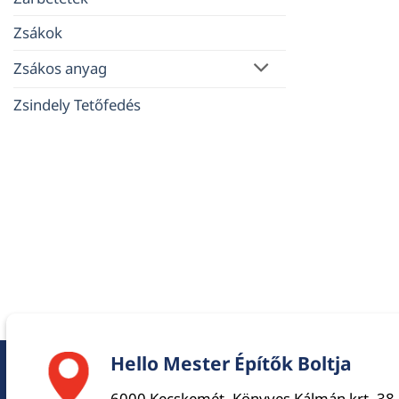
Zsákok
Zsákos anyag
Zsindely Tetőfedés
Hello Mester Építők Boltja
6000 Kecskemét, Könyves Kálmán krt. 38.