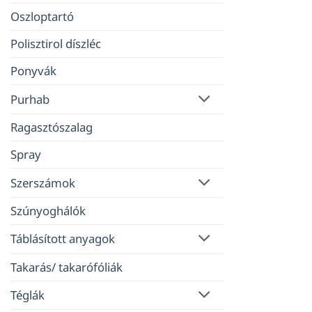
Oszloptartó
Polisztirol díszléc
Ponyvák
Purhab
Ragasztószalag
Spray
Szerszámok
Szúnyoghálók
Táblásított anyagok
Takarás/ takarófóliák
Téglák