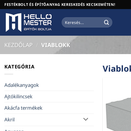
Skip
FESTÉKBOLT ÉS ÉPÍTŐANYAG KERESKEDÉS KECSKEMÉTEN!
to
content
Keresés
a
következőre:
KEZDŐLAP
/
VIABLOKK
Viablo
KATEGÓRIA
Adalékanyagok
Ajtókilincsek
Akácfa termékek
Akril