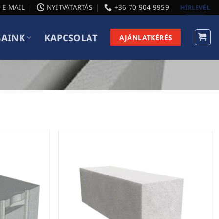
E-MAIL
NYITVATARTÁS
+36 70 904 9959
HÍRLEVÉL
SAINK
KAPCSOLAT
AJÁNLATKÉRÉS