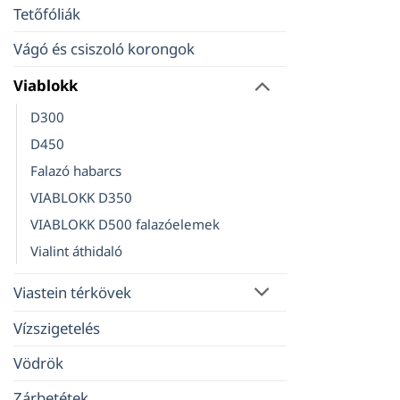
Tetőfóliák
Vágó és csiszoló korongok
Viablokk
D300
D450
Falazó habarcs
VIABLOKK D350
VIABLOKK D500 falazóelemek
Vialint áthidaló
Viastein térkövek
Vízszigetelés
Vödrök
Zárbetétek