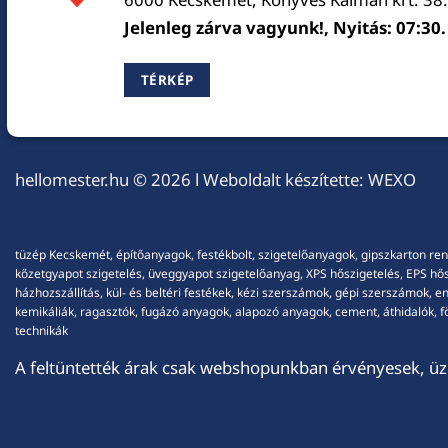
Jelenleg zárva vagyunk!, Nyitás: 07:30.
TÉRKÉP
hellomester.hu
© 2026 l Weboldalt készítette:
WEXO
tüzép Kecskemét, építőanyagok, festékbolt, szigetelőanyagok, gipszkarton ren
kőzetgyapot szigetelés, üveggyapot szigetelőanyag, XPS hőszigetelés, EPS hőszi
házhozszállítás, kül- és beltéri festékek, kézi szerszámok, gépi szerszámok, 
kemikáliák, ragasztók, fugázó anyagok, alapozó anyagok, cement, áthidalók, fö
technikák
A feltüntették árak csak webshopunkban érvényesek, üzl