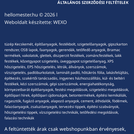
ÁLTALÁNOS SZERZŐDÉSI FELTÉTELEK
hellomester.hu
© 2026 l
Weboldalt készítette:
WEXO
tüzép Kecskemét, építőanyagok, festékbolt, szigetelőanyagok, gipszkarton
rendszer, OSB lapok, faanyagok, gerendák, tetőfedő anyagok, Bramac
termékek, vakolatok, glettek, diszperzit festékek, zománcfestékek, lakk
festékek, kőzetgyapot szigetelés, üveggyapot szigetelőanyag, XPS
hőszigetelés, EPS hőszigetelés, létrák, állványok, szerszámok,
vízszigetelés, padlóburkolatok, laminált padló, hőtükrös fólia, lakásfelújítás,
építkezés, szakértői tanácsadás, ingyenes házhozszállítás, kül- és beltéri
festékek, kézi szerszámok, gépi szerszámok, energiahatékonyság,
környezetbarát építőanyagok, festési megoldások, szigetelési megoldások,
építőipari hírek, építőipari újdonságok, betontermékek, építési kemikáliák,
ragasztók, fugázó anyagok, alapozó anyagok, cement, áthidalók, födémek,
falazóanyagok, zsaluzóanyagok, tervezési tippek, építési szabványok,
hőszigetelési tippek, vízszigetelési technikák, tetőfedési megoldások,
falazási technikák
A feltüntették árak csak webshopunkban érvényesek,