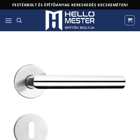
Skip
FESTÉKBOLT ÉS ÉPÍTŐANYAG KERESKEDÉS KECSKEMÉTEN!
to
content