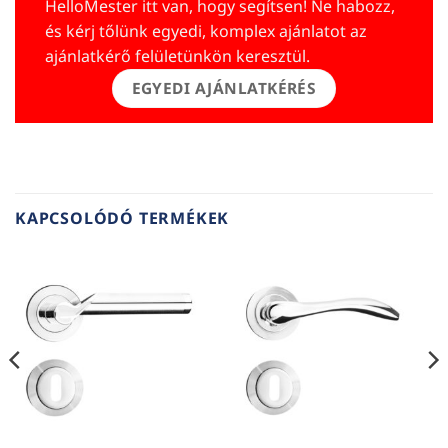
HelloMester itt van, hogy segítsen! Ne habozz,
és kérj tőlünk egyedi, komplex ajánlatot az
ajánlatkérő felületünkön keresztül.
EGYEDI AJÁNLATKÉRÉS
KAPCSOLÓDÓ TERMÉKEK