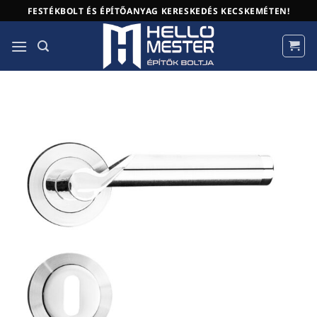
Skip
FESTÉKBOLT ÉS ÉPÍTŐANYAG KERESKEDÉS KECSKEMÉTEN!
to
content