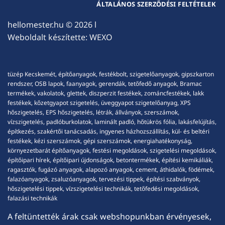
ÁLTALÁNOS SZERZŐDÉSI FELTÉTELEK
hellomester.hu
© 2026 l
Weboldalt készítette:
WEXO
tüzép Kecskemét, építőanyagok, festékbolt, szigetelőanyagok, gipszkarton
rendszer, OSB lapok, faanyagok, gerendák, tetőfedő anyagok, Bramac
termékek, vakolatok, glettek, diszperzit festékek, zománcfestékek, lakk
festékek, kőzetgyapot szigetelés, üveggyapot szigetelőanyag, XPS
hőszigetelés, EPS hőszigetelés, létrák, állványok, szerszámok,
vízszigetelés, padlóburkolatok, laminált padló, hőtükrös fólia, lakásfelújítás,
építkezés, szakértői tanácsadás, ingyenes házhozszállítás, kül- és beltéri
festékek, kézi szerszámok, gépi szerszámok, energiahatékonyság,
környezetbarát építőanyagok, festési megoldások, szigetelési megoldások,
építőipari hírek, építőipari újdonságok, betontermékek, építési kemikáliák,
ragasztók, fugázó anyagok, alapozó anyagok, cement, áthidalók, födémek,
falazóanyagok, zsaluzóanyagok, tervezési tippek, építési szabványok,
hőszigetelési tippek, vízszigetelési technikák, tetőfedési megoldások,
falazási technikák
A feltüntették árak csak webshopunkban érvényesek,