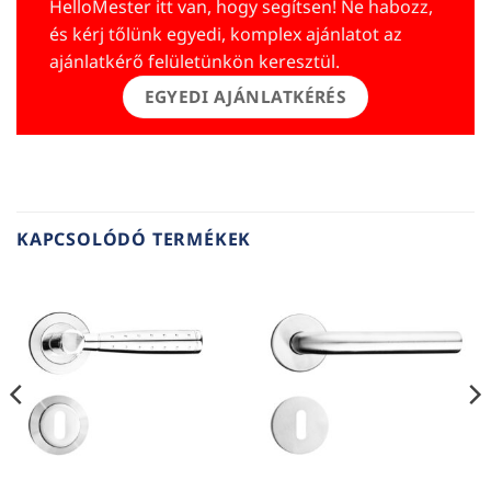
HelloMester itt van, hogy segítsen! Ne habozz,
és kérj tőlünk egyedi, komplex ajánlatot az
ajánlatkérő felületünkön keresztül.
EGYEDI AJÁNLATKÉRÉS
KAPCSOLÓDÓ TERMÉKEK